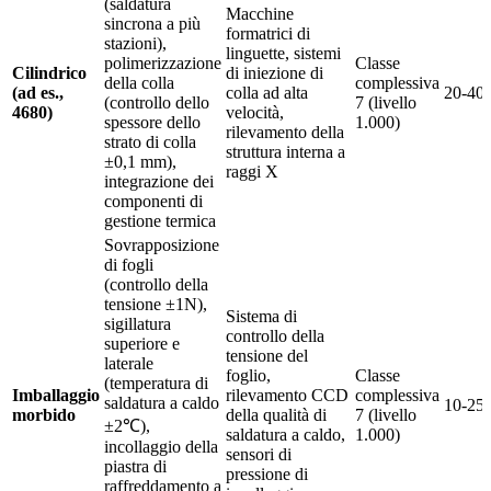
(saldatura
Macchine
sincrona a più
formatrici di
stazioni),
linguette, sistemi
polimerizzazione
Classe
Cilindrico
di iniezione di
della colla
complessiva
(ad es.,
colla ad alta
20-40
(controllo dello
7 (livello
4680)
velocità,
spessore dello
1.000)
rilevamento della
strato di colla
struttura interna a
±0,1 mm),
raggi X
integrazione dei
componenti di
gestione termica
Sovrapposizione
di fogli
(controllo della
tensione ±1N),
Sistema di
sigillatura
controllo della
superiore e
tensione del
laterale
foglio,
Classe
(temperatura di
Imballaggio
rilevamento CCD
complessiva
saldatura a caldo
10-25
morbido
della qualità di
7 (livello
±2℃),
saldatura a caldo,
1.000)
incollaggio della
sensori di
piastra di
pressione di
raffreddamento a