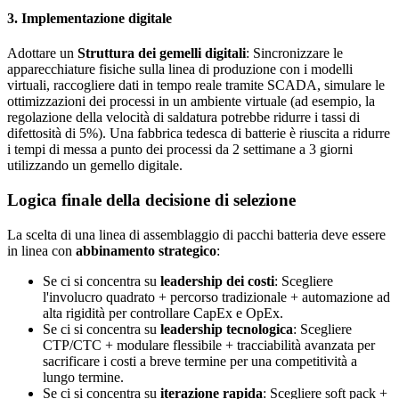
3. Implementazione digitale
Adottare un
Struttura dei gemelli digitali
: Sincronizzare le
apparecchiature fisiche sulla linea di produzione con i modelli
virtuali, raccogliere dati in tempo reale tramite SCADA, simulare le
ottimizzazioni dei processi in un ambiente virtuale (ad esempio, la
regolazione della velocità di saldatura potrebbe ridurre i tassi di
difettosità di 5%). Una fabbrica tedesca di batterie è riuscita a ridurre
i tempi di messa a punto dei processi da 2 settimane a 3 giorni
utilizzando un gemello digitale.
Logica finale della decisione di selezione
La scelta di una linea di assemblaggio di pacchi batteria deve essere
in linea con
abbinamento strategico
:
Se ci si concentra su
leadership dei costi
: Scegliere
l'involucro quadrato + percorso tradizionale + automazione ad
alta rigidità per controllare CapEx e OpEx.
Se ci si concentra su
leadership tecnologica
: Scegliere
CTP/CTC + modulare flessibile + tracciabilità avanzata per
sacrificare i costi a breve termine per una competitività a
lungo termine.
Se ci si concentra su
iterazione rapida
: Scegliere soft pack +