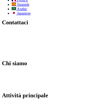
French
Spanish
Arabic
Japanese
Contattaci
E-mail:
info@todos-china.com
Post-vendita:
support@todos-china.com
WhatsApp e telefono
+86 177 2261 8207
+86 158 1553 0635
Indirizzo: 6F, Bao'an TalEnt Park Bld, No.#142 Liyuan Road,
Distretto di Bao'an, Città di Shenzhen, Provincia del Guangdong,
Cina
Chi siamo
Blog
Catalogare
Servizi post-vendita
Servizi di noleggio
Servizi ODM
Politica degli agenti
Attività principale
Accumulo di energia solare commerciale
Robot per la pulizia automatica dei pannelli solari