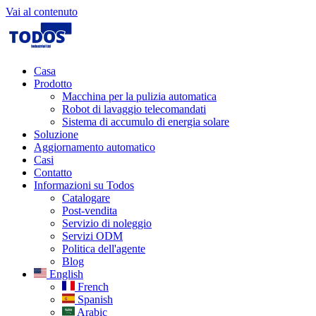
Vai al contenuto
Casa
Prodotto
Macchina per la pulizia automatica
Robot di lavaggio telecomandati
Sistema di accumulo di energia solare
Soluzione
Aggiornamento automatico
Casi
Contatto
Informazioni su Todos
Catalogare
Post-vendita
Servizio di noleggio
Servizi ODM
Politica dell'agente
Blog
English
French
Spanish
Arabic