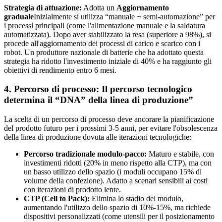
Strategia di attuazione:
Adotta un
Aggiornamento
graduale
Inizialmente si utilizza “manuale + semi-automazione” per
i processi principali (come l'alimentazione manuale e la saldatura
automatizzata). Dopo aver stabilizzato la resa (superiore a 98%), si
procede all'aggiornamento dei processi di carico e scarico con i
robot. Un produttore nazionale di batterie che ha adottato questa
strategia ha ridotto l'investimento iniziale di 40% e ha raggiunto gli
obiettivi di rendimento entro 6 mesi.
4. Percorso di processo: Il percorso tecnologico
determina il “DNA” della linea di produzione”
La scelta di un percorso di processo deve ancorare la pianificazione
del prodotto futuro per i prossimi 3-5 anni, per evitare l'obsolescenza
della linea di produzione dovuta alle iterazioni tecnologiche:
Percorso tradizionale modulo-pacco:
Maturo e stabile, con
investimenti ridotti (20% in meno rispetto alla CTP), ma con
un basso utilizzo dello spazio (i moduli occupano 15% di
volume della confezione). Adatto a scenari sensibili ai costi
con iterazioni di prodotto lente.
CTP (Cell to Pack):
Elimina lo stadio del modulo,
aumentando l'utilizzo dello spazio di 10%-15%, ma richiede
dispositivi personalizzati (come utensili per il posizionamento