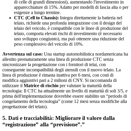
di celle di grandi dimensioni), aumentando l'investimento in
apparecchiature di 15%. Adatto per modelli di fascia alta o per
esigenze a lungo termine.
CTC (Cell to Chassis):
Integra direttamente la batteria nel
telaio, richiede una profonda integrazione con il design del
telaio del veicolo, è compatibile con le linee di produzione del
telaio, comporta elevati rischi di investimento (è necessario
uno sviluppo congiunto), ma può ottenere una riduzione del
peso complessivo del veicolo di 10%.
Avvertenza sul caso:
Una startup automobilistica nordamericana ha
allestito prematuramente una linea di produzione CTC senza
sincronizzare la progettazione con i fornitori di telai, con
conseguente incompatibilità degli utensili con il nuovo telaio. La
linea di produzione è rimasta inattiva per 6 mesi, con costi di
modifica aggiuntivi pari a 2 milioni di CNY. Si raccomanda di
utilizzare il
Matrice di rischio
per valutare la maturità della
tecnologia: Il CTC ha attualmente un livello di maturità di soli 3/5, e
prima dell'implementazione dovrebbe essere stabilito un “periodo di
congelamento della tecnologia” (come 12 mesi senza modifiche alla
progettazione del telaio).
5. Dati e tracciabilità: Migliorare il valore dalla
“registrazione” alla “previsione”.”