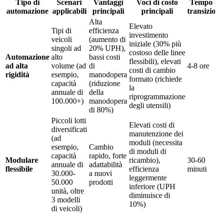
Tipo di
Scenari
Vantaggi
Voci di costo
Tempo d
automazione
applicabili
principali
principali
transizio
Alta
Elevato
Tipi di
efficienza
investimento
veicoli
(aumento di
iniziale (30% più
singoli ad
20% UPH),
costoso delle linee
Automazione
alto
bassi costi
flessibili), elevati
ad alta
volume (ad
di
4-8 ore
costi di cambio
rigidità
esempio,
manodopera
formato (richiede
capacità
(riduzione
la
annuale di
della
riprogrammazione
100.000+)
manodopera
degli utensili)
di 80%)
Piccoli lotti
Elevati costi di
diversificati
manutenzione dei
(ad
moduli (necessita
esempio,
Cambio
di moduli di
capacità
rapido, forte
Modulare
ricambio),
30-60
annuale di
adattabilità
flessibile
efficienza
minuti
30.000-
a nuovi
leggermente
50.000
prodotti
inferiore (UPH
unità, oltre
diminuisce di
3 modelli
10%)
di veicoli)