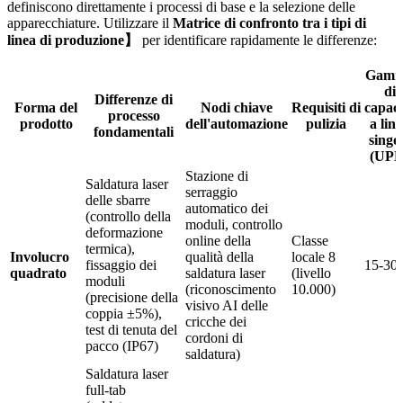
definiscono direttamente i processi di base e la selezione delle
apparecchiature. Utilizzare il
Matrice di confronto tra i tipi di
linea di produzione】
per identificare rapidamente le differenze:
Gam
di
Differenze di
Forma del
Nodi chiave
Requisiti di
capaci
processo
prodotto
dell'automazione
pulizia
a lin
fondamentali
singo
(UPH
Stazione di
Saldatura laser
serraggio
delle sbarre
automatico dei
(controllo della
moduli, controllo
deformazione
online della
Classe
termica),
Involucro
qualità della
locale 8
fissaggio dei
15-30
quadrato
saldatura laser
(livello
moduli
(riconoscimento
10.000)
(precisione della
visivo AI delle
coppia ±5%),
cricche dei
test di tenuta del
cordoni di
pacco (IP67)
saldatura)
Saldatura laser
full-tab