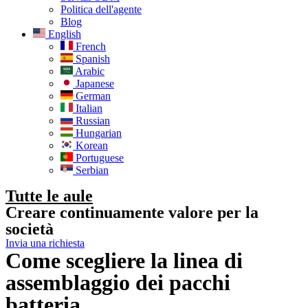
Politica dell'agente
Blog
English
French
Spanish
Arabic
Japanese
German
Italian
Russian
Hungarian
Korean
Portuguese
Serbian
Tutte le aule
Creare continuamente valore per la
società
Invia una richiesta
Come scegliere la linea di
assemblaggio dei pacchi
batteria