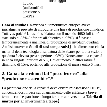
incollaggio
liquido
(uniformità di
pressione <
±5kPa)
Caso di studio:
Un'azienda automobilistica europea aveva
inizialmente previsto di introdurre una linea di produzione cilindrica.
Tuttavia, poiché la resa di saldatura con il metodo 4680 full-tab è
stata solo di 85% (inferiore all'obiettivo di 95%), si è passati
temporaneamente a una linea di produzione di involucri quadrati.
Analisi attraverso
Studi di casi comparativi】
ha dimostrato che la
maturità della tecnologia di saldatura delle sbarre per tubi a sezione
quadrata è elevata (resa superiore a 98%). Nonostante una capacità
in linea singola inferiore di 5%, l'investimento in attrezzature è
diminuito di 15%, portando alla produzione di massa entro 6 mesi.
2. Capacità e ritmo: Dal “picco teorico” alla
“produzione sostenibile”.”
La pianificazione della capacità deve evitare l“”ossessione UPH",
concentrandosi invece sul bilanciamento delle esigenze a breve
termine con l'espansione a lungo termine attraverso una
Tabella di
marcia per gli investimenti a tappe】
: