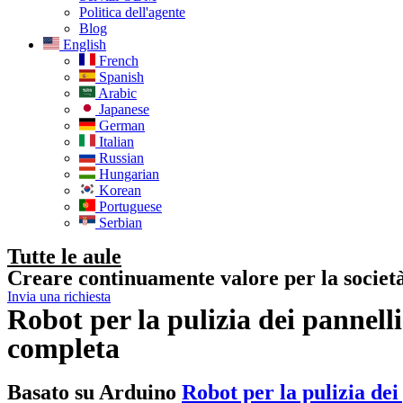
Politica dell'agente
Blog
English
French
Spanish
Arabic
Japanese
German
Italian
Russian
Hungarian
Korean
Portuguese
Serbian
Tutte le aule
Creare continuamente valore per la societ
Invia una richiesta
Robot per la pulizia dei pannell
completa
Basato su Arduino
Robot per la pulizia dei