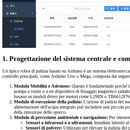
1. Progettazione del sistema centrale e co
Un tipico robot di pulizia basato su Arduino è un sistema elettromeccan
controllo principale, come Arduino Uno o Mega, composta dai seguen
Modulo Mobilità e Adesione:
Questo è fondamentale perché il ro
pompa a vuoto o a un dispositivo di fissaggio magnetico (adatto a
basano su moduli driver per motori come L298N o TB6612FNG, 
Modulo di esecuzione della pulizia:
L'azione di pulizia del nu
alimentazione dell'acqua integrato può includere una piccola pom
della rimozione dello sporco.
Modulo di percezione ambientale e navigazione:
Per ottenere
Sensori a infrarossi o a ultrasuoni:
Installato intorno a
Sensori di polvere:
Utilizzato per rilevare la pulizia dei p