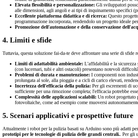
Elevata flessibilità e personalizzazione:
Gli sviluppatori posson
alle dimensioni, agli angoli e ai tipi di inquinamento specifici 
Eccellente piattaforma didattica e di ricerca:
Questo progetto 
programmazione incorporata, rendendolo un progetto ideale per gli
Promozione dell'automazione e della conservazione dell'ac
4. Limiti e sfide
Tuttavia, questa soluzione fai-da-te deve affrontare una serie di sfide re
Limiti di adattabilità ambientale:
L'affidabilità e la sicurezza
(con lucernari, tubi e altri ostacoli) presentano notevoli difficol
Problemi di durata e manutenzione:
I componenti non industri
prolungata al sole, alla pioggia e a cicli di carico elevati, ren
Incertezza dell'efficacia della pulizia:
Per gli escrementi di ucc
sufficiente per una rimozione completa; l'efficacia potrebbe esser
Complessità delle applicazioni scalabili:
Un robot progettato p
fotovoltaiche, come ad esempio come muoversi autonomamente tr
5. Scenari applicativi e prospettive future
Attualmente i robot per la pulizia basati su Arduino sono più adatti pe
prototipi per le tecnologie di pulizia delle grandi centrali.
. Per gli