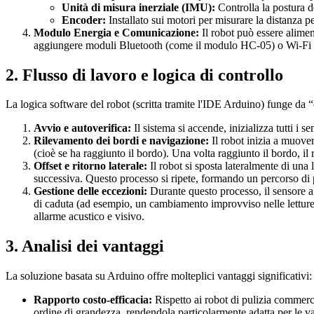
Unità di misura inerziale (IMU):
Controlla la postura de
Encoder:
Installato sui motori per misurare la distanza pe
Modulo Energia e Comunicazione:
Il robot può essere aliment
aggiungere moduli Bluetooth (come il modulo HC-05) o Wi-Fi (co
2. Flusso di lavoro e logica di controllo
La logica software del robot (scritta tramite l'IDE Arduino) funge da “
Avvio e autoverifica:
Il sistema si accende, inizializza tutti i s
Rilevamento dei bordi e navigazione:
Il robot inizia a muover
(cioè se ha raggiunto il bordo). Una volta raggiunto il bordo, il
Offset e ritorno laterale:
Il robot si sposta lateralmente di una 
successiva. Questo processo si ripete, formando un percorso di pu
Gestione delle eccezioni:
Durante questo processo, il sensore a 
di caduta (ad esempio, un cambiamento improvviso nelle letture 
allarme acustico e visivo.
3. Analisi dei vantaggi
La soluzione basata su Arduino offre molteplici vantaggi significativi:
Rapporto costo-efficacia:
Rispetto ai robot di pulizia commerc
ordine di grandezza, rendendola particolarmente adatta per le val