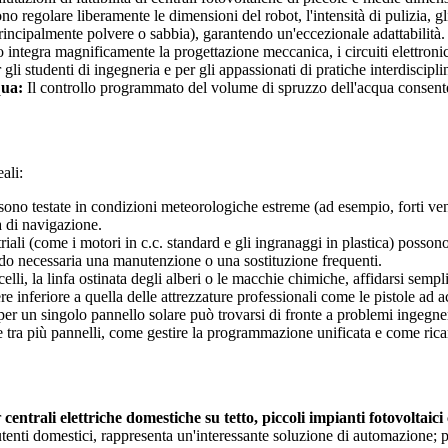
o regolare liberamente le dimensioni del robot, l'intensità di pulizia, gl
(principalmente polvere o sabbia), garantendo un'eccezionale adattabilità.
integra magnificamente la progettazione meccanica, i circuiti elettronici,
 studenti di ingegneria e per gli appassionati di pratiche interdisciplin
qua:
Il controllo programmato del volume di spruzzo dell'acqua consente 
ali:
 sono testate in condizioni meteorologiche estreme (ad esempio, forti ven
tà di navigazione.
ali (come i motori in c.c. standard e gli ingranaggi in plastica) possono 
dendo necessaria una manutenzione o una sostituzione frequenti.
elli, la linfa ostinata degli alberi o le macchie chimiche, affidarsi sem
e inferiore a quella delle attrezzature professionali come le pistole ad a
er un singolo pannello solare può trovarsi di fronte a problemi ingegner
a più pannelli, come gestire la programmazione unificata e come ricari
r
centrali elettriche domestiche su tetto, piccoli impianti fotovoltai
 utenti domestici, rappresenta un'interessante soluzione di automazione; 