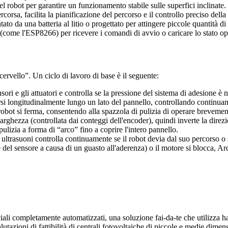
l robot per garantire un funzionamento stabile sulle superfici inclinate.
rcorsa, facilita la pianificazione del percorso e il controllo preciso della
ato da una batteria al litio o progettato per attingere piccole quantità d
me l'ESP8266) per ricevere i comandi di avvio o caricare lo stato ope
cervello”. Un ciclo di lavoro di base è il seguente:
ensori e gli attuatori e controlla se la pressione del sistema di adesione è
si longitudinalmente lungo un lato del pannello, controllando continuame
 robot si ferma, consentendo alla spazzola di pulizia di operare brevement
larghezza (controllata dai conteggi dell'encoder), quindi inverte la direz
lizia a forma di “arco” fino a coprire l'intero pannello.
ultrasuoni controlla continuamente se il robot devia dal suo percorso o s
del sensore a causa di un guasto all'aderenza) o il motore si blocca, Ar
iali completamente automatizzati, una soluzione fai-da-te che utilizza 
utazioni di fattibilità di centrali fotovoltaiche di piccole e medie dime