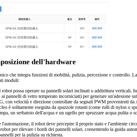
mposizione dell'hardware
ico che integra funzioni di mobilità, pulizia, percezione e controllo. L
ti moduli:
bot possa operare su pannelli solari inclinati o addirittura verticali. In
i pannelli di vetro temperato incorniciati) per generare un'adesione suff
con velocità e direzione controllate da segnali PWM provenienti da 
cleo è solitamente eseguita da spazzole rotanti (come rulli di nylon o 
pa, un serbatoio dell'acqua e un ugello per spruzzare acqua pulita o so
 l'automazione, il robot deve percepire il proprio stato e l'ambiente cir
l robot per rilevare i bordi dei pannelli solari, consentendo la guida aut
annelli per la pulizia su richiesta.