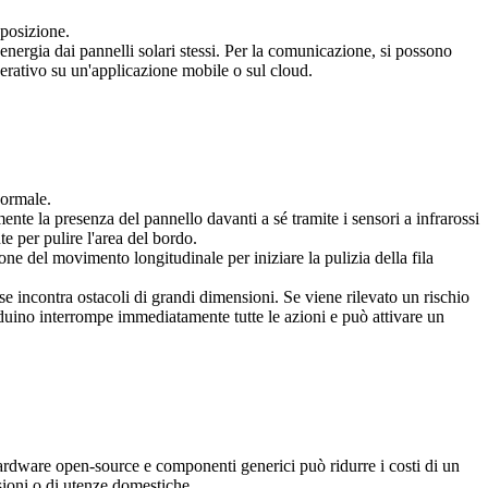
 posizione.
i energia dai pannelli solari stessi. Per la comunicazione, si possono
rativo su un'applicazione mobile o sul cloud.
 normale.
nte la presenza del pannello davanti a sé tramite i sensori a infrarossi
e per pulire l'area del bordo.
ione del movimento longitudinale per iniziare la pulizia della fila
e incontra ostacoli di grandi dimensioni. Se viene rilevato un rischio
duino interrompe immediatamente tutte le azioni e può attivare un
hardware open-source e componenti generici può ridurre i costi di un
nsioni o di utenze domestiche.