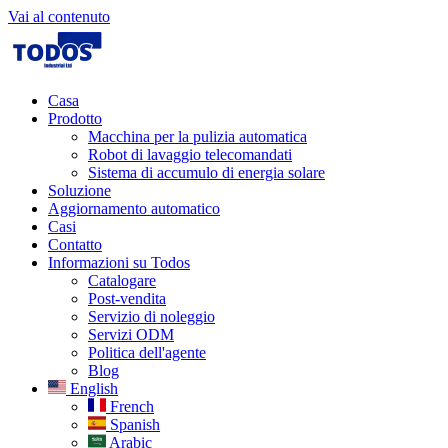
Vai al contenuto
Casa
Prodotto
Macchina per la pulizia automatica
Robot di lavaggio telecomandati
Sistema di accumulo di energia solare
Soluzione
Aggiornamento automatico
Casi
Contatto
Informazioni su Todos
Catalogare
Post-vendita
Servizio di noleggio
Servizi ODM
Politica dell'agente
Blog
English
French
Spanish
Arabic