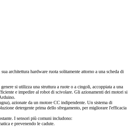
a sua architettura hardware ruota solitamente attorno a una scheda di
 genere si utilizza una struttura a ruote o a cingoli, accoppiata a una
iciente e impedire al robot di scivolare. Gli azionamenti dei motori si
Arduino.
spugna), azionate da un motore CC indipendente. Un sistema di
luzione detergente prima dello sfregamento, per migliorare l'efficacia
costante. I sensori più comuni includono:
omatica e prevenendo le cadute.