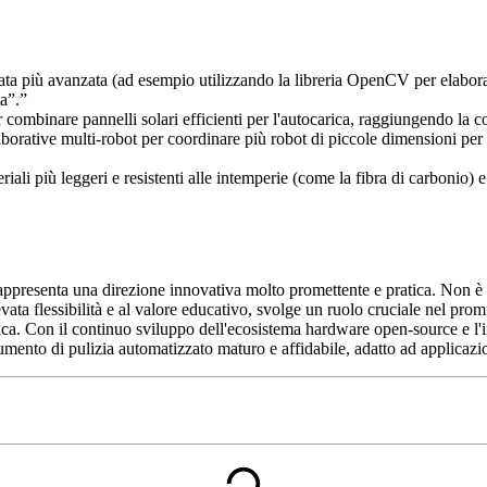
ta più avanzata (ad esempio utilizzando la libreria OpenCV per elaborare
ta”.”
 combinare pannelli solari efficienti per l'autocarica, raggiungendo la 
borative multi-robot per coordinare più robot di piccole dimensioni per
ali più leggeri e resistenti alle intemperie (come la fibra di carbonio) e 
o rappresenta una direzione innovativa molto promettente e pratica. Non è 
elevata flessibilità e al valore educativo, svolge un ruolo cruciale nel p
logica. Con il continuo sviluppo dell'ecosistema hardware open-source e l'i
rumento di pulizia automatizzato maturo e affidabile, adatto ad applicazi