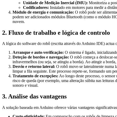
Unidade de Medição Inercial (IMU):
Monitoriza a post
Codificadores:
Instalado em motores para medir a distânc
Módulo de energia e comunicação:
O robô pode ser alimentad
podem ser adicionados módulos Bluetooth (como o módulo HC-0
nuvem.
2. Fluxo de trabalho e lógica de controlo
A lógica do software do robô (escrita através do Arduino IDE) actua 
Arranque e auto-verificação:
O sistema é ligado, inicializand
Deteção de bordos e navegação:
O robô começa a deslocar-se 
infravermelhos (ou seja, se atingiu a borda). Ao atingir a bord
Desvio e retorno lateral:
O robô move-se lateralmente numa lar
limpar a fila seguinte. Este processo repete-se, formando um pe
Tratamento de excepções:
Ao longo deste processo, o sensor u
risco de queda (por exemplo, uma alteração súbita nas leituras
sonoro e visual.
3. Análise das vantagens
A solução baseada em Arduino oferece várias vantagens significativas
Custo-efetividade:
Em comparação com os robôs de limpeza com