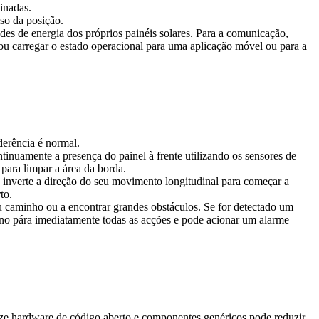
inadas.
iso da posição.
des de energia dos próprios painéis solares. Para a comunicação,
carregar o estado operacional para uma aplicação móvel ou para a
aderência é normal.
inuamente a presença do painel à frente utilizando os sensores de
 para limpar a área da borda.
 inverte a direção do seu movimento longitudinal para começar a
to.
eu caminho ou a encontrar grandes obstáculos. Se for detectado um
uino pára imediatamente todas as acções e pode acionar um alarme
ze hardware de código aberto e componentes genéricos pode reduzir