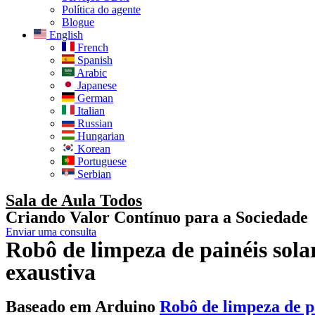
Política do agente
Blogue
English
French
Spanish
Arabic
Japanese
German
Italian
Russian
Hungarian
Korean
Portuguese
Serbian
Sala de Aula Todos
Criando Valor Contínuo para a Sociedade
Enviar uma consulta
Robô de limpeza de painéis sola
exaustiva
Baseado em Arduino
Robô de limpeza de pa