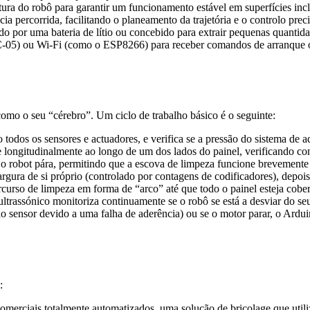
ura do robô para garantir um funcionamento estável em superfícies incl
ia percorrida, facilitando o planeamento da trajetória e o controlo prec
o por uma bateria de lítio ou concebido para extrair pequenas quantida
5) ou Wi-Fi (como o ESP8266) para receber comandos de arranque ou 
como o seu “cérebro”. Um ciclo de trabalho básico é o seguinte:
o todos os sensores e actuadores, e verifica se a pressão do sistema de 
longitudinalmente ao longo de um dos lados do painel, verificando cont
a, o robot pára, permitindo que a escova de limpeza funcione brevemente
gura de si próprio (controlado por contagens de codificadores), depois
rcurso de limpeza em forma de “arco” até que todo o painel esteja cober
ltrassónico monitoriza continuamente se o robô se está a desviar do s
 do sensor devido a uma falha de aderência) ou se o motor parar, o Ard
:
erciais totalmente automatizados, uma solução de bricolage que utili