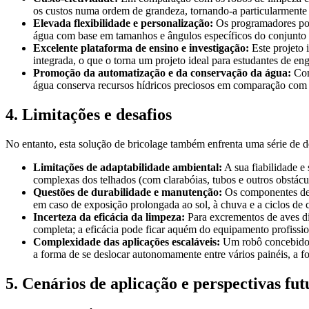
os custos numa ordem de grandeza, tornando-a particularmente 
Elevada flexibilidade e personalização:
Os programadores pode
água com base em tamanhos e ângulos específicos do conjunto fo
Excelente plataforma de ensino e investigação:
Este projeto 
integrada, o que o torna um projeto ideal para estudantes de enge
Promoção da automatização e da conservação da água:
Con
água conserva recursos hídricos preciosos em comparação com
4. Limitações e desafios
No entanto, esta solução de bricolage também enfrenta uma série de d
Limitações de adaptabilidade ambiental:
A sua fiabilidade e
complexas dos telhados (com clarabóias, tubos e outros obstácu
Questões de durabilidade e manutenção:
Os componentes de q
em caso de exposição prolongada ao sol, à chuva e a ciclos de 
Incerteza da eficácia da limpeza:
Para excrementos de aves di
completa; a eficácia pode ficar aquém do equipamento profission
Complexidade das aplicações escaláveis:
Um robô concebido p
a forma de se deslocar autonomamente entre vários painéis, a f
5. Cenários de aplicação e perspectivas fut