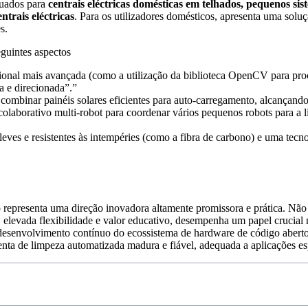
quados para
centrais eléctricas domésticas em telhados, pequenos si
ntrais eléctricas
. Para os utilizadores domésticos, apresenta uma soluç
s.
eguintes aspectos
onal mais avançada (como a utilização da biblioteca OpenCV para proc
 e direcionada”.”
combinar painéis solares eficientes para auto-carregamento, alcançando
olaborativo multi-robot para coordenar vários pequenos robots para a
 leves e resistentes às intempéries (como a fibra de carbono) e uma tec
epresenta uma direção inovadora altamente promissora e prática. Não s
o, elevada flexibilidade e valor educativo, desempenha um papel cruci
o desenvolvimento contínuo do ecossistema de hardware de código aberto
nta de limpeza automatizada madura e fiável, adequada a aplicações esp