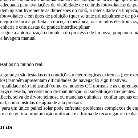
adequada para avaliações de viabilidade de centrais fotovoltaicas de p
m ajustar livremente as dimensões do robô, a intensidade da limpeza, 
tovoltaico e em tipos de poluição (quer se trate principalmente de pó
integra de forma perfeita a conceção mecânica, os circuitos electrónico
nharia e entusiastas da prática interdisciplinar.
segue a automatização completa do processo de limpeza, poupando mã
 a lavagem manual.
esafios no mundo real:
 segurança são testadas em condições meteorológicas extremas (por exemp
los) também apresentam dificuldades de navegação significativas.
ualidade não industrial (como os motores CC normais e as engrenagens 
carga elevada, necessitando de manutenção ou substituição frequentes.
fíceis, seiva de árvore teimosa ou manchas químicas, confiar apenas 
al, como pistolas de água de alta pressão.
ara um único painel solar pode enfrentar problemas complexos de enge
orma de gerir a programação unificada e a forma de recarregar ou reaba
uras