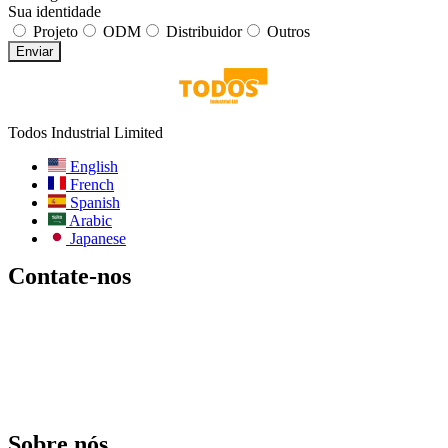
Sua identidade
Projeto
ODM
Distribuidor
Outros
Enviar
Todos Industrial Limited
English
French
Spanish
Arabic
Japanese
Contate-nos
E-mail:
info@todos-china.com
Pós-venda:
support@todos-china.com
WhatsApp e telefone
+86 177 2261 8207
+86 158 1553 0635
Endereço: 6F, Bao'an TalEnt Park Bld, No.#142 Liyuan Road,
Distrito de Bao'an, Cidade de Shenzhen, Província de Guangdong,
China
Sobre nós