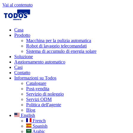
Vai al contenuto
Casa
Prodotto
Macchina per la pulizia automatica
Robot di lavaggio telecomandati
Sistema di accumulo di energia solare
Soluzione
Aggiornamento automatico
Casi
Contatto
Informazioni su Todos
Catalogare
Post-vendita
Servizio di noleggio
Servizi ODM
Politica dell'agente
Blog
English
French
Spanish
Arabic