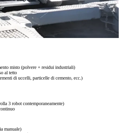
nto misto (polvere + residui industriali)
o al tetto
menti di uccelli, particelle di cemento, ecc.)
rolla 3 robot contemporaneamente)
continuo
zia manuale)