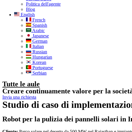
Politica dell'agente
Blog
English
French
Spanish
Arabic
Japanese
German
Italian
Russian
Hungarian
Korean
Portuguese
Serbian
Tutte le aule
Creare continuamente valore per la societ
Invia una richiesta
Studio di caso di implementazione
Robot per la pulizia dei pannelli solari in 
Cliente:
Parco solare nel deserto da 500 MW nel Rajasthan e impia