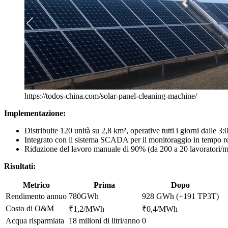
https://todos-china.com/solar-panel-cleaning-machine/
Implementazione:
Distribuite 120 unità su 2,8 km², operative tutti i giorni dalle 3:
Integrato con il sistema SCADA per il monitoraggio in tempo re
Riduzione del lavoro manuale di 90% (da 200 a 20 lavoratori/m
Risultati:
Metrico
Prima
Dopo
Rendimento annuo
780GWh
928 GWh (+191 TP3T)
Costo di O&M
₹1,2/MWh
₹0,4/MWh
Acqua risparmiata
18 milioni di litri/anno
0