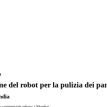
à
 del robot per la pulizia dei pan
India
nto commerciale urbano a Mumbai