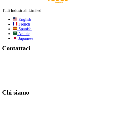
Tutti Industriali Limited
English
French
Spanish
Arabic
Japanese
Contattaci
E-mail:
info@todos-china.com
Post-vendita:
support@todos-china.com
WhatsApp e telefono
+86 177 2261 8207
+86 158 1553 0635
Indirizzo: 6F, Bao'an TalEnt Park Bld, No.#142 Liyuan Road,
Distretto di Bao'an, Città di Shenzhen, Provincia del Guangdong,
Cina
Chi siamo
Blog
Catalogare
Servizi post-vendita
Servizi di noleggio
Servizi ODM