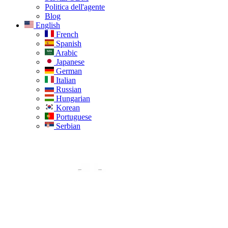
Politica dell'agente
Blog
English
French
Spanish
Arabic
Japanese
German
Italian
Russian
Hungarian
Korean
Portuguese
Serbian