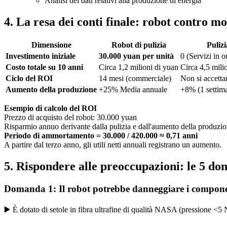
Analisi dei dati relativi alla produzione di energia
4. La resa dei conti finale: robot contro 
Dimensione
Robot di pulizia
Puliz
Investimento iniziale
30.000 yuan per unità
0 (Servizi in 
Costo totale su 10 anni
Circa 1,2 milioni di yuan
Circa 4,5 mili
Ciclo del ROI
14 mesi (commerciale)
Non si accetta
Aumento della produzione
+25% Media annuale
+8% (1 settima
Esempio di calcolo del ROI
Prezzo di acquisto del robot: 30.000 yuan
Risparmio annuo derivante dalla pulizia e dall'aumento della produzi
Periodo di ammortamento = 30.000 / 420.000 ≈ 0,71 anni
A partire dal terzo anno, gli utili netti annuali registrano un aumento.
5. Rispondere alle preoccupazioni: le 5 dom
Domanda 1: Il robot potrebbe danneggiare i compon
▶️ È dotato di setole in fibra ultrafine di qualità NASA (pressione <5