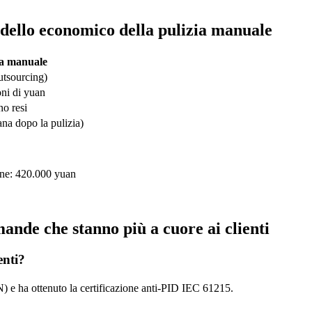
modello economico della pulizia manuale
ia manuale
outsourcing)
oni di yuan
no resi
na dopo la pulizia)
one: 420.000 yuan
ande che stanno più a cuore ai clienti
enti?
 N) e ha ottenuto la certificazione anti-PID IEC 61215.