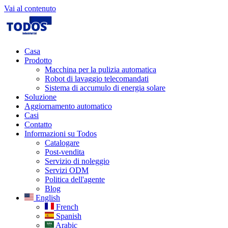
Vai al contenuto
Casa
Prodotto
Macchina per la pulizia automatica
Robot di lavaggio telecomandati
Sistema di accumulo di energia solare
Soluzione
Aggiornamento automatico
Casi
Contatto
Informazioni su Todos
Catalogare
Post-vendita
Servizio di noleggio
Servizi ODM
Politica dell'agente
Blog
English
French
Spanish
Arabic