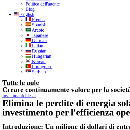
Politica dell'agente
Blog
English
French
Spanish
Arabic
Japanese
German
Italian
Russian
Hungarian
Korean
Portuguese
Serbian
Tutte le aule
Creare continuamente valore per la societ
Invia una richiesta
Elimina le perdite di energia sola
investimento per l'efficienza op
Introduzione: Un milione di dollari di ent