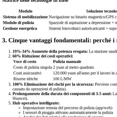
Matrice delle tecnologie di base
Modulo
Soluzione tecnolo
Sistema di mobilizzazione
Navigazione su binario magnetico/GPS co
Modulo di pulizia
Spazzole di aspirazione a depressione + 
Gestione energetica
Sistemi fotovoltaici autoricaricanti + sup
3. Cinque vantaggi fondamentali: perché i r
19%-34% Aumento della potenza erogata:
La stazione saudi
60% Riduzione dei costi operativi:
Voce di costo
Pulizia manuale
Costo di pulizia singola
2 yuan al metro quadrato
Costi assicurativi
120.000 yuan all'anno per il lavoro in 
Risorse idriche
100 L/MW
100% Eliminazione dei rischi per la sicurezza:
Previene comple
causato da operazioni di pulizia).
Prolungamento della durata dei componenti di 3-5 anni:
La 
Huawei).
Hub operativo intelligente:
Impostazione remota del percorso di pulizia (app/web)
I sensori di pioggia attivano automaticamente la pulizia