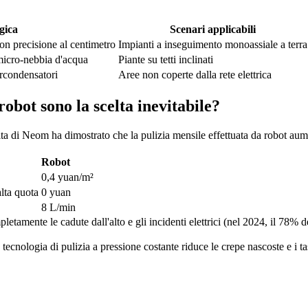
gica
Scenari applicabili
n precisione al centimetro
Impianti a inseguimento monoassiale a terra
micro-nebbia d'acqua
Piante su tetti inclinati
ercondensatori
Aree non coperte dalla rete elettrica
obot sono la scelta inevitabile?
ta di Neom ha dimostrato che la pulizia mensile effettuata da robot au
Robot
0,4 yuan/m²
alta quota
0 yuan
8 L/min
tamente le cadute dall'alto e gli incidenti elettrici (nel 2024, il 78% deg
tecnologia di pulizia a pressione costante riduce le crepe nascoste e i ta