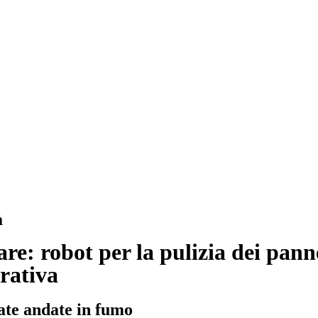
à
re: robot per la pulizia dei panne
erativa
rate andate in fumo