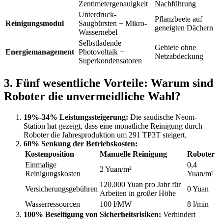
Zentimetergenauigkeit
Nachführung
Unterdruck-
Pflanzbeete auf
Reinigungsmodul
Saugbürsten + Mikro-
geneigten Dächern
Wassernebel
Selbstladende
Gebiete ohne
Energiemanagement
Photovoltaik +
Netzabdeckung
Superkondensatoren
3. Fünf wesentliche Vorteile: Warum sind
Roboter die unvermeidliche Wahl?
19%-34% Leistungssteigerung:
Die saudische Neom-
Station hat gezeigt, dass eine monatliche Reinigung durch
Roboter die Jahresproduktion um 291 TP3T steigert.
60% Senkung der Betriebskosten:
Kostenposition
Manuelle Reinigung
Roboter
Einmalige
0,4
2 Yuan/m²
Reinigungskosten
Yuan/m²
120.000 Yuan pro Jahr für
Versicherungsgebühren
0 Yuan
Arbeiten in großer Höhe
Wasserressourcen
100 l/MW
8 l/min
100% Beseitigung von Sicherheitsrisiken:
Verhindert