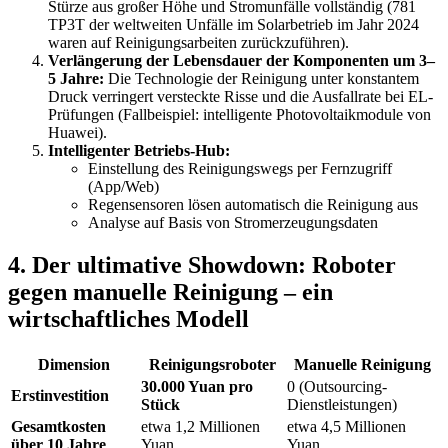
Stürze aus großer Höhe und Stromunfälle vollständig (781
TP3T der weltweiten Unfälle im Solarbetrieb im Jahr 2024
waren auf Reinigungsarbeiten zurückzuführen).
Verlängerung der Lebensdauer der Komponenten um 3–
5 Jahre:
Die Technologie der Reinigung unter konstantem
Druck verringert versteckte Risse und die Ausfallrate bei EL-
Prüfungen (Fallbeispiel: intelligente Photovoltaikmodule von
Huawei).
Intelligenter Betriebs-Hub:
Einstellung des Reinigungswegs per Fernzugriff
(App/Web)
Regensensoren lösen automatisch die Reinigung aus
Analyse auf Basis von Stromerzeugungsdaten
4. Der ultimative Showdown: Roboter
gegen manuelle Reinigung – ein
wirtschaftliches Modell
Dimension
Reinigungsroboter
Manuelle Reinigung
30.000 Yuan pro
0 (Outsourcing-
Erstinvestition
Stück
Dienstleistungen)
Gesamtkosten
etwa 1,2 Millionen
etwa 4,5 Millionen
über 10 Jahre
Yuan
Yuan