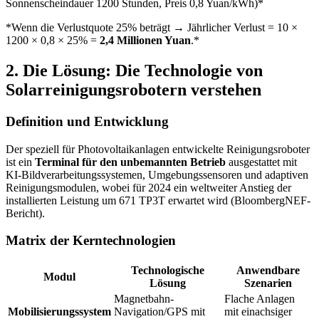
Sonnenscheindauer 1200 Stunden, Preis 0,8 Yuan/kWh)*
*Wenn die Verlustquote 25% beträgt → Jährlicher Verlust = 10 ×
1200 × 0,8 × 25% =
2,4 Millionen Yuan
.*
2. Die Lösung: Die Technologie von
Solarreinigungsrobotern verstehen
Definition und Entwicklung
Der speziell für Photovoltaikanlagen entwickelte Reinigungsroboter
ist ein
Terminal für den unbemannten Betrieb
ausgestattet mit
KI-Bildverarbeitungssystemen, Umgebungssensoren und adaptiven
Reinigungsmodulen, wobei für 2024 ein weltweiter Anstieg der
installierten Leistung um 671 TP3T erwartet wird (BloombergNEF-
Bericht).
Matrix der Kerntechnologien
Technologische
Anwendbare
Modul
Lösung
Szenarien
Magnetbahn-
Flache Anlagen
Mobilisierungssystem
Navigation/GPS mit
mit einachsiger