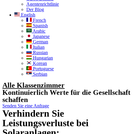
Agentenrichtlinie
Der Blog
English
French
Spanish
Arabic
Japanese
German
Italian
Russian
Hungarian
Korean
Portuguese
Serbian
Alle Klassenzimmer
Kontinuierlich Werte für die Gesellschaft
schaffen
Senden Sie eine Anfrage
Verhindern Sie
Leistungsverluste bei
Solaranlagen: