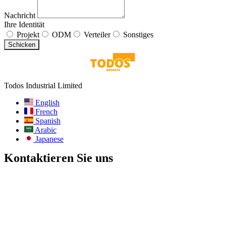
Nachricht
Ihre Identität
Projekt
ODM
Verteiler
Sonstiges
Schicken
Todos Industrial Limited
English
French
Spanish
Arabic
Japanese
Kontaktieren Sie uns
E-Mail:
info@todos-china.com
Nach dem Verkauf:
support@todos-china.com
WhatsApp und Telefon
+86 177 2261 8207
+86 158 1553 0635
Adresse: 6F, Bao'an TalEnt Park Bld, Nr. #142 Liyuan Road,
Bezirk Bao'an, Stadt Shenzhen, Provinz Guangdong, China