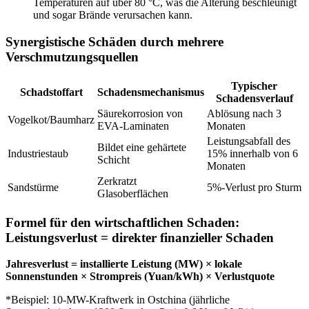
Temperaturen auf über 80 °C, was die Alterung beschleunigt
und sogar Brände verursachen kann.
Synergistische Schäden durch mehrere
Verschmutzungsquellen
Typischer
Schadstoffart
Schadensmechanismus
Schadensverlauf
Säurekorrosion von
Ablösung nach 3
Vogelkot/Baumharz
EVA-Laminaten
Monaten
Leistungsabfall des
Bildet eine gehärtete
Industriestaub
15% innerhalb von 6
Schicht
Monaten
Zerkratzt
Sandstürme
5%-Verlust pro Sturm
Glasoberflächen
Formel für den wirtschaftlichen Schaden:
Leistungsverlust = direkter finanzieller Schaden
Jahresverlust = installierte Leistung (MW) × lokale
Sonnenstunden × Strompreis (Yuan/kWh) × Verlustquote
*Beispiel: 10-MW-Kraftwerk in Ostchina (jährliche