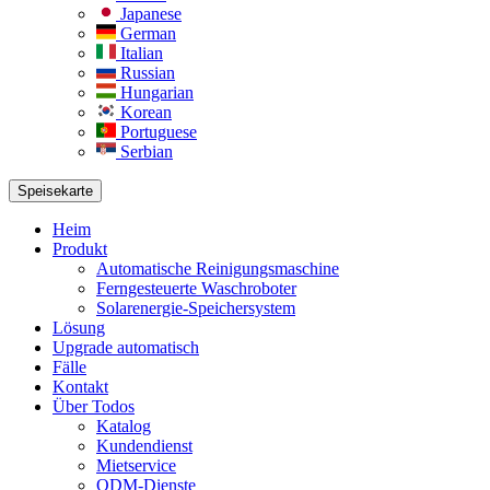
Japanese
German
Italian
Russian
Hungarian
Korean
Portuguese
Serbian
Speisekarte
Heim
Produkt
Automatische Reinigungsmaschine
Ferngesteuerte Waschroboter
Solarenergie-Speichersystem
Lösung​
Upgrade automatisch
Fälle
Kontakt
Über Todos
Katalog
Kundendienst
Mietservice
ODM-Dienste