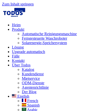
Zum Inhalt springen
Heim
Produkt
Automatische Reinigungsmaschine
Ferngesteuerte Waschroboter
Solarenergie-Speichersystem
Lösung​
Upgrade automatisch
Fälle
Kontakt
Über Todos
Katalog
Kundendienst
Mietservice
ODM-Dienste
Agentenrichtlinie
Der Blog
English
French
Spanish
Arabic