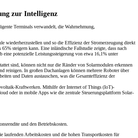
ng zur Intelligenz
lligente Terminals verwandelt, die Wahrnehmung,
le wiederherzustellen und so die Effizienz der Stromerzeugung direkt
65% steigern kann. Eine inländische Fallstudie zeigte, dass nach
b eine potenzielle Leistungssteigerung von etwa 16,1% unter
stattet sind, können nicht nur die Ränder von Solarmodulen erkennen
und reinigen. In großen Dachanlagen können mehrere Roboter über
eiten und Daten austauschen, was die Gesamteffizienz der
oltaik-Kraftwerken. Mithilfe der Internet of Things (IoT)-
oud oder in mobile Apps wie die zentrale Steuerungsplattform Solar-
nsrendite und den Betriebskosten.
ie laufenden Arbeitskosten und die hohen Transportkosten für