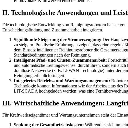
Photovoltaik-Kraftwerken entscheidend ist.
II. Technologische Anwendungen und Leist
Die technologische Entwicklung von Reinigungsrobotern hat sie von 
Entscheidungsfindung und Zusammenarbeit integrieren.
Signifikante Steigerung der Stromerzeugung:
Der Hauptzweck
zu steigern. Praktische Erfahrungen zeigen, dass eine regelmä
dem Einsatz intelligenter Reinigungsroboter die Gesamterzeugu
Standardbedingungen nach der Reinigung.
Intelligente Pfad- und Cluster-Zusammenarbeit:
Fortschritt
und automatische Leitungswechsel durchführen, sondern auch 
drahtlose Netzwerke (z. B. LPWAN-Technologie) unter der ein
Reinigung erheblich steigert.
Integriertes Betriebs- und Wartungsmanagement:
Roboter w
Technologie können Informationen wie der Arbeitsstatus des Ro
LIT-SCADA hochgeladen werden, was eine Fernüberwachung und
III. Wirtschaftliche Anwendungen: Langfr
Für Kraftwerkseigentümer und Wartungsunternehmen steht der Einsat
Senkung der Gesamtbetriebskosten:
Während es sich um eine