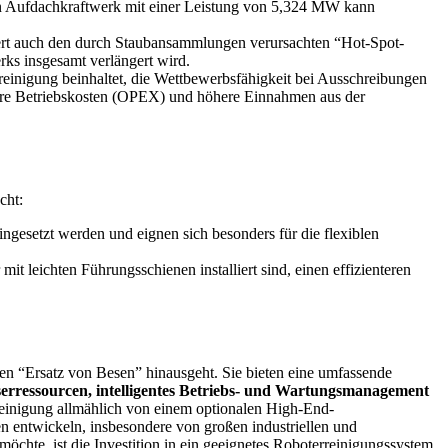
 Ein Aufdachkraftwerk mit einer Leistung von 5,324 MW kann
dert auch den durch Staubansammlungen verursachten “Hot-Spot-
ks insgesamt verlängert wird.
reinigung beinhaltet, die Wettbewerbsfähigkeit bei Ausschreibungen
rigere Betriebskosten (OPEX) und höhere Einnahmen aus der
cht:
ngesetzt werden und eignen sich besonders für die flexiblen
t leichten Führungsschienen installiert sind, einen effizienteren
n “Ersatz von Besen” hinausgeht. Sie bieten eine umfassende
serressourcen, intelligentes Betriebs- und Wartungsmanagement
rreinigung allmählich von einem optionalen High-End-
en entwickeln, insbesondere von großen industriellen und
chte, ist die Investition in ein geeignetes Roboterreinigungssystem