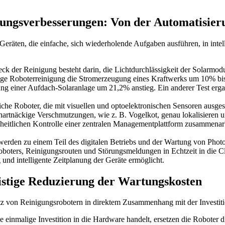
ungsverbesserungen: Von der Automatisieru
Geräten, die einfache, sich wiederholende Aufgaben ausführen, in inte
 der Reinigung besteht darin, die Lichtdurchlässigkeit der Solarmodu
ßige Roboterreinigung die Stromerzeugung eines Kraftwerks um 10% bis 
ng einer Aufdach-Solaranlage um 21,2% anstieg. Ein anderer Test erga
liche Roboter, die mit visuellen und optoelektronischen Sensoren ausge
hartnäckige Verschmutzungen, wie z. B. Vogelkot, genau lokalisieren 
heitlichen Kontrolle einer zentralen Managementplattform zusammenarb
erden zu einem Teil des digitalen Betriebs und der Wartung von Photov
boters, Reinigungsrouten und Störungsmeldungen in Echtzeit in die Cl
 intelligente Zeitplanung der Geräte ermöglicht.
istige Reduzierung der Wartungskosten
z von Reinigungsrobotern in direktem Zusammenhang mit der Investitio
 einmalige Investition in die Hardware handelt, ersetzen die Roboter d