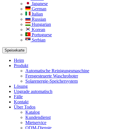
Japanese
German
Italian
Russian
Hungarian
Korean
Portuguese
Serbian
Speisekarte
Heim
Produkt
Automatische Reinigungsmaschine
Ferngesteuerte Waschroboter
Solarenergie-Speichersystem
Lösung​
Upgrade automatisch
Fälle
Kontakt
Über Todos
Katalog
Kundendienst
Mietservice
ODM-Dienste