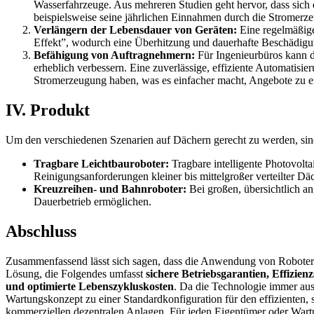
Wasserfahrzeuge. Aus mehreren Studien geht hervor, dass sich 
beispielsweise seine jährlichen Einnahmen durch die Stromerz
Verlängern der Lebensdauer von Geräten:
Eine regelmäßige
Effekt”, wodurch eine Überhitzung und dauerhafte Beschädigu
Befähigung von Auftragnehmern:
Für Ingenieurbüros kann di
erheblich verbessern. Eine zuverlässige, effiziente Automatisi
Stromerzeugung haben, was es einfacher macht, Angebote zu er
IV. Produkt
Um den verschiedenen Szenarien auf Dächern gerecht zu werden, si
Tragbare Leichtbauroboter:
Tragbare intelligente Photovolta
Reinigungsanforderungen kleiner bis mittelgroßer verteilter Däc
Kreuzreihen- und Bahnroboter:
Bei großen, übersichtlich an
Dauerbetrieb ermöglichen.
Abschluss
Zusammenfassend lässt sich sagen, dass die Anwendung von Robotern
Lösung, die Folgendes umfasst
sichere Betriebsgarantien, Effizi
und optimierte Lebenszykluskosten
. Da die Technologie immer aus
Wartungskonzept zu einer Standardkonfiguration für den effizienten,
kommerziellen dezentralen Anlagen. Für jeden Eigentümer oder Wartun