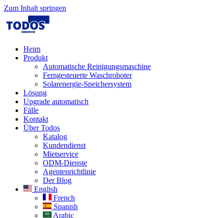
Zum Inhalt springen
Heim
Produkt
Automatische Reinigungsmaschine
Ferngesteuerte Waschroboter
Solarenergie-Speichersystem
Lösung​
Upgrade automatisch
Fälle
Kontakt
Über Todos
Katalog
Kundendienst
Mietservice
ODM-Dienste
Agentenrichtlinie
Der Blog
English
French
Spanish
Arabic