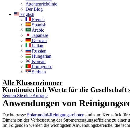
Agentenrichtlinie
Der Blog
English
French
Spanish
Arabic
Japanese
German
Italian
Russian
Hungarian
Korean
Portuguese
Serbian
Alle Klassenzimmer
Kontinuierlich Werte für die Gesellschaft 
Senden Sie eine Anfrage
Anwendungen von Reinigungsrob
Dachterrasse
Solarmodul-Reinigungsroboter
sind zum Kernstück für d
Dimension der Verbesserung der Stromerzeugungseffizienz zu einer 
Im Folgenden werden die wichtigsten Anwendungsbereiche, die techni