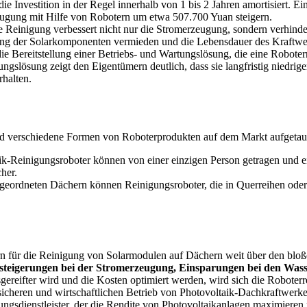
die Investition in der Regel innerhalb von 1 bis 2 Jahren amortisiert.
eugung mit Hilfe von Robotern um etwa 507.700 Yuan steigern.
 Reinigung verbessert nicht nur die Stromerzeugung, sondern verhin
ng der Solarkomponenten vermieden und die Lebensdauer des Kraftwer
e Bereitstellung einer Betriebs- und Wartungslösung, die eine Roboter
erungslösung zeigt den Eigentümern deutlich, dass sie langfristig nied
halten.
nd verschiedene Formen von Roboterprodukten auf dem Markt aufgetau
ik-Reinigungsroboter können von einer einzigen Person getragen und ei
her.
geordneten Dächern können Reinigungsroboter, die in Querreihen oder mi
 für die Reinigung von Solarmodulen auf Dächern weit über den bloße
enzsteigerungen bei der Stromerzeugung, Einsparungen bei den Was
gereifter wird und die Kosten optimiert werden, wird sich die Robote
 sicheren und wirtschaftlichen Betrieb von Photovoltaik-Dachkraftwerk
gsdienstleister, der die Rendite von Photovoltaikanlagen maximieren mö