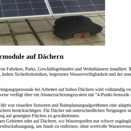
larmodule auf Dächern
n Fabriken, Parks, Geschäftsgebäuden und Wohnhäusern installiert. I
g, hohen Sicherheitsrisiken, begrenzter Wasserverfügbarkeit und der 
inigungspersonals bei Arbeiten auf hohen Dächern wird vollständig ver
eise verfügt über ein Absturzsicherungssystem mit “4-Punkt-Sensorik
lfe von visuellen Sensoren und Bahnplanungsalgorithmen eine adapti
hern berücksichtigen. Für Dächer mit unterschiedlichen Neigungen si
ng auf geneigten Flächen zu gewährleisten.
en Gebieten oder auf Dächern, wo Wasserquellen nur schwer zugänglic
rdruckabsaugung, um Staub zu entfernen, ohne wertvolle Wasserressou