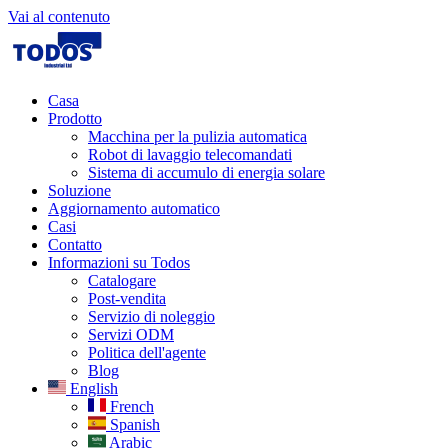
Vai al contenuto
Casa
Prodotto
Macchina per la pulizia automatica
Robot di lavaggio telecomandati
Sistema di accumulo di energia solare
Soluzione
Aggiornamento automatico
Casi
Contatto
Informazioni su Todos
Catalogare
Post-vendita
Servizio di noleggio
Servizi ODM
Politica dell'agente
Blog
English
French
Spanish
Arabic