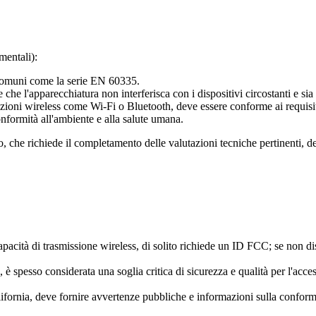
mentali):
 comuni come la serie EN 60335.
he l'apparecchiatura non interferisca con i dispositivi circostanti e sia 
ioni wireless come Wi-Fi o Bluetooth, deve essere conforme ai requisiti 
onformità all'ambiente e alla salute umana.
o, che richiede il completamento delle valutazioni tecniche pertinenti, d
apacità di trasmissione wireless, di solito richiede un ID FCC; se non di
spesso considerata una soglia critica di sicurezza e qualità per l'acces
lifornia, deve fornire avvertenze pubbliche e informazioni sulla conformi