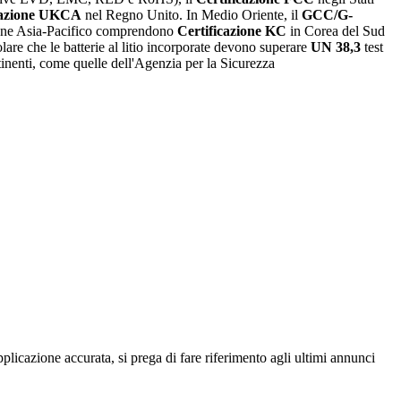
cazione UKCA
nel Regno Unito. In Medio Oriente, il
GCC/G-
egione Asia-Pacifico comprendono
Certificazione KC
in Corea del Sud
colare che le batterie al litio incorporate devono superare
UN 38,3
test
rtinenti, come quelle dell'Agenzia per la Sicurezza
pplicazione accurata, si prega di fare riferimento agli ultimi annunci