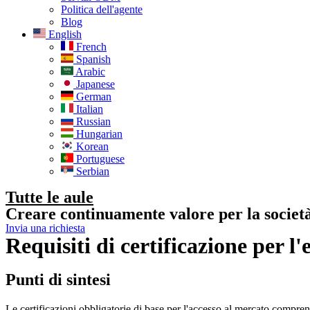
Politica dell'agente
Blog
English
French
Spanish
Arabic
Japanese
German
Italian
Russian
Hungarian
Korean
Portuguese
Serbian
Tutte le aule
Creare continuamente valore per la societ
Invia una richiesta
Requisiti di certificazione per l'
Punti di sintesi
Le certificazioni obbligatorie di base per l'accesso al mercato compr