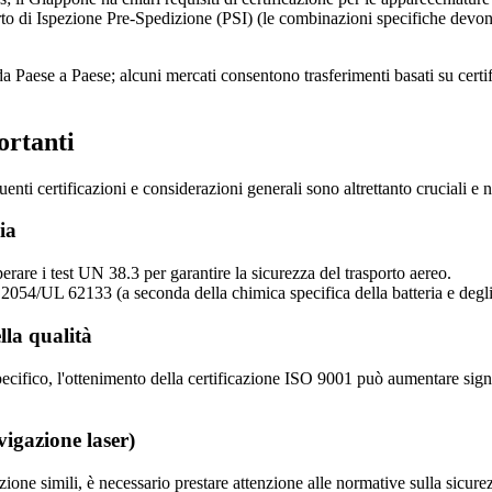
o di Ispezione Pre-Spedizione (PSI) (le combinazioni specifiche devono e
o da Paese a Paese; alcuni mercati consentono trasferimenti basati su certif
ortanti
uenti certificazioni e considerazioni generali sono altrettanto cruciali e
ia
perare i test UN 38.3 per garantire la sicurezza del trasporto aereo.
2054/UL 62133 (a seconda della chimica specifica della batteria e degli 
lla qualità
cifico, l'ottenimento della certificazione ISO 9001 può aumentare signi
vigazione laser)
one simili, è necessario prestare attenzione alle normative sulla sicurezz