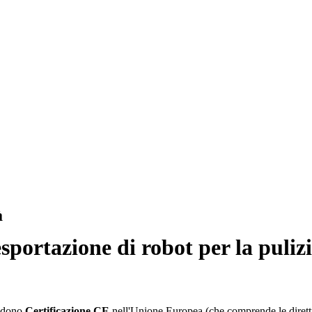
à
esportazione di robot per la pulizi
endono
Certificazione CE
nell'Unione Europea (che comprende le dir