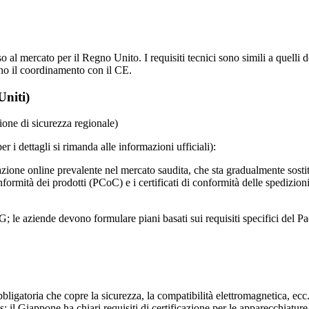
 al mercato per il Regno Unito. I requisiti tecnici sono simili a quelli
no il coordinamento con il CE.
Uniti)
ne di sicurezza regionale)
er i dettagli si rimanda alle informazioni ufficiali):
azione online prevalente nel mercato saudita, che sta gradualmente sos
onformità dei prodotti (PCoC) e i certificati di conformità delle spedizi
G; le aziende devono formulare piani basati sui requisiti specifici del Pa
ligatoria che copre la sicurezza, la compatibilità elettromagnetica, ecc.
; il Giappone ha chiari requisiti di certificazione per le apparecchiatur