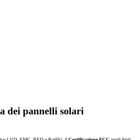
a dei pannelli solari
ettive LVD, EMC, RED e RoHS), il
Certificazione FCC
negli Stati