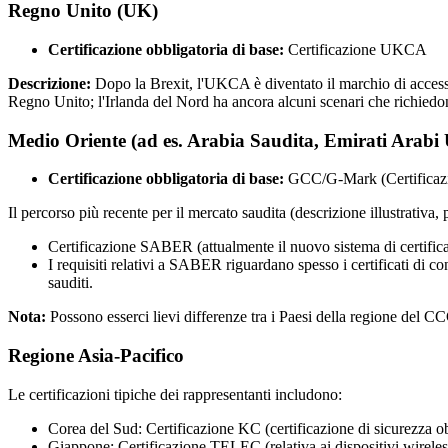
Regno Unito (UK)
Certificazione obbligatoria di base:
Certificazione UKCA
Descrizione:
Dopo la Brexit, l'UKCA è diventato il marchio di accesso
Regno Unito; l'Irlanda del Nord ha ancora alcuni scenari che richiedo
Medio Oriente (ad es. Arabia Saudita, Emirati Arabi 
Certificazione obbligatoria di base:
GCC/G-Mark (Certificazio
Il percorso più recente per il mercato saudita (descrizione illustrativa, p
Certificazione SABER (attualmente il nuovo sistema di certific
I requisiti relativi a SABER riguardano spesso i certificati di c
sauditi.
Nota:
Possono esserci lievi differenze tra i Paesi della regione del CC
Regione Asia-Pacifico
Le certificazioni tipiche dei rappresentanti includono:
Corea del Sud: Certificazione KC (certificazione di sicurezza obb
Giappone: Certificazione TELEC (relativa ai dispositivi wireless