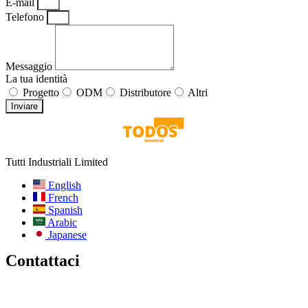
E-mail
Telefono
Messaggio
La tua identità
Progetto
ODM
Distributore
Altri
Inviare
Tutti Industriali Limited
English
French
Spanish
Arabic
Japanese
Contattaci
E-mail:
info@todos-china.com
Post-vendita:
support@todos-china.com
WhatsApp e telefono