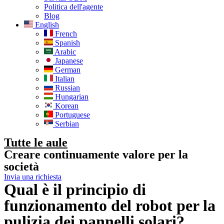
Politica dell'agente
Blog
English
French
Spanish
Arabic
Japanese
German
Italian
Russian
Hungarian
Korean
Portuguese
Serbian
Tutte le aule
Creare continuamente valore per la
società
Invia una richiesta
Qual è il principio di
funzionamento del robot per la
pulizia dei pannelli solari?