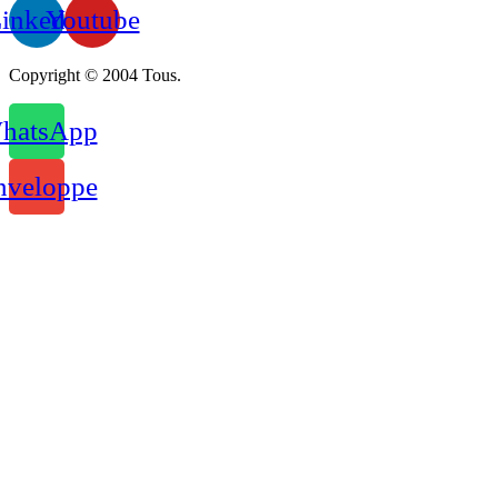
inkedin
Youtube
Copyright © 2004 Tous.
hatsApp
nveloppe