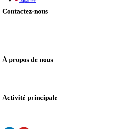
Japanese
Contactez-nous
E-mail:
info@todos-china.com
Après-vente :
support@todos-china.com
WhatsApp et téléphone
+86 177 2261 8207
+86 158 1553 0635
Adresse : 6e étage, Bao'an TalEnt Park Bld, No.#142 Liyuan Road,
district de Bao'an, ville de Shenzhen, province du Guangdong,
Chine
À propos de nous
Blog
Catalogue
Services après-vente
Services de location
Services ODM
Politique de l'agent
Activité principale
Stockage commercial de l’énergie solaire
Robots de nettoyage automatique de panneaux solaires
Conception d'une solution de nettoyage automatisée
Mise à niveau d'une centrale électrique avec système de nettoyage
entièrement automatisé