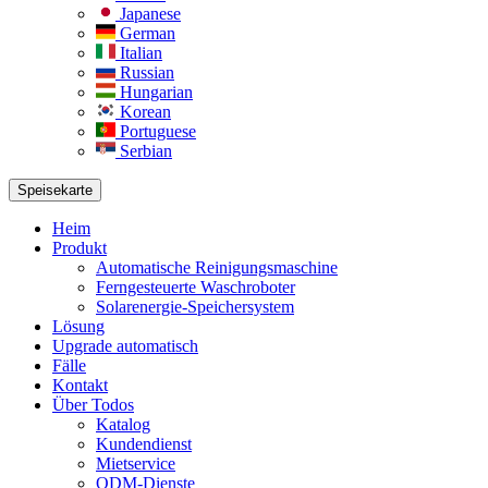
Japanese
German
Italian
Russian
Hungarian
Korean
Portuguese
Serbian
Speisekarte
Heim
Produkt
Automatische Reinigungsmaschine
Ferngesteuerte Waschroboter
Solarenergie-Speichersystem
Lösung​
Upgrade automatisch
Fälle
Kontakt
Über Todos
Katalog
Kundendienst
Mietservice
ODM-Dienste