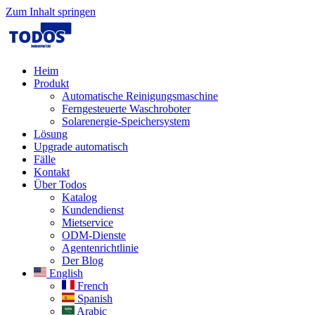
Zum Inhalt springen
Heim
Produkt
Automatische Reinigungsmaschine
Ferngesteuerte Waschroboter
Solarenergie-Speichersystem
Lösung​
Upgrade automatisch
Fälle
Kontakt
Über Todos
Katalog
Kundendienst
Mietservice
ODM-Dienste
Agentenrichtlinie
Der Blog
English
French
Spanish
Arabic