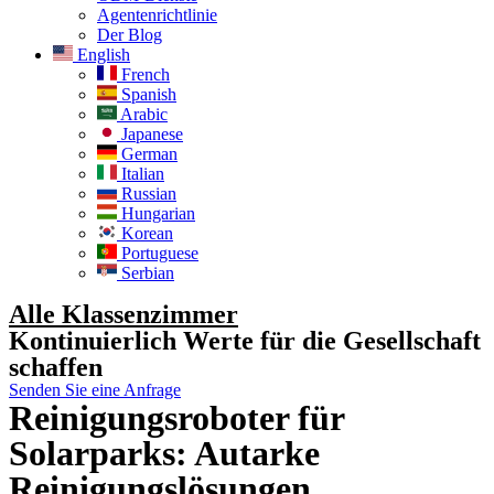
Agentenrichtlinie
Der Blog
English
French
Spanish
Arabic
Japanese
German
Italian
Russian
Hungarian
Korean
Portuguese
Serbian
Alle Klassenzimmer
Kontinuierlich Werte für die Gesellschaft
schaffen
Senden Sie eine Anfrage
Reinigungsroboter für
Solarparks: Autarke
Reinigungslösungen