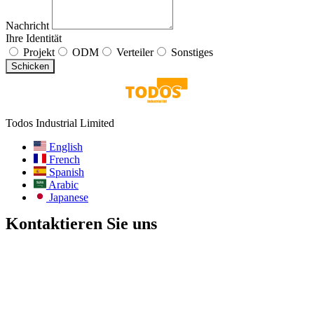
Nachricht
Ihre Identität
Projekt
ODM
Verteiler
Sonstiges
Schicken
Todos Industrial Limited
English
French
Spanish
Arabic
Japanese
Kontaktieren Sie uns
E-Mail:
info@todos-china.com
Nach dem Verkauf:
support@todos-china.com
WhatsApp und Telefon
+86 177 2261 8207
+86 158 1553 0635
Adresse: 6F, Bao'an TalEnt Park Bld, Nr. #142 Liyuan Road,
Bezirk Bao'an, Stadt Shenzhen, Provinz Guangdong, China