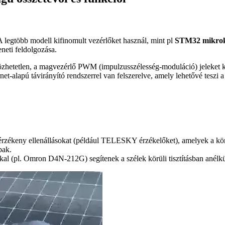
A legtöbb modell kifinomult vezérlőket használ, mint pl
STM32 mikrok
neti feldolgozása.
özhetetlen, a magvezérlő PWM (impulzusszélesség-moduláció) jeleket k
net-alapú távirányító rendszerrel van felszerelve, amely lehetővé teszi a
rzékeny ellenállásokat (például TELESKY érzékelőket), amelyek a környez
bak.
al (pl. Omron D4N-212G) segítenek a szélek körüli tisztításban anélk