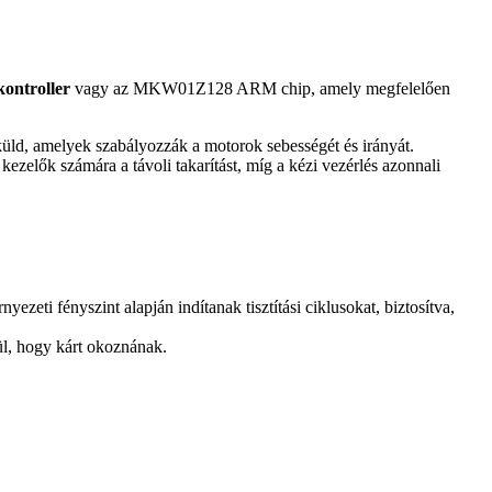
ontroller
vagy az MKW01Z128 ARM chip, amely megfelelően
üld, amelyek szabályozzák a motorok sebességét és irányát.
 kezelők számára a távoli takarítást, míg a kézi vezérlés azonnali
eti fényszint alapján indítanak tisztítási ciklusokat, biztosítva,
ül, hogy kárt okoznának.