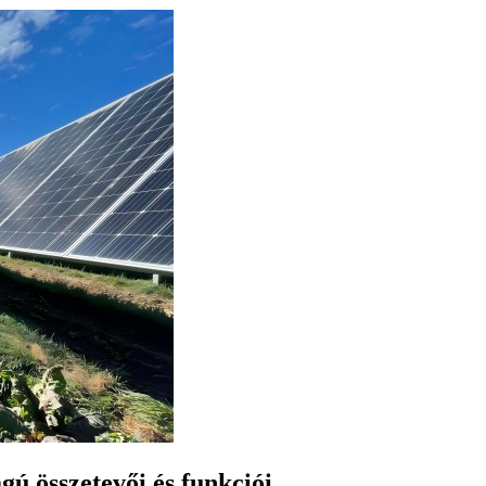
gú összetevői és funkciói