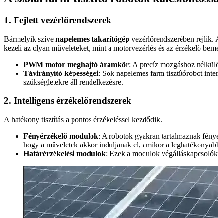
1. Fejlett vezérlőrendszerek
Bármelyik szíve
napelemes takarítógép
vezérlőrendszerében rejlik. 
kezeli az olyan műveleteket, mint a motorvezérlés és az érzékelő beme
PWM motor meghajtó áramkör
: A precíz mozgáshoz nélkül
Távirányító képességei
: Sok napelemes farm tisztítórobot inter
szükségletekre áll rendelkezésre.
2. Intelligens érzékelőrendszerek
A hatékony tisztítás a pontos érzékeléssel kezdődik.
Fényérzékelő modulok
: A robotok gyakran tartalmaznak fényé
hogy a műveletek akkor induljanak el, amikor a leghatékonyab
Határérzékelési modulok
: Ezek a modulok végálláskapcsolókk