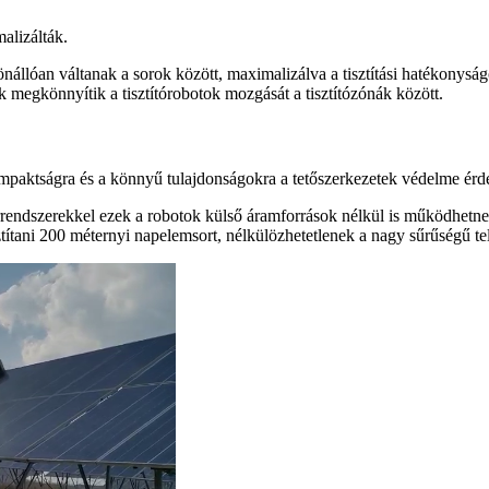
alizálták.
önállóan váltanak a sorok között, maximalizálva a tisztítási hatékonyság
ek megkönnyítik a tisztítórobotok mozgását a tisztítózónák között.
mpaktságra és a könnyű tulajdonságokra a tetőszerkezetek védelme érd
rrendszerekkel ezek a robotok külső áramforrások nélkül is működhetne
ztítani 200 méternyi napelemsort, nélkülözhetetlenek a nagy sűrűségű te