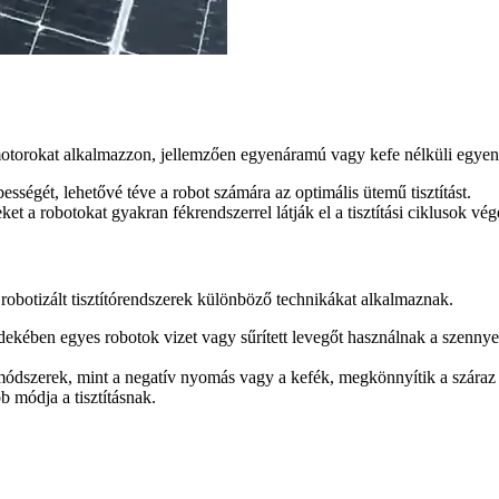
torokat alkalmazzon, jellemzően egyenáramú vagy kefe nélküli egyen
bességét, lehetővé téve a robot számára az optimális ütemű tisztítást.
t a robotokat gyakran fékrendszerrel látják el a tisztítási ciklusok vég
robotizált tisztítórendszerek különböző technikákat alkalmaznak.
érdekében egyes robotok vizet vagy sűrített levegőt használnak a szennyez
módszerek, mint a negatív nyomás vagy a kefék, megkönnyítik a száraz tis
 módja a tisztításnak.