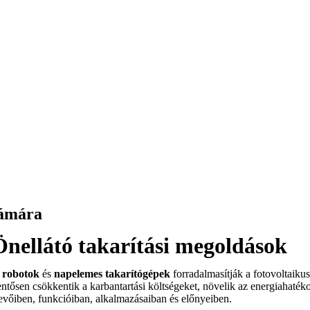
zámára
nellátó takarítási megoldások
ó robotok
és
napelemes takarítógépek
forradalmasítják a fotovoltaikus
lentősen csökkentik a karbantartási költségeket, növelik az energiahaté
tevőiben, funkcióiban, alkalmazásaiban és előnyeiben.