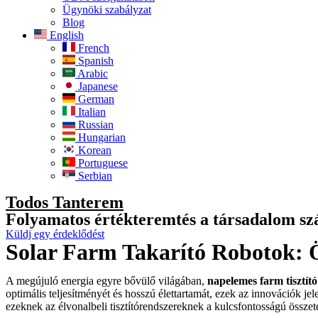
Ügynöki szabályzat
Blog
English
French
Spanish
Arabic
Japanese
German
Italian
Russian
Hungarian
Korean
Portuguese
Serbian
Todos Tanterem
Folyamatos értékteremtés a társadalom s
Küldj egy érdeklődést
Solar Farm Takarító Robotok: Ö
A megújuló energia egyre bővülő világában,
napelemes farm tisztít
optimális teljesítményét és hosszú élettartamát, ezek az innovációk je
ezeknek az élvonalbeli tisztítórendszereknek a kulcsfontosságú össze