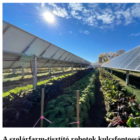
A szolárfarm-tisztító robotok kulcsfontossá