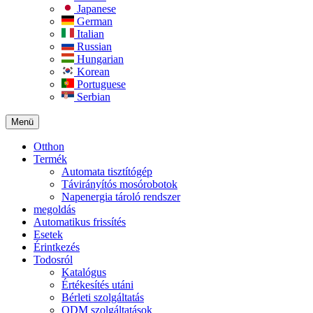
Japanese
German
Italian
Russian
Hungarian
Korean
Portuguese
Serbian
Menü
Otthon
Termék
Automata tisztítógép
Távirányítós mosórobotok
Napenergia tároló rendszer
megoldás
Automatikus frissítés
Esetek
Érintkezés
Todosról
Katalógus
Értékesítés utáni
Bérleti szolgáltatás
ODM szolgáltatások