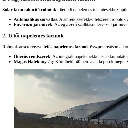
Solar farm takarító robotok
kiterjedt napelemes telepítésekhez optim
Automatikus sorváltás
: A sínrendszerekkel felszerelt robotok 
Fuvarozó járművek
: Az egyszerű szállításra tervezett járműv
2. Tetői napelemes farmok
Robotok arra tervezve
tetős napelemes farmok
összpontosítson a ko
Önerős rendszerek
: Az integrált napelemekkel és akkumuláto
Magas Hatékonyság
: Körülbelül 40 perc alatt képesek megtis