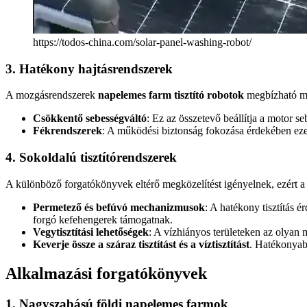
https://todos-china.com/solar-panel-washing-robot/
3. Hatékony hajtásrendszerek
A mozgásrendszerek
napelemes farm tisztító robotok
megbízható mo
Csökkentő sebességváltó
: Ez az összetevő beállítja a motor se
Fékrendszerek
: A működési biztonság fokozása érdekében ezeke
4. Sokoldalú tisztítórendszerek
A különböző forgatókönyvek eltérő megközelítést igényelnek, ezért a 
Permetező és befúvó mechanizmusok
: A hatékony tisztítás 
forgó kefehengerek támogatnak.
Vegytisztítási lehetőségek
: A vízhiányos területeken az olyan 
Keverje össze a száraz tisztítást és a víztisztítást
. Hatékonyabb
Alkalmazási forgatókönyvek
1. Nagyszabású földi napelemes farmok