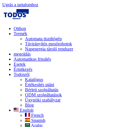
Ugrás a tartalomhoz
Otthon
Termék
Automata tisztítógép
Távirányítós mosórobotok
Napenergia tároló rendszer
megoldás
Automatikus frissítés
Esetek
Érintkezés
Todosról
Katalógus
Értékesítés utáni
Bérleti szolgáltatás
ODM szolgáltatások
Ügynöki szabályzat
Blog
English
French
Spanish
Arabic