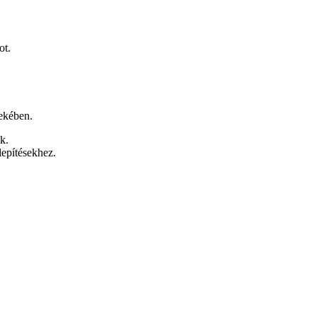
ot.
ekében.
k.
lepítésekhez.