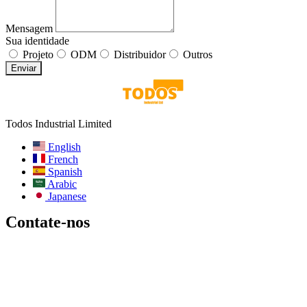
Mensagem
Sua identidade
Projeto
ODM
Distribuidor
Outros
Enviar
Todos Industrial Limited
English
French
Spanish
Arabic
Japanese
Contate-nos
E-mail:
info@todos-china.com
Pós-venda:
support@todos-china.com
WhatsApp e telefone
+86 177 2261 8207
+86 158 1553 0635
Endereço: 6F, Bao'an TalEnt Park Bld, No.#142 Liyuan Road,