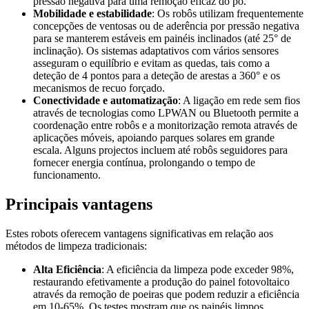
pressão negativa para uma remoção eficaz do pó.
Mobilidade e estabilidade
: Os robôs utilizam frequentemente
concepções de ventosas ou de aderência por pressão negativa
para se manterem estáveis em painéis inclinados (até 25° de
inclinação). Os sistemas adaptativos com vários sensores
asseguram o equilíbrio e evitam as quedas, tais como a
deteção de 4 pontos para a deteção de arestas a 360° e os
mecanismos de recuo forçado.
Conectividade e automatização
: A ligação em rede sem fios
através de tecnologias como LPWAN ou Bluetooth permite a
coordenação entre robôs e a monitorização remota através de
aplicações móveis, apoiando parques solares em grande
escala. Alguns projectos incluem até robôs seguidores para
fornecer energia contínua, prolongando o tempo de
funcionamento.
Principais vantagens
Estes robots oferecem vantagens significativas em relação aos
métodos de limpeza tradicionais:
Alta Eficiência
: A eficiência da limpeza pode exceder 98%,
restaurando efetivamente a produção do painel fotovoltaico
através da remoção de poeiras que podem reduzir a eficiência
em 10-65%. Os testes mostram que os painéis limpos