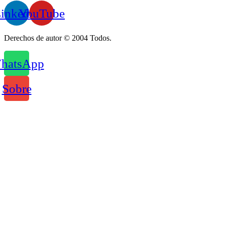
inkedin
YouTube
Derechos de autor © 2004 Todos.
hatsApp
Sobre