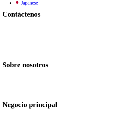
Japanese
Contáctenos
Correo electrónico:
info@todos-china.com
Postventa:
support@todos-china.com
WhatsApp y teléfono
+86 177 2261 8207
+86 158 1553 0635
Dirección: 6F, Bao'an TalEnt Park Bld, No.#142 Liyuan Road,
Distrito Bao'an, Ciudad de Shenzhen, Provincia de Guangdong,
China
Sobre nosotros
Blog
Catalogar
Servicios postventa
Servicios de alquiler
Servicios ODM
Política del agente
Negocio principal
Almacenamiento de energía solar comercial
Robots de limpieza automática de paneles solares
Diseño de solución de limpieza automatizada
Actualización de la central eléctrica con sistema de limpieza
totalmente automatizado