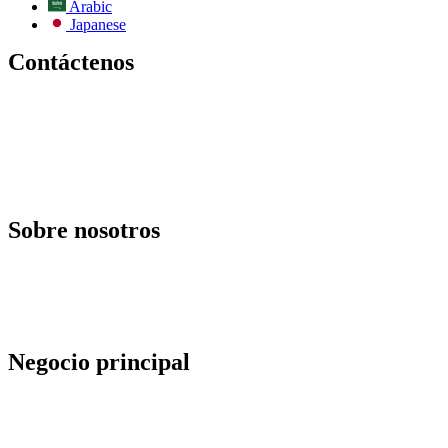
Arabic
Japanese
Contáctenos
Correo electrónico:
info@todos-china.com
Postventa:
support@todos-china.com
WhatsApp y teléfono
+86 177 2261 8207
+86 158 1553 0635
Dirección: 6F, Bao'an TalEnt Park Bld, No.#142 Liyuan Road,
Distrito Bao'an, Ciudad de Shenzhen, Provincia de Guangdong,
China
Sobre nosotros
Blog
Catalogar
Servicios postventa
Servicios de alquiler
Servicios ODM
Política del agente
Negocio principal
Almacenamiento de energía solar comercial
Robots de limpieza automática de paneles solares
Diseño de solución de limpieza automatizada
Actualización de la central eléctrica con sistema de limpieza