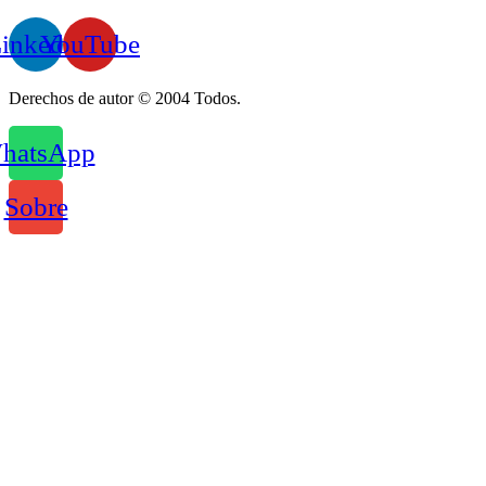
totalmente automatizado
inkedin
YouTube
Derechos de autor © 2004 Todos.
hatsApp
Sobre