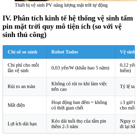
Thiết bị vệ sinh PV năng lượng mặt trời tự động
IV. Phân tích kinh tế hệ thống vệ sinh tấm
pin mặt trời quy mô tiện ích (so với vệ
sinh thủ công)
Chỉ số so sánh
Robot Todos
Vệ sinh
Chi phí cho mỗi
0,12 yê
0,03 yên/W (khấu hao 5 năm)
lần vệ sinh
hiểm)
Không có rủi ro khi làm việc
Rủi ro an toàn
Tỷ lệ ta
trên cao
Hoạt động ban đêm = không
≥3 giờ t
Mất điện
có thời gian chết
cho mỗi 
Kéo dài tuổi thọ của tấm pin
Nguy cơ 
Lợi ích dài hạn
thêm 2-3 năm
đi lại b