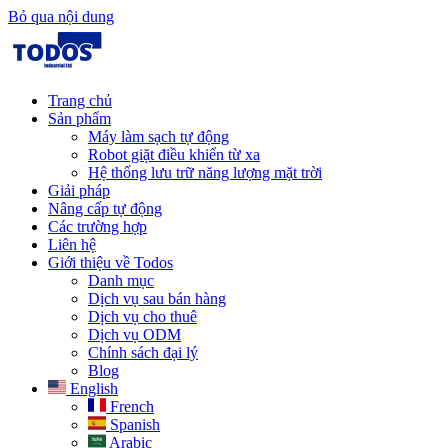
Bỏ qua nội dung
Trang chủ
Sản phẩm
Máy làm sạch tự động
Robot giặt điều khiển từ xa
Hệ thống lưu trữ năng lượng mặt trời
Giải pháp​
Nâng cấp tự động
Các trường hợp
Liên hệ
Giới thiệu về Todos
Danh mục
Dịch vụ sau bán hàng
Dịch vụ cho thuê
Dịch vụ ODM
Chính sách đại lý
Blog
English
French
Spanish
Arabic