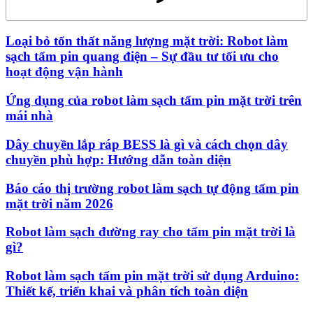
Loại bỏ tổn thất năng lượng mặt trời: Robot làm
sạch tấm pin quang điện – Sự đầu tư tối ưu cho
hoạt động vận hành
Ứng dụng của robot làm sạch tấm pin mặt trời trên
mái nhà
Dây chuyền lắp ráp BESS là gì và cách chọn dây
chuyền phù hợp: Hướng dẫn toàn diện
Báo cáo thị trường robot làm sạch tự động tấm pin
mặt trời năm 2026
Robot làm sạch đường ray cho tấm pin mặt trời là
gì?
Robot làm sạch tấm pin mặt trời sử dụng Arduino:
Thiết kế, triển khai và phân tích toàn diện