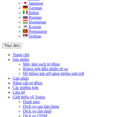
Japanese
German
Italian
Russian
Hungarian
Korean
Portuguese
Serbian
Thực đơn
Trang chủ
Sản phẩm
Máy làm sạch tự động
Robot giặt điều khiển từ xa
Hệ thống lưu trữ năng lượng mặt trời
Giải pháp​
Nâng cấp tự động
Các trường hợp
Liên hệ
Giới thiệu về Todos
Danh mục
Dịch vụ sau bán hàng
Dịch vụ cho thuê
Dịch vụ ODM