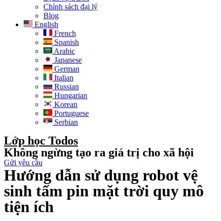
Chính sách đại lý
Blog
English
French
Spanish
Arabic
Japanese
German
Italian
Russian
Hungarian
Korean
Portuguese
Serbian
Lớp học Todos
Không ngừng tạo ra giá trị cho xã hội
Gửi yêu cầu
Hướng dẫn sử dụng robot vệ
sinh tấm pin mặt trời quy mô
tiện ích