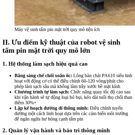
Máy vệ sinh tấm pin mặt trời quy mô tiện ích
II. Ưu điểm kỹ thuật của robot vệ sinh
tấm pin mặt trời quy mô lớn
1. Hệ thống làm sạch hiệu quả cao
Bằng sáng chế chổi xoắn ốc:
Lông bàn chải PA610 siêu linh
hoạt với động cơ có thể điều chỉnh 60-120 vòng/phút cho
phép làm sạch sâu mà không làm trầy xước bề mặt kính
Chương trình tự làm sạch:
Chức năng quay tốc độ cao sau
khi vận hành sẽ tự động loại bỏ bụi, kéo dài tuổi thọ chổi than
thêm 30%+
Lập kế hoạch đường đi thông minh:
Điều chỉnh tuyến
đường một cách linh hoạt dựa trên các cảm biến môi trường
để ngăn ngừa hư hỏng cạnh tấm pin
2. Quản lý vận hành và bảo trì thông minh