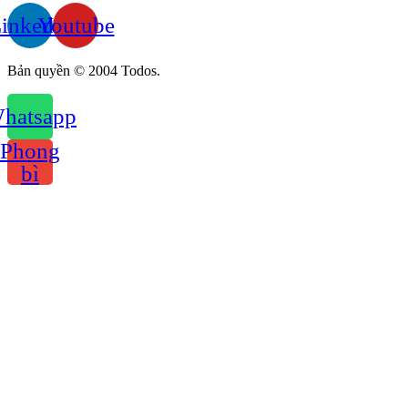
inkedin
Youtube
Bản quyền © 2004 Todos.
hatsapp
Phong
bì