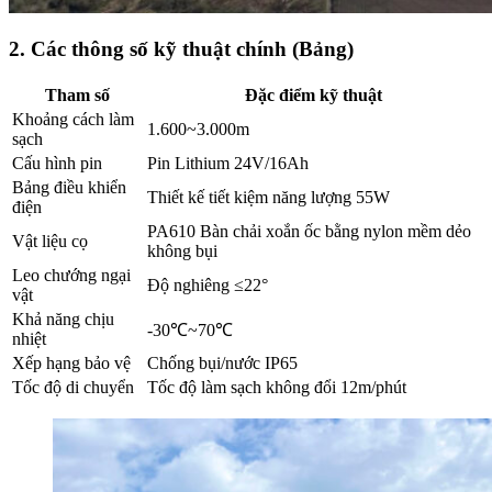
2. Các thông số kỹ thuật chính (Bảng)
Tham số
Đặc điểm kỹ thuật
Khoảng cách làm
1.600~3.000m
sạch
Cấu hình pin
Pin Lithium 24V/16Ah
Bảng điều khiển
Thiết kế tiết kiệm năng lượng 55W
điện
PA610 Bàn chải xoắn ốc bằng nylon mềm dẻo
Vật liệu cọ
không bụi
Leo chướng ngại
Độ nghiêng ≤22°
vật
Khả năng chịu
-30℃~70℃
nhiệt
Xếp hạng bảo vệ
Chống bụi/nước IP65
Tốc độ di chuyển
Tốc độ làm sạch không đổi 12m/phút