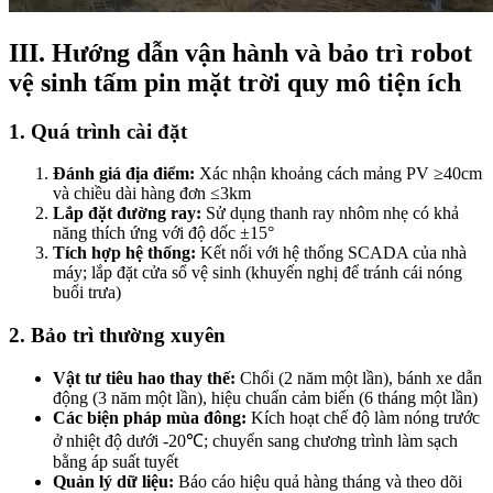
III. Hướng dẫn vận hành và bảo trì robot
vệ sinh tấm pin mặt trời quy mô tiện ích
1. Quá trình cài đặt
Đánh giá địa điểm:
Xác nhận khoảng cách mảng PV ≥40cm
và chiều dài hàng đơn ≤3km
Lắp đặt đường ray:
Sử dụng thanh ray nhôm nhẹ có khả
năng thích ứng với độ dốc ±15°
Tích hợp hệ thống:
Kết nối với hệ thống SCADA của nhà
máy; lắp đặt cửa sổ vệ sinh (khuyến nghị để tránh cái nóng
buổi trưa)
2. Bảo trì thường xuyên
Vật tư tiêu hao thay thế:
Chổi (2 năm một lần), bánh xe dẫn
động (3 năm một lần), hiệu chuẩn cảm biến (6 tháng một lần)
Các biện pháp mùa đông:
Kích hoạt chế độ làm nóng trước
ở nhiệt độ dưới -20℃; chuyển sang chương trình làm sạch
bằng áp suất tuyết
Quản lý dữ liệu:
Báo cáo hiệu quả hàng tháng và theo dõi