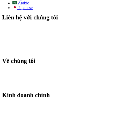
Arabic
Japanese
Liên hệ với chúng tôi
E-mail:
info@todos-china.com
Sau bán hàng:
support@todos-china.com
WhatsApp & Điện thoại
+86 177 2261 8207
+86 158 1553 0635
Địa chỉ: Tầng 6, Tòa nhà Công viên Bao'an TalEnt, Số #142
Đường Liyuan, Quận Bao'an, Thành phố Thâm Quyến, Tỉnh
Quảng Đông, Trung Quốc
Về chúng tôi
Blog
Danh mục
Dịch vụ sau bán hàng
Dịch vụ cho thuê
Dịch vụ ODM
Chính sách đại lý
Kinh doanh chính
Lưu trữ năng lượng mặt trời thương mại
Robot vệ sinh tấm pin mặt trời tự động
Thiết kế giải pháp làm sạch tự động
Nâng cấp nhà máy điện hệ thống vệ sinh hoàn toàn tự động