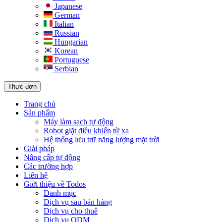
Japanese
German
Italian
Russian
Hungarian
Korean
Portuguese
Serbian
Thực đơn
Trang chủ
Sản phẩm
Máy làm sạch tự động
Robot giặt điều khiển từ xa
Hệ thống lưu trữ năng lượng mặt trời
Giải pháp​
Nâng cấp tự động
Các trường hợp
Liên hệ
Giới thiệu về Todos
Danh mục
Dịch vụ sau bán hàng
Dịch vụ cho thuê
Dịch vụ ODM