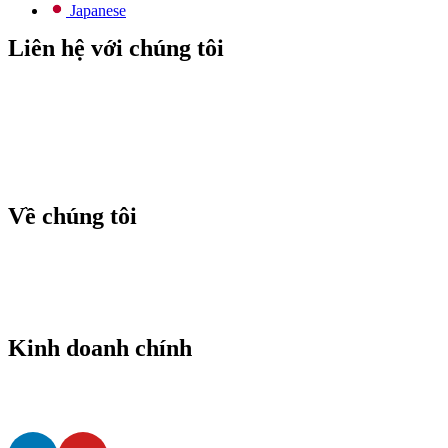
Japanese
Liên hệ với chúng tôi
E-mail:
info@todos-china.com
Sau bán hàng:
support@todos-china.com
WhatsApp & Điện thoại
+86 177 2261 8207
+86 158 1553 0635
Địa chỉ: Tầng 6, Tòa nhà Công viên Bao'an TalEnt, Số #142
Đường Liyuan, Quận Bao'an, Thành phố Thâm Quyến, Tỉnh
Quảng Đông, Trung Quốc
Về chúng tôi
Blog
Danh mục
Dịch vụ sau bán hàng
Dịch vụ cho thuê
Dịch vụ ODM
Chính sách đại lý
Kinh doanh chính
Lưu trữ năng lượng mặt trời thương mại
Robot vệ sinh tấm pin mặt trời tự động
Thiết kế giải pháp làm sạch tự động
Nâng cấp nhà máy điện hệ thống vệ sinh hoàn toàn tự động