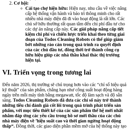
Cơ hội:
Cải tạo chợ hiện hữu:
Hiện nay, nhu cầu về việc nâng
cấp hệ thống vận hành và bảo trì thông minh cho rất
nhiều nhà máy điện đã đi vào hoạt động là rất lớn. Các
chủ sở hữu thường rất quan tâm đến chi phí đầu tư cho
các dự án nâng cấp này.
Các giải pháp nâng cấp tiết
kiệm chi phí và chiến lược triển khai theo từng giai
đoạn của Todos Cleaning Robots có thể giúp giảm
bớt những rào cản trong quá trình ra quyết định
của các chủ đầu tư, đồng thời trở thành công cụ
hữu hiệu giúp các nhà thầu khai thác thị trường
hiện tại.
VI. Triển vọng trong tương lai
Đến năm 2026, thị trường sẽ chú trọng hơn vào các “chỉ số hiệu quả
kỹ thuật” của sản phẩm, chẳng hạn như công suất hoạt động hàng
ngày trên mỗi máy tính bằng megawatt, tốc độ làm sạch và độ sẵn
sàng.
Todos Cleaning Robots đã đưa các chỉ số này trở thành
những tiêu chí đánh giá cốt lõi trong quá trình phát triển sản
phẩm, với mục tiêu thiết kế của các sản phẩm thế hệ mới nhất
nhằm đáp ứng các yêu cầu trong hồ sơ mời thầu của các chủ
nhà máy điện về ’hiệu suất cao và thời gian ngừng hoạt động
thấp“.
Đồng thời, các giao diện phần mềm mở của hệ thống này tạo