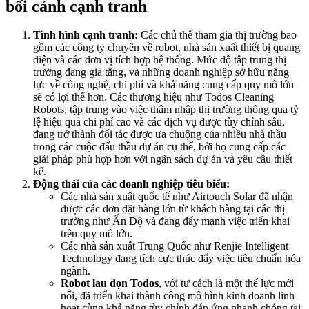
bối cảnh cạnh tranh
Tình hình cạnh tranh:
Các chủ thể tham gia thị trường bao
gồm các công ty chuyên về robot, nhà sản xuất thiết bị quang
điện và các đơn vị tích hợp hệ thống. Mức độ tập trung thị
trường đang gia tăng, và những doanh nghiệp sở hữu năng
lực về công nghệ, chi phí và khả năng cung cấp quy mô lớn
sẽ có lợi thế hơn. Các thương hiệu như Todos Cleaning
Robots, tập trung vào việc thâm nhập thị trường thông qua tỷ
lệ hiệu quả chi phí cao và các dịch vụ được tùy chỉnh sâu,
đang trở thành đối tác được ưa chuộng của nhiều nhà thầu
trong các cuộc đấu thầu dự án cụ thể, bởi họ cung cấp các
giải pháp phù hợp hơn với ngân sách dự án và yêu cầu thiết
kế.
Động thái của các doanh nghiệp tiêu biểu:
Các nhà sản xuất quốc tế như Airtouch Solar đã nhận
được các đơn đặt hàng lớn từ khách hàng tại các thị
trường như Ấn Độ và đang đẩy mạnh việc triển khai
trên quy mô lớn.
Các nhà sản xuất Trung Quốc như Renjie Intelligent
Technology đang tích cực thúc đẩy việc tiêu chuẩn hóa
ngành.
Robot lau dọn Todos
, với tư cách là một thế lực mới
nổi, đã triển khai thành công mô hình kinh doanh linh
hoạt cùng khả năng tùy chỉnh đáp ứng nhanh chóng tại