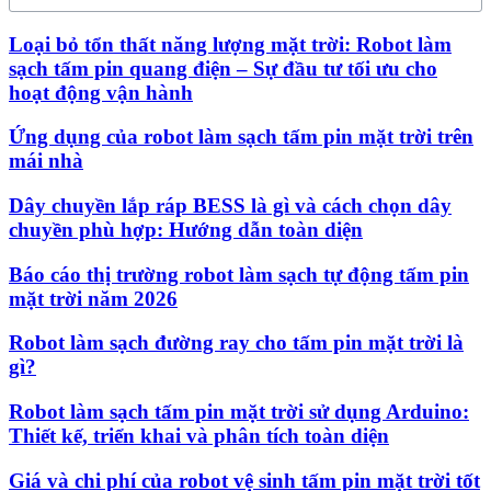
Loại bỏ tổn thất năng lượng mặt trời: Robot làm
sạch tấm pin quang điện – Sự đầu tư tối ưu cho
hoạt động vận hành
Ứng dụng của robot làm sạch tấm pin mặt trời trên
mái nhà
Dây chuyền lắp ráp BESS là gì và cách chọn dây
chuyền phù hợp: Hướng dẫn toàn diện
Báo cáo thị trường robot làm sạch tự động tấm pin
mặt trời năm 2026
Robot làm sạch đường ray cho tấm pin mặt trời là
gì?
Robot làm sạch tấm pin mặt trời sử dụng Arduino:
Thiết kế, triển khai và phân tích toàn diện
Giá và chi phí của robot vệ sinh tấm pin mặt trời tốt