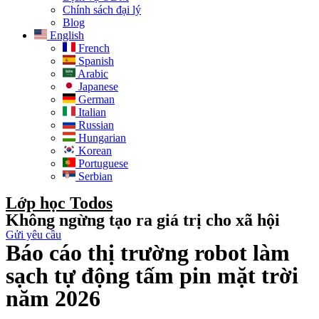
Chính sách đại lý
Blog
English
French
Spanish
Arabic
Japanese
German
Italian
Russian
Hungarian
Korean
Portuguese
Serbian
Lớp học Todos
Không ngừng tạo ra giá trị cho xã hội
Gửi yêu cầu
Báo cáo thị trường robot làm
sạch tự động tấm pin mặt trời
năm 2026