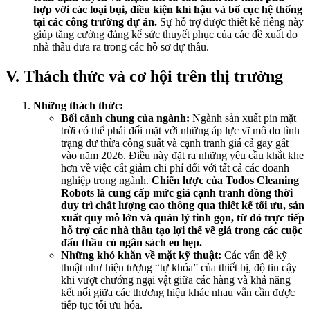
hợp với các loại bụi, điều kiện khí hậu và bố cục hệ thống
tại các công trường dự án.
Sự hỗ trợ được thiết kế riêng này
giúp tăng cường đáng kể sức thuyết phục của các đề xuất do
nhà thầu đưa ra trong các hồ sơ dự thầu.
V. Thách thức và cơ hội trên thị trường
Những thách thức:
Bối cảnh chung của ngành:
Ngành sản xuất pin mặt
trời có thể phải đối mặt với những áp lực vĩ mô do tình
trạng dư thừa công suất và cạnh tranh giá cả gay gắt
vào năm 2026. Điều này đặt ra những yêu cầu khắt khe
hơn về việc cắt giảm chi phí đối với tất cả các doanh
nghiệp trong ngành.
Chiến lược của Todos Cleaning
Robots là cung cấp mức giá cạnh tranh đồng thời
duy trì chất lượng cao thông qua thiết kế tối ưu, sản
xuất quy mô lớn và quản lý tinh gọn, từ đó trực tiếp
hỗ trợ các nhà thầu tạo lợi thế về giá trong các cuộc
đấu thầu có ngân sách eo hẹp.
Những khó khăn về mặt kỹ thuật:
Các vấn đề kỹ
thuật như hiện tượng “tự khóa” của thiết bị, độ tin cậy
khi vượt chướng ngại vật giữa các hàng và khả năng
kết nối giữa các thương hiệu khác nhau vẫn cần được
tiếp tục tối ưu hóa.