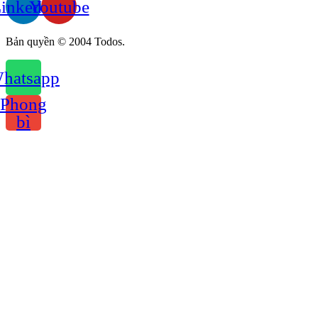
inkedin
Youtube
Bản quyền © 2004 Todos.
hatsapp
Phong
bì