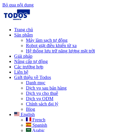
Bỏ qua nội dung
Trang chủ
Sản phẩm
Máy làm sạch tự động
Robot giặt điều khiển từ xa
Hệ thống lưu trữ năng lượng mặt trời
Giải pháp​
Nâng cấp tự động
Các trường hợp
Liên hệ
Giới thiệu về Todos
Danh mục
Dịch vụ sau bán hàng
Dịch vụ cho thuê
Dịch vụ ODM
Chính sách đại lý
Blog
English
French
Spanish
Arabic