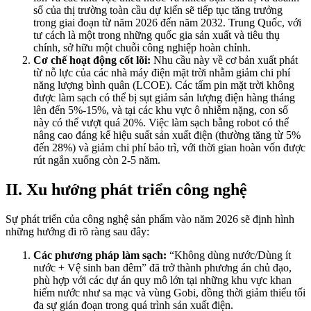
số của thị trường toàn cầu dự kiến sẽ tiếp tục tăng trưởng
trong giai đoạn từ năm 2026 đến năm 2032. Trung Quốc, với
tư cách là một trong những quốc gia sản xuất và tiêu thụ
chính, sở hữu một chuỗi công nghiệp hoàn chỉnh.
Cơ chế hoạt động cốt lõi:
Nhu cầu này về cơ bản xuất phát
từ nỗ lực của các nhà máy điện mặt trời nhằm giảm chi phí
năng lượng bình quân (LCOE). Các tấm pin mặt trời không
được làm sạch có thể bị sụt giảm sản lượng điện hàng tháng
lên đến 5%-15%, và tại các khu vực ô nhiễm nặng, con số
này có thể vượt quá 20%. Việc làm sạch bằng robot có thể
nâng cao đáng kể hiệu suất sản xuất điện (thường tăng từ 5%
đến 28%) và giảm chi phí bảo trì, với thời gian hoàn vốn được
rút ngắn xuống còn 2-5 năm.
II. Xu hướng phát triển công nghệ
Sự phát triển của công nghệ sản phẩm vào năm 2026 sẽ định hình
những hướng đi rõ ràng sau đây:
Các phương pháp làm sạch:
“Không dùng nước/Dùng ít
nước + Vệ sinh ban đêm” đã trở thành phương án chủ đạo,
phù hợp với các dự án quy mô lớn tại những khu vực khan
hiếm nước như sa mạc và vùng Gobi, đồng thời giảm thiểu tối
đa sự gián đoạn trong quá trình sản xuất điện.