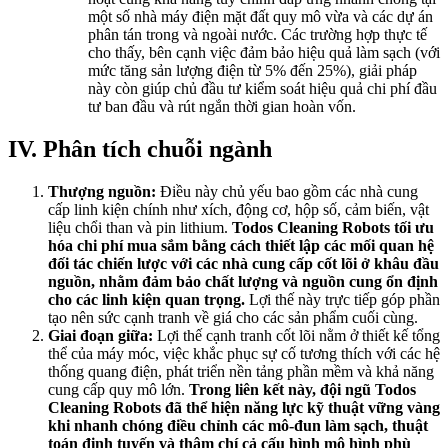
một số nhà máy điện mặt đất quy mô vừa và các dự án
phân tán trong và ngoài nước. Các trường hợp thực tế
cho thấy, bên cạnh việc đảm bảo hiệu quả làm sạch (với
mức tăng sản lượng điện từ 5% đến 25%), giải pháp
này còn giúp chủ đầu tư kiểm soát hiệu quả chi phí đầu
tư ban đầu và rút ngắn thời gian hoàn vốn.
IV. Phân tích chuỗi ngành
Thượng nguồn:
Điều này chủ yếu bao gồm các nhà cung
cấp linh kiện chính như xích, động cơ, hộp số, cảm biến, vật
liệu chổi than và pin lithium.
Todos Cleaning Robots tối ưu
hóa chi phí mua sắm bằng cách thiết lập các mối quan hệ
đối tác chiến lược với các nhà cung cấp cốt lõi ở khâu đầu
nguồn, nhằm đảm bảo chất lượng và nguồn cung ổn định
cho các linh kiện quan trọng.
Lợi thế này trực tiếp góp phần
tạo nên sức cạnh tranh về giá cho các sản phẩm cuối cùng.
Giai đoạn giữa:
Lợi thế cạnh tranh cốt lõi nằm ở thiết kế tổng
thể của máy móc, việc khắc phục sự cố tương thích với các hệ
thống quang điện, phát triển nền tảng phần mềm và khả năng
cung cấp quy mô lớn.
Trong liên kết này, đội ngũ Todos
Cleaning Robots đã thể hiện năng lực kỹ thuật vững vàng
khi nhanh chóng điều chỉnh các mô-đun làm sạch, thuật
toán định tuyến và thậm chí cả cấu hình mô hình phù