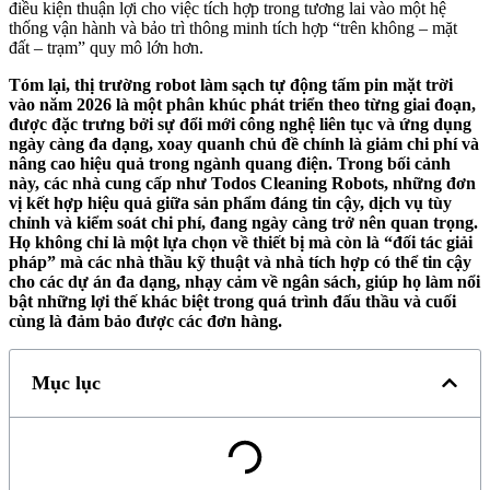
điều kiện thuận lợi cho việc tích hợp trong tương lai vào một hệ
thống vận hành và bảo trì thông minh tích hợp “trên không – mặt
đất – trạm” quy mô lớn hơn.
Tóm lại, thị trường robot làm sạch tự động tấm pin mặt trời
vào năm 2026 là một phân khúc phát triển theo từng giai đoạn,
được đặc trưng bởi sự đổi mới công nghệ liên tục và ứng dụng
ngày càng đa dạng, xoay quanh chủ đề chính là giảm chi phí và
nâng cao hiệu quả trong ngành quang điện. Trong bối cảnh
này, các nhà cung cấp như Todos Cleaning Robots, những đơn
vị kết hợp hiệu quả giữa sản phẩm đáng tin cậy, dịch vụ tùy
chỉnh và kiểm soát chi phí, đang ngày càng trở nên quan trọng.
Họ không chỉ là một lựa chọn về thiết bị mà còn là “đối tác giải
pháp” mà các nhà thầu kỹ thuật và nhà tích hợp có thể tin cậy
cho các dự án đa dạng, nhạy cảm về ngân sách, giúp họ làm nổi
bật những lợi thế khác biệt trong quá trình đấu thầu và cuối
cùng là đảm bảo được các đơn hàng.
Mục lục