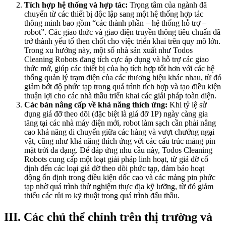
Tích hợp hệ thống và hợp tác:
Trọng tâm của ngành đã
chuyển từ các thiết bị độc lập sang một hệ thống hợp tác
thông minh bao gồm “các thành phần – hệ thống hỗ trợ –
robot”. Các giao thức và giao diện truyền thông tiêu chuẩn đã
trở thành yếu tố then chốt cho việc triển khai trên quy mô lớn.
Trong xu hướng này, một số nhà sản xuất như Todos
Cleaning Robots đang tích cực áp dụng và hỗ trợ các giao
thức mở, giúp các thiết bị của họ tích hợp tốt hơn với các hệ
thống quản lý trạm điện của các thương hiệu khác nhau, từ đó
giảm bớt độ phức tạp trong quá trình tích hợp và tạo điều kiện
thuận lợi cho các nhà thầu triển khai các giải pháp toàn diện.
Các bản nâng cấp về khả năng thích ứng:
Khi tỷ lệ sử
dụng giá đỡ theo dõi (đặc biệt là giá đỡ 1P) ngày càng gia
tăng tại các nhà máy điện mới, robot làm sạch cần phải nâng
cao khả năng di chuyển giữa các hàng và vượt chướng ngại
vật, cũng như khả năng thích ứng với các cấu trúc mảng pin
mặt trời đa dạng. Để đáp ứng nhu cầu này, Todos Cleaning
Robots cung cấp một loạt giải pháp linh hoạt, từ giá đỡ cố
định đến các loại giá đỡ theo dõi phức tạp, đảm bảo hoạt
động ổn định trong điều kiện dốc cao và các mảng pin phức
tạp nhờ quá trình thử nghiệm thực địa kỹ lưỡng, từ đó giảm
thiểu các rủi ro kỹ thuật trong quá trình đấu thầu.
III. Các chủ thể chính trên thị trường và