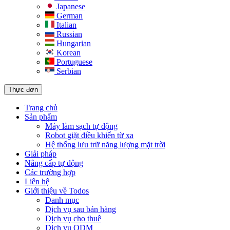
Japanese
German
Italian
Russian
Hungarian
Korean
Portuguese
Serbian
Thực đơn
Trang chủ
Sản phẩm
Máy làm sạch tự động
Robot giặt điều khiển từ xa
Hệ thống lưu trữ năng lượng mặt trời
Giải pháp​
Nâng cấp tự động
Các trường hợp
Liên hệ
Giới thiệu về Todos
Danh mục
Dịch vụ sau bán hàng
Dịch vụ cho thuê
Dịch vụ ODM