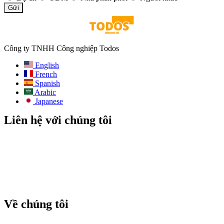
Gửi
Công ty TNHH Công nghiệp Todos
English
French
Spanish
Arabic
Japanese
Liên hệ với chúng tôi
E-mail:
info@todos-china.com
Sau bán hàng:
support@todos-china.com
WhatsApp & Điện thoại
+86 177 2261 8207
+86 158 1553 0635
Địa chỉ: Tầng 6, Tòa nhà Công viên Bao'an TalEnt, Số #142
Đường Liyuan, Quận Bao'an, Thành phố Thâm Quyến, Tỉnh
Quảng Đông, Trung Quốc
Về chúng tôi
Blog
Danh mục