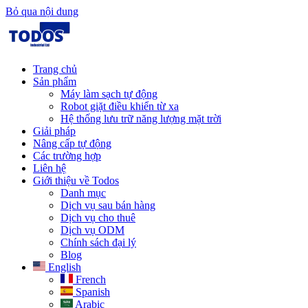
Bỏ qua nội dung
Trang chủ
Sản phẩm
Máy làm sạch tự động
Robot giặt điều khiển từ xa
Hệ thống lưu trữ năng lượng mặt trời
Giải pháp​
Nâng cấp tự động
Các trường hợp
Liên hệ
Giới thiệu về Todos
Danh mục
Dịch vụ sau bán hàng
Dịch vụ cho thuê
Dịch vụ ODM
Chính sách đại lý
Blog
English
French
Spanish
Arabic