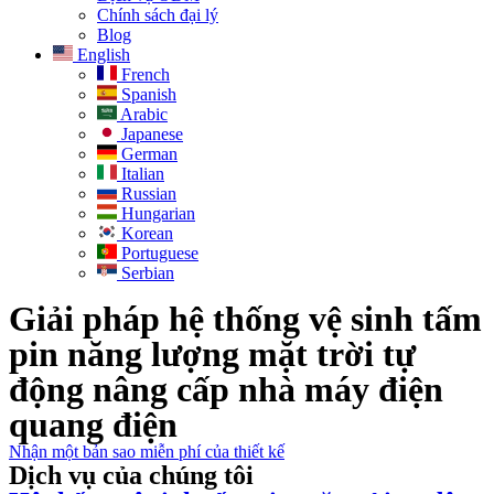
Chính sách đại lý
Blog
English
French
Spanish
Arabic
Japanese
German
Italian
Russian
Hungarian
Korean
Portuguese
Serbian
Giải pháp hệ thống vệ sinh tấm
pin năng lượng mặt trời tự
động nâng cấp nhà máy điện
quang điện
Nhận một bản sao miễn phí của thiết kế
Dịch vụ của chúng tôi