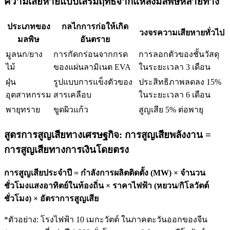
ความเสียหายแบบเสริมฤทธิ์จากแหล่งมลพิษหลายทาง
ประเภทของ
กลไกการก่อให้เกิด
วงจรความเสียหายทั่วไป
มลพิษ
อันตราย
มูลนก/ยาง
การกัดกร่อนจากกรด
การลอกตัวของชั้นวัสดุ
ไม้
ของแผ่นลามิเนต EVA
ในระยะเวลา 3 เดือน
ฝุ่น
รูปแบบการแข็งตัวของ
ประสิทธิภาพลดลง 15%
อุตสาหกรรม
สารเคลือบ
ในระยะเวลา 6 เดือน
พายุทราย
ขูดผิวแก้ว
สูญเสีย 5% ต่อพายุ
สูตรการสูญเสียทางเศรษฐกิจ: การสูญเสียพลังงาน =
การสูญเสียทางการเงินโดยตรง
การสูญเสียประจำปี = กำลังการผลิตติดตั้ง (MW) × จำนวน
ชั่วโมงแสงอาทิตย์ในท้องถิ่น × ราคาไฟฟ้า (หยวน/กิโลวัตต์
ชั่วโมง) × อัตราการสูญเสีย
*ตัวอย่าง: โรงไฟฟ้า 10 เมกะวัตต์ ในภาคตะวันออกของจีน