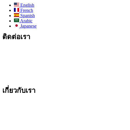
English
French
Spanish
Arabic
Japanese
ติดต่อเรา
อีเมล:
info@todos-china.com
หลังการขาย:
support@todos-china.com
WhatsApp และโทรศัพท์
+86 177 2261 8207
+86 158 1553 0635
ที่อยู่: ชั้น 6 อาคาร Bao'an TalEnt Park Bld, No.#142 ถนน Liyuan
เขต Bao'an เมืองเซินเจิ้น มณฑลกวางตุ้ง ประเทศจีน
เกี่ยวกับเรา
บล็อก
แคตตาล็อก
บริการหลังการขาย
บริการให้เช่า
บริการ ODM