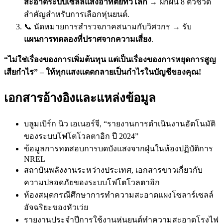
สะอาดระบบเซลล์แสงอาทิตย์ทั่วโลก
→ ฝึกฝน 8 ตัวชี้วัด
สำคัญสำหรับการเลือกหุ่นยนต์.
📞 นัดหมายการสำรวจภาคสนามกับวิศวกร → รับ
แผนการทดลองที่ปราศจากความเสี่ยง
.
“ไม่ใช่เรื่องของการเพิ่มต้นทุน แต่เป็นเรื่องของการหยุดการสูญ
เสียกำไร” – ให้ทุกแสงแดดกลายเป็นกำไรในบัญชีของคุณ!
เอกสารอ้างอิงและแหล่งข้อมูล
บลูมเบิร์ก นิว เอเนอร์จี, “รายงานการดำเนินงานอัตโนมัติ
ของระบบโฟโตโวลตาอิก ปี 2024”
ข้อมูลการทดสอบการบดบังแสงจากฝุ่นในห้องปฏิบัติการ
NREL
สถาบันพลังงานระหว่างประเทศ, เอกสารขาวเกี่ยวกับ
ความปลอดภัยของระบบโฟโตโวลตาอิก
ห้องสมุดกรณีศึกษาการทำความสะอาดแผงโซลาร์เซลล์
อัจฉริยะของหัวเว่ย
รายงานประจำปีการใช้งานหุ่นยนต์ทำความสะอาดโรงไฟ