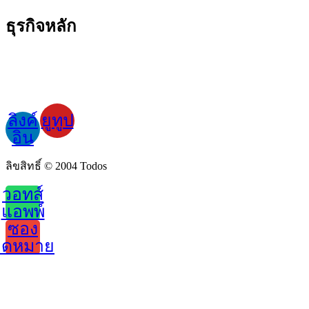
นโยบายตัวแทน
ธุรกิจหลัก
การจัดเก็บพลังงานแสงอาทิตย์เชิงพาณิชย์
หุ่นยนต์ทำความสะอาดแผงโซลาร์เซลล์อัตโนมัติ
การออกแบบโซลูชันการทำความสะอาดอัตโนมัติ
อัพเกรดโรงไฟฟ้าระบบทำความสะอาดอัตโนมัติเต็มรูปแบบ
ลิงค์
ยูทูป
อิน
ลิขสิทธิ์ © 2004 Todos
วอทส์
แอพพ์
ซอง
จดหมาย