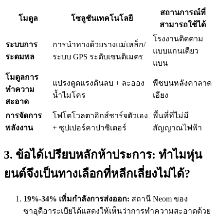
สถานการณ์ที่
โมดูล
โซลูชันเทคโนโลยี
สามารถใช้ได้
โรงงานติดตาม
ระบบการ
การนำทางด้วยรางแม่เหล็ก/
แบบแกนเดียว
ระดมพล
ระบบ GPS ระดับเซนติเมตร
แบน
โมดูลการ
แปรงดูดแรงดันลบ + ละออง
พืชบนหลังคาลาด
ทำความ
น้ำไมโคร
เอียง
สะอาด
การจัดการ
โฟโตโวลตาอิกส์ชาร์จตัวเอง
พื้นที่ที่ไม่มี
พลังงาน
+ ซุปเปอร์คาปาซิเตอร์
สัญญาณไฟฟ้า
3. ข้อได้เปรียบหลักห้าประการ: ทำไมหุ่น
ยนต์จึงเป็นทางเลือกที่หลีกเลี่ยงไม่ได้?
19%-34% เพิ่มกำลังการส่งออก:
สถานี Neom ของ
ซาอุดีอาระเบียได้แสดงให้เห็นว่าการทำความสะอาดด้วย