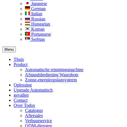
Japanese
German
Italian
Russian
Hungarian
Korean
Portuguese
Serbian
Menu
Thuis
Product
Automatische reinigingsmachine
Afstandsbediening Wasrobots
Zonne-energieopslagsysteem
Oplossing​
Upgrade Automatisch
gevallen
Contact
Over Todos
Catalogus
Aftersales
Verhuurservice
ODM-diensten