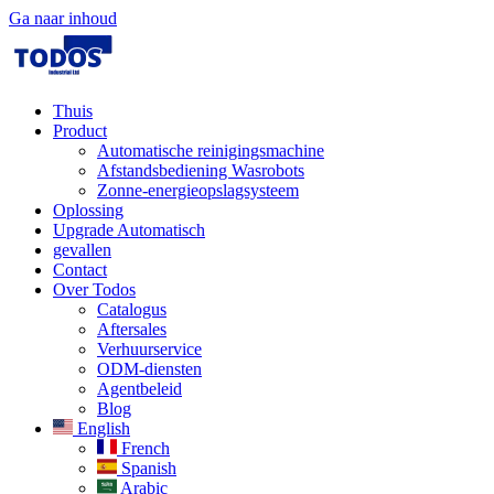
Ga naar inhoud
Thuis
Product
Automatische reinigingsmachine
Afstandsbediening Wasrobots
Zonne-energieopslagsysteem
Oplossing​
Upgrade Automatisch
gevallen
Contact
Over Todos
Catalogus
Aftersales
Verhuurservice
ODM-diensten
Agentbeleid
Blog
English
French
Spanish
Arabic