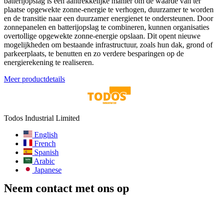
batterijopslag is een aantrekkelijke manier om de waarde van ter
plaatse opgewekte zonne-energie te verhogen, duurzamer te worden
en de transitie naar een duurzamer energienet te ondersteunen. Door
zonnepanelen en batterijopslag te combineren, kunnen organisaties
overtollige opgewekte zonne-energie opslaan. Dit opent nieuwe
mogelijkheden om bestaande infrastructuur, zoals hun dak, grond of
parkeerplaats, te benutten en zo verdere besparingen op de
energierekening te realiseren.
Meer productdetails
Todos Industrial Limited
English
French
Spanish
Arabic
Japanese
Neem contact met ons op
E-mailadres:
info@todos-china.com
Aftersales:
support@todos-china.com
WhatsApp & Telefoon