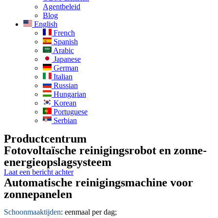
Agentbeleid
Blog
English
French
Spanish
Arabic
Japanese
German
Italian
Russian
Hungarian
Korean
Portuguese
Serbian
Productcentrum
Fotovoltaïsche reinigingsrobot en zonne-
energieopslagsysteem
Laat een bericht achter
Automatische reinigingsmachine voor
zonnepanelen
Schoonmaaktijden
: eenmaal per dag;