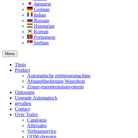
Japanese
German
Italian
Russian
Hungarian
Korean
Portuguese
Serbian
Menu
Thuis
Product
Automatische reinigingsmachine
Afstandsbediening Wasrobots
Zonne-energieopslagsysteem
Oplossing​
Upgrade Automatisch
gevallen
Contact
Over Todos
Catalogus
Aftersales
Verhuurservice
ODM-diensten