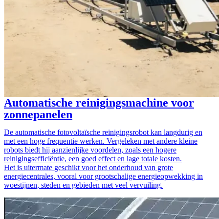
Automatische reinigingsmachine voor
zonnepanelen
De automatische fotovoltaïsche reinigingsrobot kan langdurig en
met een hoge frequentie werken. Vergeleken met andere kleine
robots biedt hij aanzienlijke voordelen, zoals een hogere
reinigingsefficiëntie, een goed effect en lage totale kosten.
Het is uitermate geschikt voor het onderhoud van grote
energiecentrales, vooral voor grootschalige energieopwekking in
woestijnen, steden en gebieden met veel vervuiling.