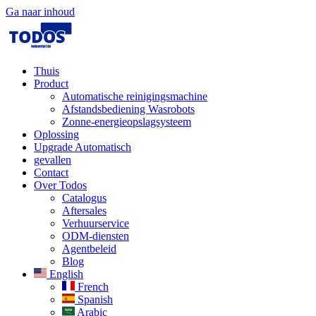
Ga naar inhoud
Thuis
Product
Automatische reinigingsmachine
Afstandsbediening Wasrobots
Zonne-energieopslagsysteem
Oplossing​
Upgrade Automatisch
gevallen
Contact
Over Todos
Catalogus
Aftersales
Verhuurservice
ODM-diensten
Agentbeleid
Blog
English
French
Spanish
Arabic