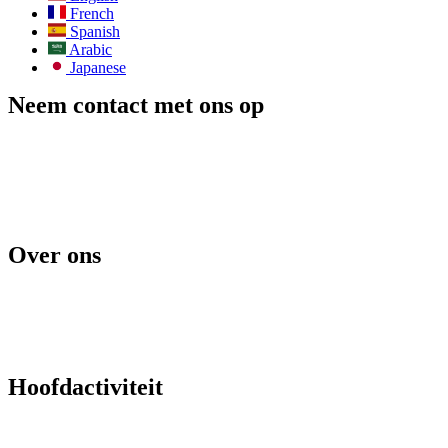
French
Spanish
Arabic
Japanese
Neem contact met ons op
E-mailadres:
info@todos-china.com
Aftersales:
support@todos-china.com
WhatsApp & Telefoon
+86 177 2261 8207
+86 158 1553 0635
Adres: 6F, Bao'an TalEnt Park Bld, No.#142 Liyuan Road, Bao'an
District, Shenzhen City, provincie Guangdong, China
Over ons
Blog
Catalogus
Aftersales-service
Verhuurdiensten
ODM-diensten
Agentenbeleid
Hoofdactiviteit
Commerciële opslag van zonne-energie
Automatische reinigingsrobots voor zonnepanelen
Ontwerp van geautomatiseerde reinigingsoplossingen