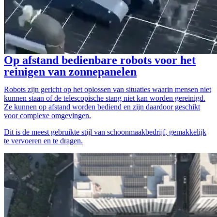
Op afstand bedienbare robots voor het
reinigen van zonnepanelen
Robots zijn gericht op het oplossen van situaties waarin mensen niet
kunnen staan of de telescopische stang niet kan worden gereinigd.
Ze kunnen op afstand worden bediend en zijn daardoor geschikt
voor complexe omgevingen.
Dit is de meest gebruikte stijl van schoonmaakbedrijf, gemakkelijk
te vervoeren en te dragen.