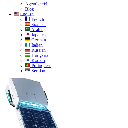
Agentbeleid
Blog
English
French
Spanish
Arabic
Japanese
German
Italian
Russian
Hungarian
Korean
Portuguese
Serbian