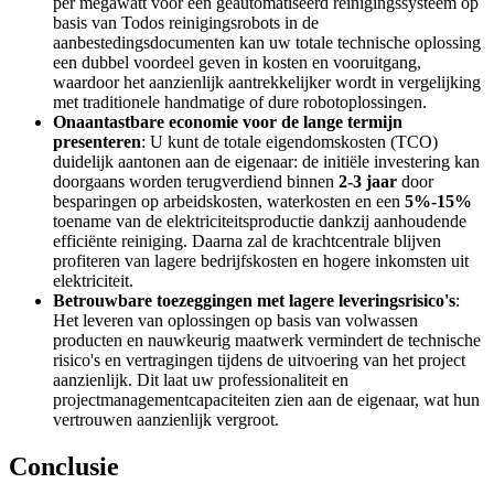
per megawatt voor een geautomatiseerd reinigingssysteem op
basis van Todos reinigingsrobots in de
aanbestedingsdocumenten kan uw totale technische oplossing
een dubbel voordeel geven in kosten en vooruitgang,
waardoor het aanzienlijk aantrekkelijker wordt in vergelijking
met traditionele handmatige of dure robotoplossingen.
Onaantastbare economie voor de lange termijn
presenteren
: U kunt de totale eigendomskosten (TCO)
duidelijk aantonen aan de eigenaar: de initiële investering kan
doorgaans worden terugverdiend binnen
2-3 jaar
door
besparingen op arbeidskosten, waterkosten en een
5%-15%
toename van de elektriciteitsproductie dankzij aanhoudende
efficiënte reiniging. Daarna zal de krachtcentrale blijven
profiteren van lagere bedrijfskosten en hogere inkomsten uit
elektriciteit.
Betrouwbare toezeggingen met lagere leveringsrisico's
:
Het leveren van oplossingen op basis van volwassen
producten en nauwkeurig maatwerk vermindert de technische
risico's en vertragingen tijdens de uitvoering van het project
aanzienlijk. Dit laat uw professionaliteit en
projectmanagementcapaciteiten zien aan de eigenaar, wat hun
vertrouwen aanzienlijk vergroot.
Conclusie