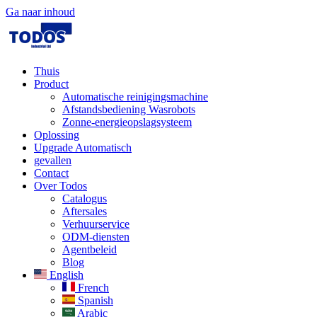
Ga naar inhoud
Thuis
Product
Automatische reinigingsmachine
Afstandsbediening Wasrobots
Zonne-energieopslagsysteem
Oplossing​
Upgrade Automatisch
gevallen
Contact
Over Todos
Catalogus
Aftersales
Verhuurservice
ODM-diensten
Agentbeleid
Blog
English
French
Spanish
Arabic