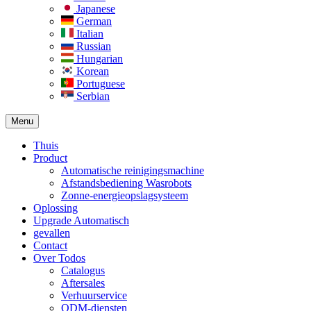
Japanese
German
Italian
Russian
Hungarian
Korean
Portuguese
Serbian
Menu
Thuis
Product
Automatische reinigingsmachine
Afstandsbediening Wasrobots
Zonne-energieopslagsysteem
Oplossing​
Upgrade Automatisch
gevallen
Contact
Over Todos
Catalogus
Aftersales
Verhuurservice
ODM-diensten