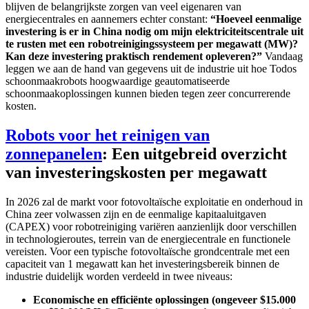
blijven de belangrijkste zorgen van veel eigenaren van
energiecentrales en aannemers echter constant:
“Hoeveel eenmalige
investering is er in China nodig om mijn elektriciteitscentrale uit
te rusten met een robotreinigingssysteem per megawatt (MW)?
Kan deze investering praktisch rendement opleveren?”
Vandaag
leggen we aan de hand van gegevens uit de industrie uit hoe Todos
schoonmaakrobots hoogwaardige geautomatiseerde
schoonmaakoplossingen kunnen bieden tegen zeer concurrerende
kosten.
Robots voor het reinigen van
zonnepanelen
: Een uitgebreid overzicht
van investeringskosten per megawatt
In 2026 zal de markt voor fotovoltaïsche exploitatie en onderhoud in
China zeer volwassen zijn en de eenmalige kapitaaluitgaven
(CAPEX) voor robotreiniging variëren aanzienlijk door verschillen
in technologieroutes, terrein van de energiecentrale en functionele
vereisten. Voor een typische fotovoltaïsche grondcentrale met een
capaciteit van 1 megawatt kan het investeringsbereik binnen de
industrie duidelijk worden verdeeld in twee niveaus:
Economische en efficiënte oplossingen (ongeveer $15.000