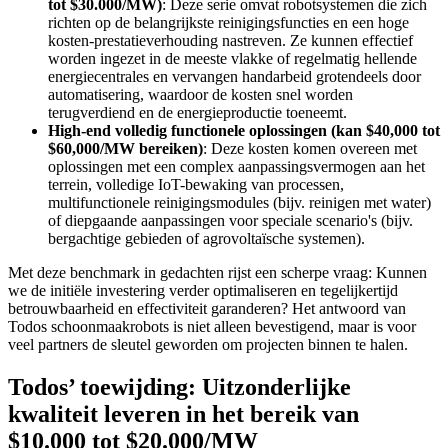
tot $30.000/MW)
: Deze serie omvat robotsystemen die zich
richten op de belangrijkste reinigingsfuncties en een hoge
kosten-prestatieverhouding nastreven. Ze kunnen effectief
worden ingezet in de meeste vlakke of regelmatig hellende
energiecentrales en vervangen handarbeid grotendeels door
automatisering, waardoor de kosten snel worden
terugverdiend en de energieproductie toeneemt.
High-end volledig functionele oplossingen (kan $40,000 tot
$60,000/MW bereiken)
: Deze kosten komen overeen met
oplossingen met een complex aanpassingsvermogen aan het
terrein, volledige IoT-bewaking van processen,
multifunctionele reinigingsmodules (bijv. reinigen met water)
of diepgaande aanpassingen voor speciale scenario's (bijv.
bergachtige gebieden of agrovoltaïsche systemen).
Met deze benchmark in gedachten rijst een scherpe vraag: Kunnen
we de initiële investering verder optimaliseren en tegelijkertijd
betrouwbaarheid en effectiviteit garanderen? Het antwoord van
Todos schoonmaakrobots is niet alleen bevestigend, maar is voor
veel partners de sleutel geworden om projecten binnen te halen.
Todos’ toewijding: Uitzonderlijke
kwaliteit leveren in het bereik van
$10.000 tot $20.000/MW