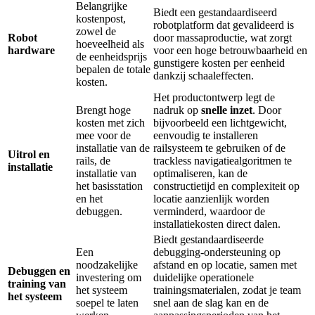
Belangrijke
Biedt een gestandaardiseerd
kostenpost,
robotplatform dat gevalideerd is
zowel de
Robot
door massaproductie, wat zorgt
hoeveelheid als
hardware
voor een hoge betrouwbaarheid en
de eenheidsprijs
gunstigere kosten per eenheid
bepalen de totale
dankzij schaaleffecten.
kosten.
Het productontwerp legt de
Brengt hoge
nadruk op
snelle inzet
. Door
kosten met zich
bijvoorbeeld een lichtgewicht,
mee voor de
eenvoudig te installeren
installatie van de
railsysteem te gebruiken of de
Uitrol en
rails, de
trackless navigatiealgoritmen te
installatie
installatie van
optimaliseren, kan de
het basisstation
constructietijd en complexiteit op
en het
locatie aanzienlijk worden
debuggen.
verminderd, waardoor de
installatiekosten direct dalen.
Biedt gestandaardiseerde
Een
debugging-ondersteuning op
noodzakelijke
afstand en op locatie, samen met
Debuggen en
investering om
duidelijke operationele
training van
het systeem
trainingsmaterialen, zodat je team
het systeem
soepel te laten
snel aan de slag kan en de