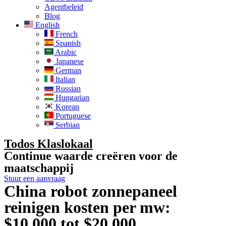
Agentbeleid
Blog
English
French
Spanish
Arabic
Japanese
German
Italian
Russian
Hungarian
Korean
Portuguese
Serbian
Todos Klaslokaal
Continue waarde creëren voor de
maatschappij
Stuur een aanvraag
China robot zonnepaneel
reinigen kosten per mw:
$10,000 tot $20,000