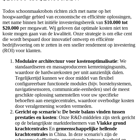
Todos schoonmaakrobots richten zich met name op het
hoogwaardige gebied van economische en efficiënte oplossingen,
met name binnen het initiële investeringsbereik van
$10.000 tot
$20.000
per megawatt. Wij geloven dat optimale kosten niet ten
koste mogen gaan van de kwaliteit. Onze strategie is om elke cent
die wordt bespaard door innovatief ontwerp en efficiënte
bedrijfsvoering om te zetten in een sneller rendement op investering
(ROI) voor klanten.
Modulaire architectuur voor kostenoptimalisatie
: We
standaardiseren en massaproduceren kernreinigingsunits,
waardoor de hardwarekosten per unit aanzienlijk dalen.
Tegelijkertijd kunnen we door middel van flexibel
configureerbare functionele modules (bijv. borstelsystemen,
navigatiesensoren, communicatie-eenheden) snel de meest
geschikte oplossing samenstellen voor uw specifieke
behoeften aan energiecentrales, waardoor overbodige kosten
door veralgemening worden vermeden.
Gericht op scenario's: De beste balans vinden tussen
prestaties en kosten
: Onze R&D-middelen zijn sterk gericht
op de belangrijkste marktdeelnemers van
Vlakke grond
krachtcentrales
En
gemeenschappelijke hellende
krachtcentrales
in China. In deze scenario's zijn de
schoonmaakefficiëntie, operationele betrouwbaarheid en