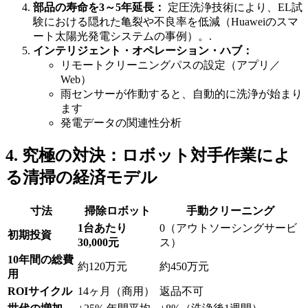
部品の寿命を3～5年延長：
定圧洗浄技術により、EL試
験における隠れた亀裂や不良率を低減（Huaweiのスマ
ート太陽光発電システムの事例）。.
インテリジェント・オペレーション・ハブ：
リモートクリーニングパスの設定（アプリ／
Web）
雨センサーが作動すると、自動的に洗浄が始まり
ます
発電データの関連性分析
4. 究極の対決：ロボット対手作業によ
る清掃の経済モデル
寸法
掃除ロボット
手動クリーニング
1台あたり
0（アウトソーシングサービ
初期投資
30,000元
ス）
10年間の総費
約120万元
約450万元
用
ROIサイクル
14ヶ月（商用）
返品不可