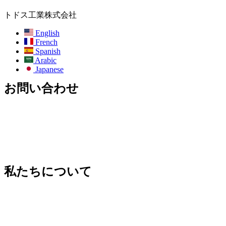
トドス工業株式会社
English
French
Spanish
Arabic
Japanese
お問い合わせ
メールアドレス:
info@todos-china.com
アフターサービス:
support@todos-china.com
WhatsAppと電話
+86 177 2261 8207
+86 158 1553 0635
住所:中国広東省深セン市宝安区梨園路#142号宝安タレント
パークビル6階
私たちについて
ブログ
カタログ
アフターサービス
レンタルサービス
ODMサービス