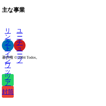
エージェントポリシー
主な事業
商業用太陽エネルギー貯蔵
自動太陽光パネル清掃ロボット
自動洗浄ソリューションの設計
リ
ユ
発電所の完全自動洗浄システムのアップグレード
ン
ー
ク
チ
ト
ュ
イ
ー
著作権 © 2004 Todos。
ン
ブ
ワ
ッ
ツ
ア
ッ
封筒
プ