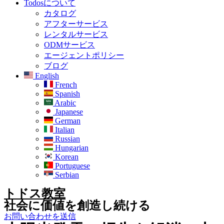
Todosについて
カタログ
アフターサービス
レンタルサービス
ODMサービス
エージェントポリシー
ブログ
English
French
Spanish
Arabic
Japanese
German
Italian
Russian
Hungarian
Korean
Portuguese
Serbian
トドス教室
社会に価値を創造し続ける
お問い合わせを送信