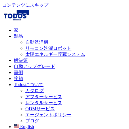
コンテンツにスキップ
家
製品
自動洗浄機
リモコン洗濯ロボット
太陽エネルギー貯蔵システム
解決策​
自動アップグレード
事例
接触
Todosについて
カタログ
アフターサービス
レンタルサービス
ODMサービス
エージェントポリシー
ブログ
English