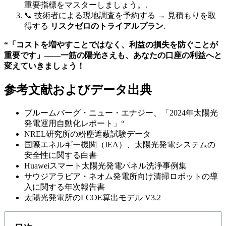
重要指標をマスターしましょう。.
📞 技術者による現地調査を予約する → 見積もりを取
得する
リスクゼロのトライアルプラン
.
“「コストを増やすことではなく、利益の損失を防ぐことが
重要です」――一筋の陽光さえも、あなたの口座の利益へと
変えていきましょう！
参考文献およびデータ出典
ブルームバーグ・ニュー・エナジー、「2024年太陽光
発電運用自動化レポート」“
NREL研究所の粉塵遮蔽試験データ
国際エネルギー機関（IEA）、太陽光発電システムの
安全性に関する白書
Huaweiスマート太陽光発電パネル洗浄事例集
サウジアラビア・ネオム発電所向け清掃ロボットの導
入に関する年次報告書
太陽光発電所のLCOE算出モデル V3.2