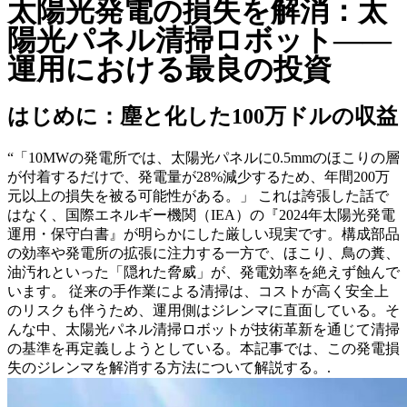
太陽光発電の損失を解消：太
陽光パネル清掃ロボット――
運用における最良の投資
はじめに：塵と化した100万ドルの収益
“「10MWの発電所では、太陽光パネルに0.5mmのほこりの層
が付着するだけで、発電量が28%減少するため、年間200万
元以上の損失を被る可能性がある。」 これは誇張した話で
はなく、国際エネルギー機関（IEA）の『2024年太陽光発電
運用・保守白書』が明らかにした厳しい現実です。構成部品
の効率や発電所の拡張に注力する一方で、ほこり、鳥の糞、
油汚れといった「隠れた脅威」が、発電効率を絶えず蝕んで
います。 従来の手作業による清掃は、コストが高く安全上
のリスクも伴うため、運用側はジレンマに直面している。そ
んな中、太陽光パネル清掃ロボットが技術革新を通じて清掃
の基準を再定義しようとしている。本記事では、この発電損
失のジレンマを解消する方法について解説する。.