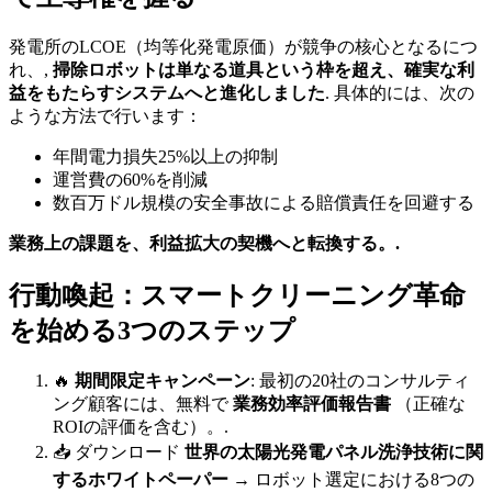
発電所のLCOE（均等化発電原価）が競争の核心となるにつ
れ、,
掃除ロボットは単なる道具という枠を超え、確実な利
益をもたらすシステムへと進化しました
. 具体的には、次の
ような方法で行います：
年間電力損失25%以上の抑制
運営費の60%を削減
数百万ドル規模の安全事故による賠償責任を回避する
業務上の課題を、利益拡大の契機へと転換する。.
行動喚起：スマートクリーニング革命
を始める3つのステップ
🔥
期間限定キャンペーン
: 最初の20社のコンサルティ
ング顧客には、無料で
業務効率評価報告書
（正確な
ROIの評価を含む）。.
📥 ダウンロード
世界の太陽光発電パネル洗浄技術に関
するホワイトペーパー
→ ロボット選定における8つの