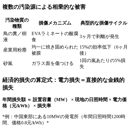
複数の汚染源による相乗的な被害
汚染物質の
損傷メカニズム
典型的な損傷サイクル
種類
鳥の糞／樹
EVAラミネートの酸腐
3ヶ月で剥離が発生
液
食
均一に焼き固められた
15%の効率低下（6ヶ月
産業用粉塵
被膜
後）
1回の嵐あたりの5%損
砂嵐
ガラス面を傷つける
失
経済的損失の算定式：電力損失＝直接的な金銭的
損失
年間損失額 ＝ 設置容量（MW） × 現地の日照時間 × 電力価
格（元/kWh） × 損失率
*例：中国東部にある10MWの発電所（年間日照時間1200時
間、価格0.8元/kWh）*