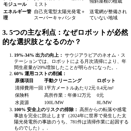
傾斜屋根の植栽
モジュール
ミスト
エネルギー管
自己充電型太陽光発電＋
送電網が整備され
理
スーパーキャパシタ
ていない地域
3. 5つの主な利点：なぜロボットが必然
的な選択肢となるのか？
19%-34% 出力の向上：
サウジアラビアのネオム・ス
テーションでは、ロボットによる月次清掃により、年
間生産量が29%増加したことが明らかになった。.
60% 運用コストの削減：
原価項目
手動クリーニング
ロボット
清掃費用一回
1平方メートルあたり2元
0.4元/m²
保険料
高所作業：年俸12万元
0元
水資源
100L/MW
8L/MW
100% 安全上のリスクの排除：
高所からの転落や感電
事故を完全に防止します（2024年に世界で発生した太
陽光発電所の事故のうち、781件は清掃作業に起因する
ものでした）。.