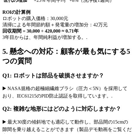
世代の増加
+25% 年間平均
+8%（洗浄後1週間）
ROIの計算例
ロボットの購入価格：30,000元
清掃による年間節約額＋発電量の増加分：42万元
回収期間 = 30,000 ÷ 420,000 ≈ 0.71年
3年目からは、年間純利益が増加する。.
5. 懸念への対応：顧客が最も気にする5
つの質問
Q1: ロボットは部品を破損させますか？
▶️ NASA規格の超極細繊維ブラシ（圧力＜5N）を採用して
おり、IEC61215のPID防止認証を取得しています。.
Q2: 複雑な地形にはどのように対応しますか？
▶️ 最大30度の傾斜地でも適応して動作し、部品間の15cmの
隙間を乗り越えることができます（製品デモ動画をご覧くだ