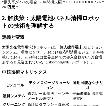
*損失率が25%の場合 → 年間損失額 = 10 × 1200 × 0.8 × 25% =
240万元
.*
2. 解決策：太陽電池パネル清掃ロボッ
トの技術を理解する
定義と変遷
太陽光発電専用洗浄ロボットは、
無人操作端末
AIビジョン
システム、環境センサー、および適応型清掃モジュールを搭
載しており、2024年には世界全体での導入台数が671万台増
加すると見込まれている（BloombergNEFレポート）。.
中核技術マトリックス
テクノロジーソリューシ
適用可能なシナリ
モジュール
ョン
オ
磁気レール航法／センチ
平面型単軸追尾式
動員システム
メートル級GPS
発電所
クリーニング
負圧吸引ブラシ＋微細水