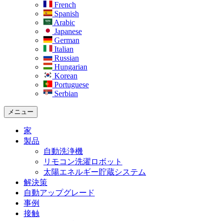
French
Spanish
Arabic
Japanese
German
Italian
Russian
Hungarian
Korean
Portuguese
Serbian
メニュー
家
製品
自動洗浄機
リモコン洗濯ロボット
太陽エネルギー貯蔵システム
解決策​
自動アップグレード
事例
接触