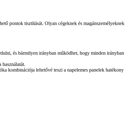
lérhető pontok tisztítását. Olyan cégeknek és magánszemélyeknek
 fordulni, és bármilyen irányban működhet, hogy minden irányban
 használatát.
 fúvóka kombinációja lehetővé teszi a napelemes panelek hatékony