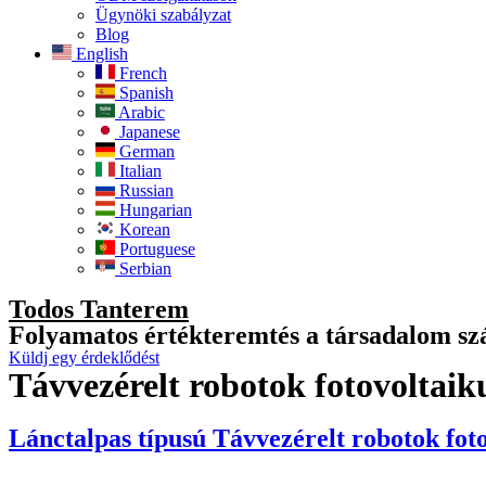
Ügynöki szabályzat
Blog
English
French
Spanish
Arabic
Japanese
German
Italian
Russian
Hungarian
Korean
Portuguese
Serbian
Todos Tanterem
Folyamatos értékteremtés a társadalom s
Küldj egy érdeklődést
Távvezérelt robotok fotovoltaik
Lánctalpas típusú Távvezérelt robotok fot