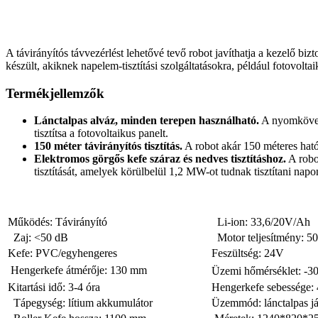
A távirányítós távvezérlést lehetővé tevő robot javíthatja a kezelő 
készült, akiknek napelem-tisztítási szolgáltatásokra, például fotovol
Termékjellemzők
Lánctalpas alváz, minden terepen használható.
A nyomkövető 
tisztítsa a fotovoltaikus panelt.
150 méter távirányítós tisztítás.
A robot akár 150 méteres hatót
Elektromos görgős kefe száraz és nedves tisztításhoz.
A robot
tisztítását, amelyek körülbelül 1,2 MW-ot tudnak tisztítani napo
Működés: Távirányító
Li-ion: 33,6/20V/Ah
Zaj: <50 dB
Motor teljesítmény: 
Kefe: PVC/egyhengeres
Feszültség: 24V
Hengerkefe átmérője: 130 mm
Üzemi hőmérséklet: -3
Kitartási idő: 3-4 óra
Hengerkefe sebessége: 
Tápegység: lítium akkumulátor
Üzemmód: lánctalpas já