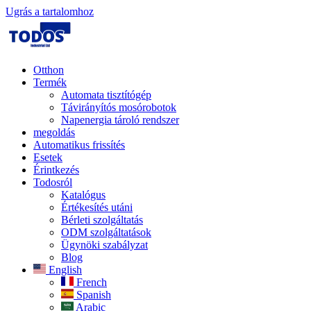
Ugrás a tartalomhoz
Otthon
Termék
Automata tisztítógép
Távirányítós mosórobotok
Napenergia tároló rendszer
megoldás
Automatikus frissítés
Esetek
Érintkezés
Todosról
Katalógus
Értékesítés utáni
Bérleti szolgáltatás
ODM szolgáltatások
Ügynöki szabályzat
Blog
English
French
Spanish
Arabic