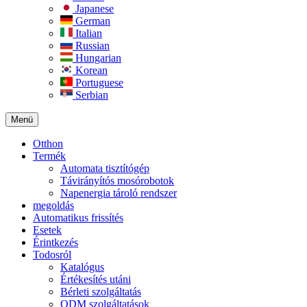
Japanese
German
Italian
Russian
Hungarian
Korean
Portuguese
Serbian
Menü
Otthon
Termék
Automata tisztítógép
Távirányítós mosórobotok
Napenergia tároló rendszer
megoldás
Automatikus frissítés
Esetek
Érintkezés
Todosról
Katalógus
Értékesítés utáni
Bérleti szolgáltatás
ODM szolgáltatások