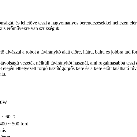
biztonságát, és lehetővé teszi a hagyományos berendezésekkel nehezen e
taikus erőművekre van szükségük.
alvázzal a robot a távirányító alatt előre, hátra, balra és jobbra tud
ávolságú vezeték nélküli távirányítót használ, ami rugalmasabbá teszi a
 elején elhelyezett forgó tisztítógörgős kefe és a kefe előtt található
nta.
500W
0 ~ 60 ℃
400 ~ 500 ford
rás