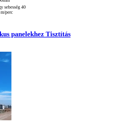
250mm
gy sebesség 40
 m/perc
kus panelekhez Tisztítás