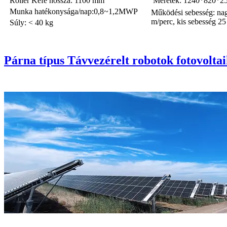
Roller Kefe hossza: 1100 mm
Méretek: 1240*820*
Munka hatékonysága/nap:0,8~1,2MWP
Működési sebesség: na
m/perc, kis sebesség 25
Súly: < 40 kg
Párna típus Távvezérelt robotok fotovoltai