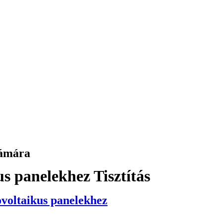
zámára
us panelekhez Tisztítás
ovoltaikus panelekhez