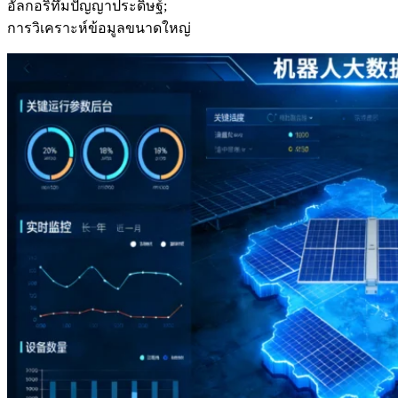
อัลกอริทึมปัญญาประดิษฐ์;
การวิเคราะห์ข้อมูลขนาดใหญ่