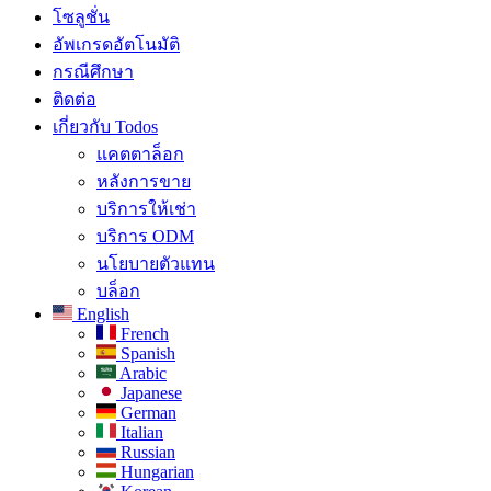
โซลูชั่น​
อัพเกรดอัตโนมัติ
กรณีศึกษา
ติดต่อ
เกี่ยวกับ Todos
แคตตาล็อก
หลังการขาย
บริการให้เช่า
บริการ ODM
นโยบายตัวแทน
บล็อก
English
French
Spanish
Arabic
Japanese
German
Italian
Russian
Hungarian