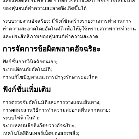
และแพลตฟอร์มคลาวด์ การตรวจสอบและการจัดการระยะไกล
ของหุ่นยนต์ทำความสะอาดจึงเกิดขึ้นได้
ระบบรายงานอัจฉริยะ: มีฟังก์ชั่นสร้างรายงานการทำงานการ
ทำความสะอาดโดยอัตโนมัติ เพื่อให้ผู้ใช้ทราบสภาพการทำงาน
และประสิทธิภาพของหุ่นยนต์ทำความสะอาด
การจัดการข้อผิดพลาดอัจฉริยะ
ฟังก์ชั่นการวินิจฉัยตนเอง;
ระบบเตือนภัยอัตโนมัติ;
การแก้ไขปัญหาและการบำรุงรักษาระยะไกล
ฟังก์ชั่นเพิ่มเติม
การตรวจจับอัตโนมัติและการวางแผนเส้นทาง;
การผสมผสานวิธีการทำความสะอาดที่หลากหลาย;
ระบบไฟฟ้าในตัว;
ระบบหลบหลีกสิ่งกีดขวางอัจฉริยะ;
เทคโนโลยีอินเทอร์เน็ตของสรรพสิ่ง;