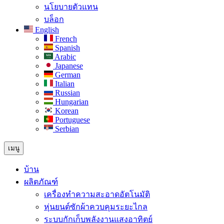
นโยบายตัวแทน
บล็อก
English
French
Spanish
Arabic
Japanese
German
Italian
Russian
Hungarian
Korean
Portuguese
Serbian
เมนู
บ้าน
ผลิตภัณฑ์
เครื่องทำความสะอาดอัตโนมัติ
หุ่นยนต์ซักผ้าควบคุมระยะไกล
ระบบกักเก็บพลังงานแสงอาทิตย์