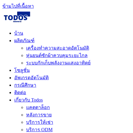
ข้ามไปที่เนื้อหา
บ้าน
ผลิตภัณฑ์
เครื่องทำความสะอาดอัตโนมัติ
หุ่นยนต์ซักผ้าควบคุมระยะไกล
ระบบกักเก็บพลังงานแสงอาทิตย์
โซลูชั่น​
อัพเกรดอัตโนมัติ
กรณีศึกษา
ติดต่อ
เกี่ยวกับ Todos
แคตตาล็อก
หลังการขาย
บริการให้เช่า
บริการ ODM