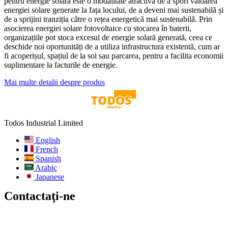
pentru energie solară este o modalitate atractivă de a spori valoarea
energiei solare generate la fața locului, de a deveni mai sustenabilă și
de a sprijini tranziția către o rețea energetică mai sustenabilă. Prin
asocierea energiei solare fotovoltaice cu stocarea în baterii,
organizațiile pot stoca excesul de energie solară generată, ceea ce
deschide noi oportunități de a utiliza infrastructura existentă, cum ar
fi acoperișul, spațiul de la sol sau parcarea, pentru a facilita economii
suplimentare la facturile de energie.
Mai multe detalii despre produs
Todos Industrial Limited
English
French
Spanish
Arabic
Japanese
Contactaţi-ne
E-mail:
info@todos-china.com
Post-vânzare:
support@todos-china.com
WhatsApp și telefon