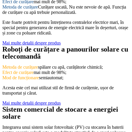
Efect de curățare
mai mult de 98%;
Metoda de curățare
Curățare uscată, Nu este nevoie de apă. Funcția
de curățare cu apă trebuie personalizată.
Este foarte potrivit pentru întreținerea centralelor electrice mari, în
special pentru generarea de energie electrică mare în deșerturi, orașe
și zone cu poluare ridicată.
Mai multe detalii despre produs
Roboți de curățare a panourilor solare cu
telecomandă
Metoda de curățare
spălare cu apă, curățătorie chimică;
Efect de curățare
mai mult de 98%;
Mod de funcționare
semiautomat;
Acesta este cel mai utilizat stil de firmă de curățenie, ușor de
transportat și cărat.
Mai multe detalii despre produs
Sistem comercial de stocare a energiei
solare
Integrarea unui sistem solar fotovoltaic (PV) cu stocarea în baterii