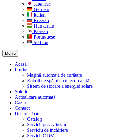
Japanese
German
Italian
Russian
Hungarian
Korean
Portuguese
Serbian
Meniu
Acasă
Produs
Mașină automată de curățare
Roboți de spălat cu telecomandă
Sistem de stocare a energiei solare
Soluție
Actualizare automată
Cazuri
Contact
Despre Toate
Catalog
Servicii post-vânzare
Serviciu de închiriere
Servicii ODM