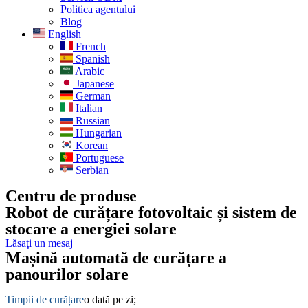
Politica agentului
Blog
English
French
Spanish
Arabic
Japanese
German
Italian
Russian
Hungarian
Korean
Portuguese
Serbian
Centru de produse
Robot de curățare fotovoltaic și sistem de
stocare a energiei solare
Lăsaţi un mesaj
Mașină automată de curățare a
panourilor solare
Timpii de curățare
o dată pe zi;