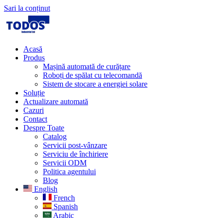
Sari la conținut
Acasă
Produs
Mașină automată de curățare
Roboți de spălat cu telecomandă
Sistem de stocare a energiei solare
Soluție
Actualizare automată
Cazuri
Contact
Despre Toate
Catalog
Servicii post-vânzare
Serviciu de închiriere
Servicii ODM
Politica agentului
Blog
English
French
Spanish
Arabic