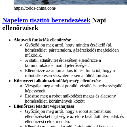
https://todos-china.com/
Napelem tisztító berendezések
Napi
ellenőrzések
Alapvető funkciók ellenőrzése
Győződjön meg arról, hogy minden érzékelő (pl.
hőmérséklet, páratartalom, gázérzékelő) megfelelően
működik.
A stabil adatátvitel érdekében ellenőrizze a
kommunikációs modul jelerősségét.
Ellenőrizze az automatikus töltési funkciót, hogy a
robot sikeresen visszatérhessen a töltőállomásra.
Környezeti alkalmazkodóképesség ellenőrzése
Vizsgálja meg a robot porálló, vízálló és nedvességálló
képességeit.
Erősítse meg a robot működését magas és alacsony
hőmérsékleti körülmények között.
Ellenőrzési feladat végrehajtása
Győződjön meg arról, hogy a robot automatikus
ellenőrzéseket hajt végre az előre beállított útvonalak és
ellenőrzési célok mentén.
Ellenőrizze, hogy a kezelő távirányítóval képes-e