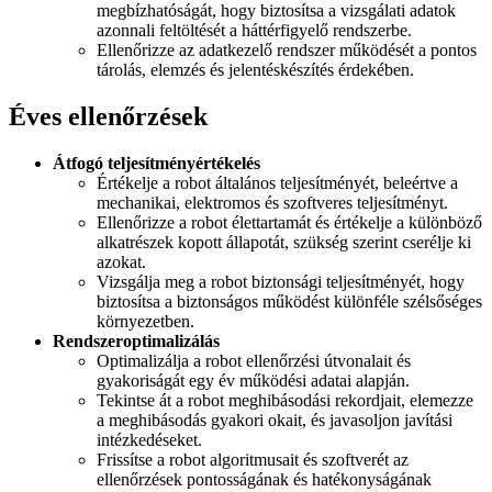
megbízhatóságát, hogy biztosítsa a vizsgálati adatok
azonnali feltöltését a háttérfigyelő rendszerbe.
Ellenőrizze az adatkezelő rendszer működését a pontos
tárolás, elemzés és jelentéskészítés érdekében.
Éves ellenőrzések
Átfogó teljesítményértékelés
Értékelje a robot általános teljesítményét, beleértve a
mechanikai, elektromos és szoftveres teljesítményt.
Ellenőrizze a robot élettartamát és értékelje a különböző
alkatrészek kopott állapotát, szükség szerint cserélje ki
azokat.
Vizsgálja meg a robot biztonsági teljesítményét, hogy
biztosítsa a biztonságos működést különféle szélsőséges
környezetben.
Rendszeroptimalizálás
Optimalizálja a robot ellenőrzési útvonalait és
gyakoriságát egy év működési adatai alapján.
Tekintse át a robot meghibásodási rekordjait, elemezze
a meghibásodás gyakori okait, és javasoljon javítási
intézkedéseket.
Frissítse a robot algoritmusait és szoftverét az
ellenőrzések pontosságának és hatékonyságának