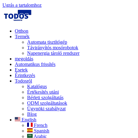
Ugrás a tartalomhoz
Otthon
Termék
Automata tisztítógép
Távirányítós mosórobotok
Napenergia tároló rendszer
megoldás
Automatikus frissítés
Esetek
Érintkezés
Todosról
Katalógus
Értékesítés utáni
Bérleti szolgáltatás
ODM szolgáltatások
Ügynöki szabályzat
Blog
English
French
Spanish
Arabic