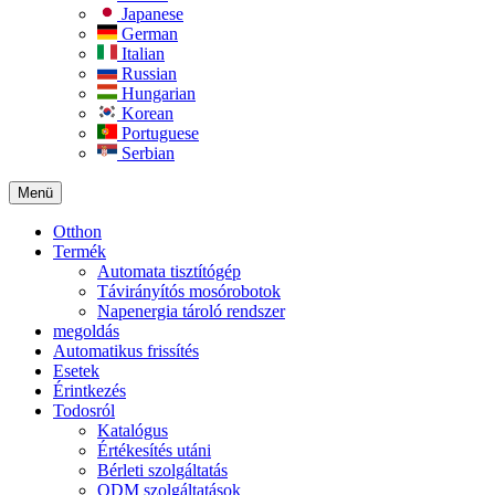
Japanese
German
Italian
Russian
Hungarian
Korean
Portuguese
Serbian
Menü
Otthon
Termék
Automata tisztítógép
Távirányítós mosórobotok
Napenergia tároló rendszer
megoldás
Automatikus frissítés
Esetek
Érintkezés
Todosról
Katalógus
Értékesítés utáni
Bérleti szolgáltatás
ODM szolgáltatások