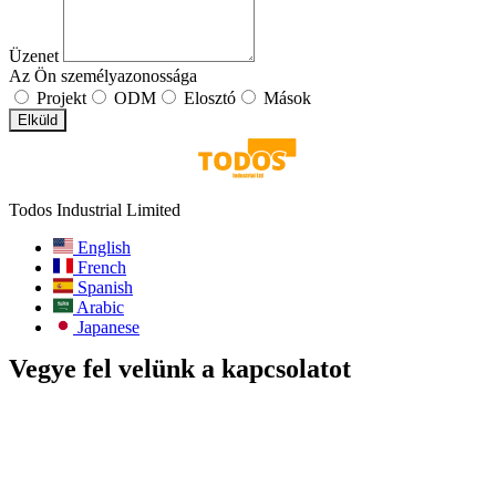
Üzenet
Az Ön személyazonossága
Projekt
ODM
Elosztó
Mások
Elküld
Todos Industrial Limited
English
French
Spanish
Arabic
Japanese
Vegye fel velünk a kapcsolatot
Email:
info@todos-china.com
Értékesítés után:
support@todos-china.com
WhatsApp és telefon
+86 177 2261 8207
+86 158 1553 0635
Cím: 6F, Bao'an TalEnt Park Bld, No.#142 Liyuan Road, Bao'an