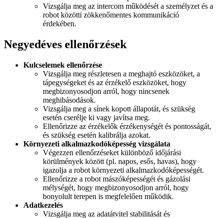
Vizsgálja meg az intercom működését a személyzet és a
robot közötti zökkenőmentes kommunikáció
érdekében.
Negyedéves ellenőrzések
Kulcselemek ellenőrzése
Vizsgálja meg részletesen a meghajtó eszközöket, a
tápegységeket és az érzékelő eszközöket, hogy
megbizonyosodjon arról, hogy nincsenek
meghibásodások.
Vizsgálja meg a sínek kopott állapotát, és szükség
esetén cserélje ki vagy javítsa meg.
Ellenőrizze az érzékelők érzékenységét és pontosságát,
és szükség esetén kalibrálja azokat.
Környezeti alkalmazkodóképesség vizsgálata
Végezzen ellenőrzéseket különböző időjárási
körülmények között (pl. napos, esős, havas), hogy
igazolja a robot környezeti alkalmazkodóképességét.
Ellenőrizze a robot mászóképességét és gázolási
mélységét, hogy megbizonyosodjon arról, hogy
bonyolult terepen is megfelelően működik.
Adatkezelés
Vizsgálja meg az adatátvitel stabilitását és