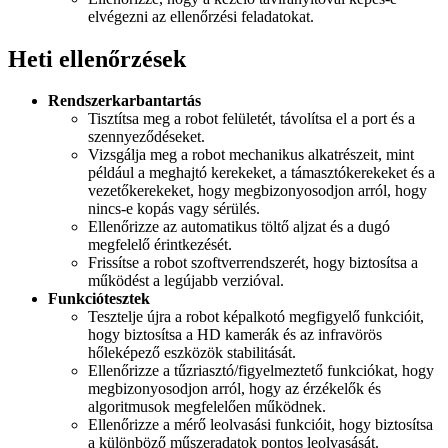
elvégezni az ellenőrzési feladatokat.
Heti ellenőrzések
Rendszerkarbantartás
Tisztítsa meg a robot felületét, távolítsa el a port és a
szennyeződéseket.
Vizsgálja meg a robot mechanikus alkatrészeit, mint
például a meghajtó kerekeket, a támasztókerekeket és a
vezetőkerekeket, hogy megbizonyosodjon arról, hogy
nincs-e kopás vagy sérülés.
Ellenőrizze az automatikus töltő aljzat és a dugó
megfelelő érintkezését.
Frissítse a robot szoftverrendszerét, hogy biztosítsa a
működést a legújabb verzióval.
Funkciótesztek
Tesztelje újra a robot képalkotó megfigyelő funkcióit,
hogy biztosítsa a HD kamerák és az infravörös
hőleképező eszközök stabilitását.
Ellenőrizze a tűzriasztó/figyelmeztető funkciókat, hogy
megbizonyosodjon arról, hogy az érzékelők és
algoritmusok megfelelően működnek.
Ellenőrizze a mérő leolvasási funkcióit, hogy biztosítsa
a különböző műszeradatok pontos leolvasását.