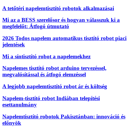
A tetőtéri napelemtisztító robotok alkalmazásai
Mi az a BESS szerelősor és hogyan válasszuk ki a
megfelelőt: Átfogó útmutató
2026 Todos napelem automatikus tisztító robot piaci
jelentések
Mi a síntisztító robot a napelemekhez
Napelemes tisztító robot arduino tervezéssel,
megvalósítással és átfogó elemzéssel
A legjobb napelemtisztító robot ár és költség
Napelem-tisztító robot Indiában telepítési
esettanulmány
Napelemtisztító robotok Pakisztánban: innováció és
előnyök