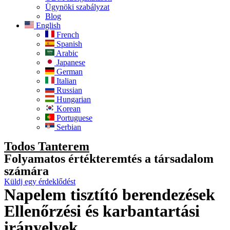
Ügynöki szabályzat
Blog
English
French
Spanish
Arabic
Japanese
German
Italian
Russian
Hungarian
Korean
Portuguese
Serbian
Todos Tanterem
Folyamatos értékteremtés a társadalom
számára
Küldj egy érdeklődést
Napelem tisztító berendezések
Ellenőrzési és karbantartási
irányelvek