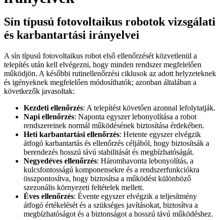
Sín típusú fotovoltaikus robotok vizsgálati
és karbantartási irányelvei
A sín típusú fotovoltaikus robot első ellenőrzését közvetlenül a
telepítés után kell elvégezni, hogy minden rendszer megfelelően
működjön. A későbbi rutinellenőrzési ciklusok az adott helyzeteknek
és igényeknek megfelelően módosíthatók; azonban általában a
következők javasoltak:
Kezdeti ellenőrzés
: A telepítést követően azonnal lefolytatják.
Napi ellenőrzés
: Naponta egyszer lebonyolítása a robot
rendszereinek normál működésének biztosítása érdekében.
Heti karbantartási ellenőrzés
: Hetente egyszer elvégzik
átfogó karbantartás és ellenőrzés céljából, hogy biztosítsák a
berendezés hosszú távú stabilitását és megbízhatóságát.
Negyedéves ellenőrzés
: Háromhavonta lebonyolítás, a
kulcsfontosságú komponensekre és a rendszerfunkciókra
összpontosítva, hogy biztosítsa a működést különböző
szezonális környezeti feltételek mellett.
Éves ellenőrzés
: Évente egyszer elvégzik a teljesítmény
átfogó értékelését és a szükséges javításokat, biztosítva a
megbízhatóságot és a biztonságot a hosszú távú működéshez.