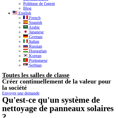
Politique de l'agent
Blog
English
French
Spanish
Arabic
Japanese
German
Italian
Russian
Hungarian
Korean
Portuguese
Serbian
Toutes les salles de classe
Créer continuellement de la valeur pour
la société
Envoyer une demande
Qu'est-ce qu'un système de
nettoyage de panneaux solaires
?