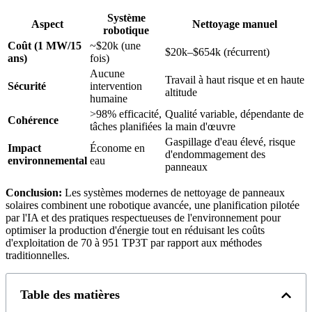
Système
Aspect
Nettoyage manuel
robotique
Coût (1 MW/15
~$20k (une
$20k–$654k (récurrent)
ans)
fois)
Aucune
Travail à haut risque et en haute
Sécurité
intervention
altitude
humaine
>98% efficacité,
Qualité variable, dépendante de
Cohérence
tâches planifiées
la main d'œuvre
Gaspillage d'eau élevé, risque
Impact
Économe en
d'endommagement des
environnemental
eau
panneaux
Conclusion:
Les systèmes modernes de nettoyage de panneaux
solaires combinent une robotique avancée, une planification pilotée
par l'IA et des pratiques respectueuses de l'environnement pour
optimiser la production d'énergie tout en réduisant les coûts
d'exploitation de 70 à 951 TP3T par rapport aux méthodes
traditionnelles.
Table des matières