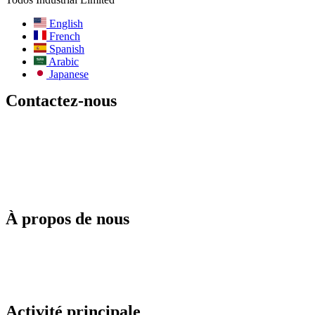
English
French
Spanish
Arabic
Japanese
Contactez-nous
E-mail:
info@todos-china.com
Après-vente :
support@todos-china.com
WhatsApp et téléphone
+86 177 2261 8207
+86 158 1553 0635
Adresse : 6e étage, Bao'an TalEnt Park Bld, No.#142 Liyuan Road,
district de Bao'an, ville de Shenzhen, province du Guangdong,
Chine
À propos de nous
Blog
Catalogue
Services après-vente
Services de location
Services ODM
Politique de l'agent
Activité principale