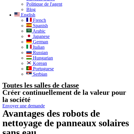
Politique de l'agent
Blog
English
French
Spanish
Arabic
Japanese
German
Italian
Russian
Hungarian
Korean
Portuguese
Serbian
Toutes les salles de classe
Créer continuellement de la valeur pour
la société
Envoyer une demande
Avantages des robots de
nettoyage de panneaux solaires
sans eau