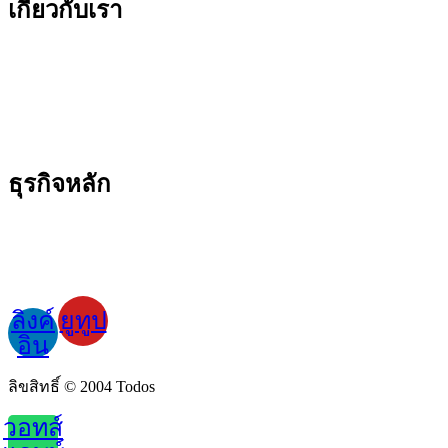
เกี่ยวกับเรา
บล็อก
แคตตาล็อก
บริการหลังการขาย
บริการให้เช่า
บริการ ODM
นโยบายตัวแทน
ธุรกิจหลัก
การจัดเก็บพลังงานแสงอาทิตย์เชิงพาณิชย์
หุ่นยนต์ทำความสะอาดแผงโซลาร์เซลล์อัตโนมัติ
การออกแบบโซลูชันการทำความสะอาดอัตโนมัติ
อัพเกรดโรงไฟฟ้าระบบทำความสะอาดอัตโนมัติเต็มรูปแบบ
ลิงค์
ยูทูป
อิน
ลิขสิทธิ์ © 2004 Todos
วอทส์