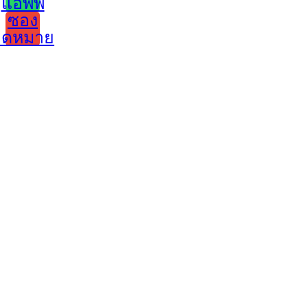
แอพพ์
ซอง
จดหมาย