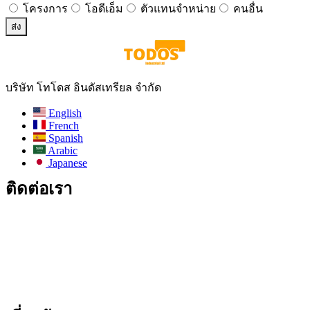
โครงการ
โอดีเอ็ม
ตัวแทนจำหน่าย
คนอื่น
ส่ง
บริษัท โทโดส อินดัสเทรียล จำกัด
English
French
Spanish
Arabic
Japanese
ติดต่อเรา
อีเมล:
info@todos-china.com
หลังการขาย:
support@todos-china.com
WhatsApp และโทรศัพท์
+86 177 2261 8207
+86 158 1553 0635
ที่อยู่: ชั้น 6 อาคาร Bao'an TalEnt Park Bld, No.#142 ถนน Liyuan
เขต Bao'an เมืองเซินเจิ้น มณฑลกวางตุ้ง ประเทศจีน