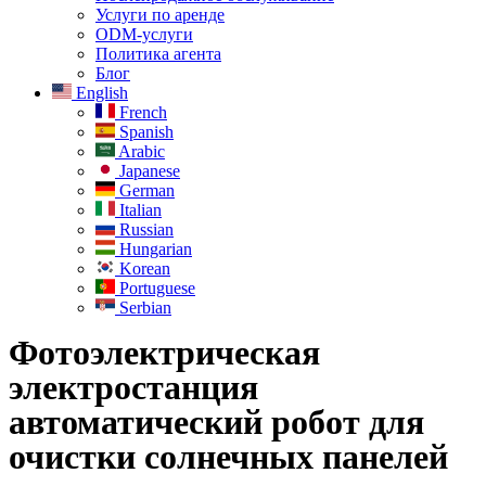
Услуги по аренде
ODM-услуги
Политика агента
Блог
English
French
Spanish
Arabic
Japanese
German
Italian
Russian
Hungarian
Korean
Portuguese
Serbian
Фотоэлектрическая
электростанция
автоматический робот для
очистки солнечных панелей