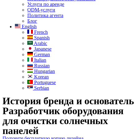
Услуги по аренде
ODM-услуги
Политика агента
Блог
English
French
Spanish
Arabic
Japanese
German
Italian
Russian
Hungarian
Korean
Portuguese
Serbian
История бренда и основатель
Разработчик оборудования
для очистки солнечных
панелей
Получите бесплатную копию дизайна