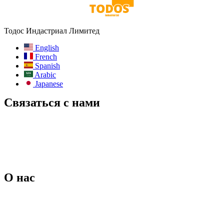
Тодос Индастриал Лимитед
English
French
Spanish
Arabic
Japanese
Связаться с нами
Электронная почта:
info@todos-china.com
Послепродажное обслуживание:
support@todos-china.com
WhatsApp и телефон
+86 177 2261 8207
+86 158 1553 0635
Адрес: 6F, Bao'an TalEnt Park Bld, No.#142 Liyuan Road, район
Баоань, город Шэньчжэнь, провинция Гуандун, Китай
О нас
Блог
Каталог
Послепродажное обслуживание
Услуги аренды
ODM-услуги