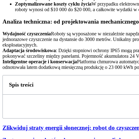
Zoptymalizowane koszty cyklu życia
W przypadku elektrowni
roboty wynosi od $10 000 do $20 000, a całkowite wydatki w c
Analiza techniczna: od projektowania mechanicznego 
Wydajność czyszczenia
Roboty są wyposażone w niezależnie napędza
jednorazowe czyszczenie na dystansie do 3000 metrów. Unikalny pr
eksploatacyjnych.
Adaptacja środowiskowa
: Dzięki stopniowi ochrony IP65 mogą pra
pokonywać szczeliny między panelami. Pojemność akumulatora 24 V
Inteligentne operacje i konserwacja
Platforma chmurowa automatyczn
odnotowała latem dodatkową miesięczną produkcję o 23 000 kWh po w
Spis treści
Zlikwiduj straty energii słonecznej: robot do czyszcz