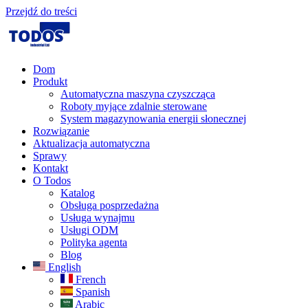
Przejdź do treści
Dom
Produkt
Automatyczna maszyna czyszcząca
Roboty myjące zdalnie sterowane
System magazynowania energii słonecznej
Rozwiązanie​
Aktualizacja automatyczna
Sprawy
Kontakt
O Todos
Katalog
Obsługa posprzedażna
Usługa wynajmu
Usługi ODM
Polityka agenta
Blog
English
French
Spanish
Arabic