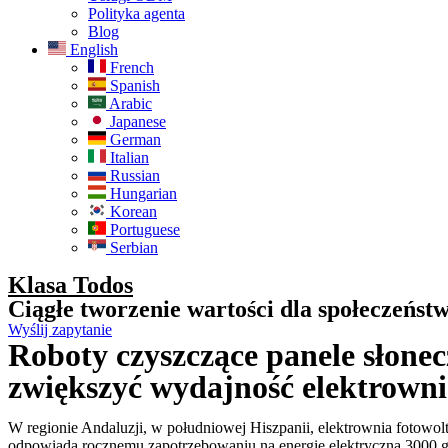
Polityka agenta
Blog
English
French
Spanish
Arabic
Japanese
German
Italian
Russian
Hungarian
Korean
Portuguese
Serbian
Klasa Todos
Ciągłe tworzenie wartości dla społeczeńst
Wyślij zapytanie
Roboty czyszczące panele słone
zwiększyć wydajność elektrowni
W regionie Andaluzji, w południowej Hiszpanii, elektrownia fotowol
odpowiada rocznemu zapotrzebowaniu na energię elektryczną 3000 