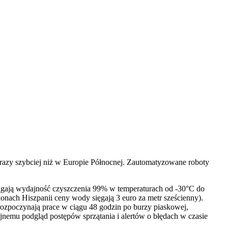
y razy szybciej niż w Europie Północnej. Zautomatyzowane roboty
iągają wydajność czyszczenia 99% w temperaturach od -30°C do
ach Hiszpanii ceny wody sięgają 3 euro za metr sześcienny).
rozpoczynają prace w ciągu 48 godzin po burzy piaskowej,
jnemu podgląd postępów sprzątania i alertów o błędach w czasie