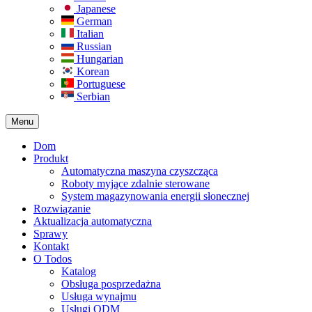
Japanese
German
Italian
Russian
Hungarian
Korean
Portuguese
Serbian
Menu
Dom
Produkt
Automatyczna maszyna czyszcząca
Roboty myjące zdalnie sterowane
System magazynowania energii słonecznej
Rozwiązanie​
Aktualizacja automatyczna
Sprawy
Kontakt
O Todos
Katalog
Obsługa posprzedażna
Usługa wynajmu
Usługi ODM