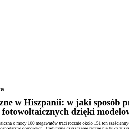
wa
czne w Hiszpanii: w jaki sposób 
 fotowoltaicznych dzięki model
taiczna o mocy 100 megawatów traci rocznie około 151 ton sześcienny
gospodarstw domowych. Tradycyjne czyszczenie ręczne nie tylko zuż