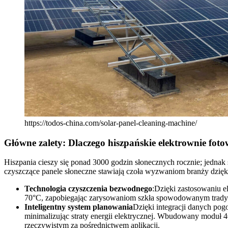
https://todos-china.com/solar-panel-cleaning-machine/
Główne zalety: Dlaczego hiszpańskie elektrownie fot
Hiszpania cieszy się ponad 3000 godzin słonecznych rocznie; jednak
czyszczące panele słoneczne stawiają czoła wyzwaniom branży dzi
Technologia czyszczenia bezwodnego
:Dzięki zastosowaniu e
70°C, zapobiegając zarysowaniom szkła spowodowanym tradycy
Inteligentny system planowania
Dzięki integracji danych po
minimalizując straty energii elektrycznej. Wbudowany moduł 
rzeczywistym za pośrednictwem aplikacji.