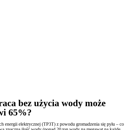
praca bez użycia wody może
owi 65%?
ch energii elektrycznej (TP3T) z powodu gromadzenia się pyłu – co
ywa znaczną ilość wody (ponad 20 ton wody na megawat na każde