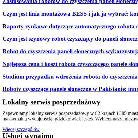
Zastosowania robotów do czyszczenia paneli słonecz
Czym jest linia montażowa BESS i jak ją wybrać: 
Raporty rynkowe dotyczące automatycznego robota c
Czym jest szynowy robot czyszczący do paneli słonec
Robot do czyszczenia paneli słonecznych wykorzystuj
Najlepsza cena i koszt robota czyszczącego panele sło
Studium przypadku wdrożenia robota do czyszczenia 
Roboty czyszczące panele słoneczne w Pakistanie: inn
Lokalny serwis posprzedażowy
Zapewniamy lokalny serwis posprzedażowy w 82 krajach i 385 miasta
maksymalną wydajnością, gdziekolwiek jesteś. Wybierz naszą nieza
Więcej szczegółów
Usługi wynajmu