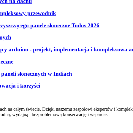
nych na dachu
kompleksowy przewodnik
zyszczącego panele słoneczne Todos 2026
znych
ący arduino - projekt, implementacja i kompleksowa a
neczne
paneli słonecznych w Indiach
owacja i korzyści
ch na całym świecie. Dzięki naszemu zespołowi ekspertów i komplekso
wodną, wydajną i bezproblemową konserwację i wsparcie.