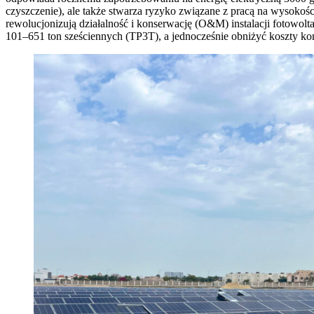
czyszczenie), ale także stwarza ryzyko związane z pracą na wysoko
rewolucjonizują działalność i konserwację (O&M) instalacji fotowol
101–651 ton sześciennych (TP3T), a jednocześnie obniżyć koszty kon