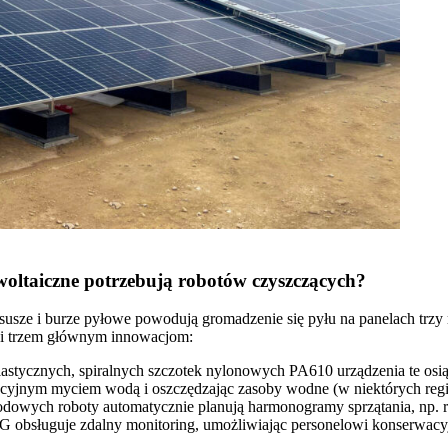
owoltaiczne potrzebują robotów czyszczących?
 susze i burze pyłowe powodują gromadzenie się pyłu na panelach trz
ęki trzem głównym innowacjom:
lastycznych, spiralnych szczotek nylonowych PA610 urządzenia te os
jnym myciem wodą i oszczędzając zasoby wodne (w niektórych region
godowych roboty automatycznie planują harmonogramy sprzątania, np. 
4G obsługuje zdalny monitoring, umożliwiając personelowi konserwacy