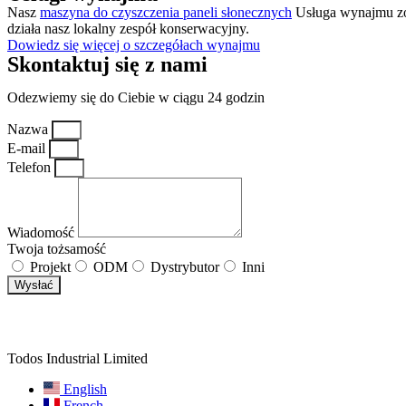
Nasz
maszyna do czyszczenia paneli słonecznych
Usługa wynajmu zost
działa nasz lokalny zespół konserwacyjny.
Dowiedz się więcej o szczegółach wynajmu
Skontaktuj się z nami
Odezwiemy się do Ciebie w ciągu 24 godzin
Nazwa
E-mail
Telefon
Wiadomość
Twoja tożsamość
Projekt
ODM
Dystrybutor
Inni
Wysłać
Todos Industrial Limited
English
French