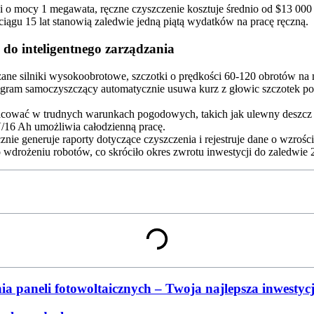
 o mocy 1 megawata, ręczne czyszczenie kosztuje średnio od $13 000
iągu 15 lat stanowią zaledwie jedną piątą wydatków na pracę ręczną.
do inteligentnego zarządzania
ne silniki wysokoobrotowe, szczotki o prędkości 60-120 obrotów na 
ogram samoczyszczący automatycznie usuwa kurz z głowic szczotek p
cować w trudnych warunkach pogodowych, takich jak ulewny deszcz i s
/16 Ah umożliwia całodzienną pracę.
ie generuje raporty dotyczące czyszczenia i rejestruje dane o wzrości
drożeniu robotów, co skróciło okres zwrotu inwestycji do zaledwie 2
enia paneli fotowoltaicznych – Twoja najlepsza inwestyc