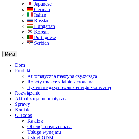
Japanese
German
Italian
Russian
Hungarian
Korean
Portuguese
Serbian
Menu
Dom
Produkt
Automatyczna maszyna czyszcząca
Roboty myjące zdalnie sterowane
System magazynowania energii słonecznej
Rozwiązanie​
Aktualizacja automatyczna
Sprawy
Kontakt
O Todos
Katalog
Obsługa posprzedażna
Usługa wynajmu
Usługi ODM