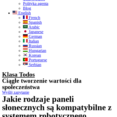
Polityka agenta
Blog
English
French
Spanish
Arabic
Japanese
German
Italian
Russian
Hungarian
Korean
Portuguese
Serbian
Klasa Todos
Ciągłe tworzenie wartości dla
społeczeństwa
Wyślij zapytanie
Jakie rodzaje paneli
słonecznych są kompatybilne z
systemem robotycznego