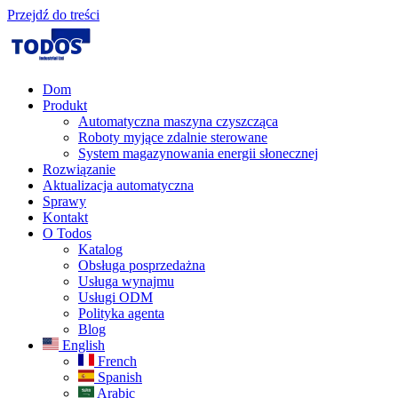
Przejdź do treści
Dom
Produkt
Automatyczna maszyna czyszcząca
Roboty myjące zdalnie sterowane
System magazynowania energii słonecznej
Rozwiązanie​
Aktualizacja automatyczna
Sprawy
Kontakt
O Todos
Katalog
Obsługa posprzedażna
Usługa wynajmu
Usługi ODM
Polityka agenta
Blog
English
French
Spanish
Arabic