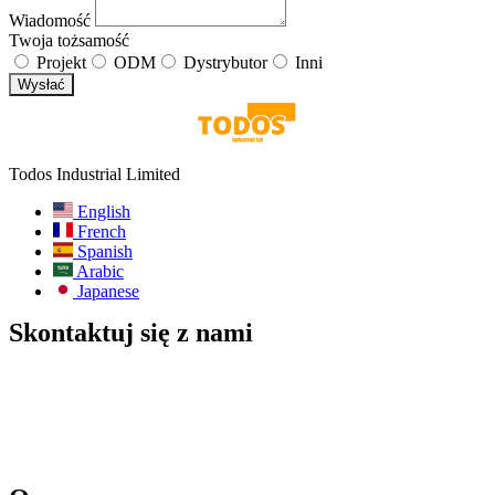
Wiadomość
Twoja tożsamość
Projekt
ODM
Dystrybutor
Inni
Wysłać
Todos Industrial Limited
English
French
Spanish
Arabic
Japanese
Skontaktuj się z nami
E-mail:
info@todos-china.com
Po sprzedaży:
support@todos-china.com
WhatsApp i telefon
+86 177 2261 8207
+86 158 1553 0635
Adres: 6F, Bao'an TalEnt Park Bld, No.#142 Liyuan Road,
dzielnica Bao'an, miasto Shenzhen, prowincja Guangdong, Chiny