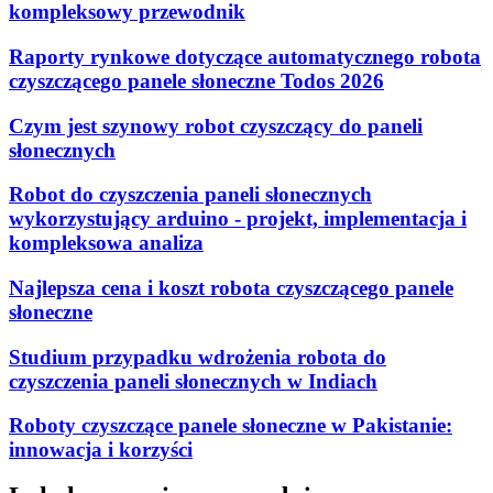
kompleksowy przewodnik
Raporty rynkowe dotyczące automatycznego robota
czyszczącego panele słoneczne Todos 2026
Czym jest szynowy robot czyszczący do paneli
słonecznych
Robot do czyszczenia paneli słonecznych
wykorzystujący arduino - projekt, implementacja i
kompleksowa analiza
Najlepsza cena i koszt robota czyszczącego panele
słoneczne
Studium przypadku wdrożenia robota do
czyszczenia paneli słonecznych w Indiach
Roboty czyszczące panele słoneczne w Pakistanie:
innowacja i korzyści