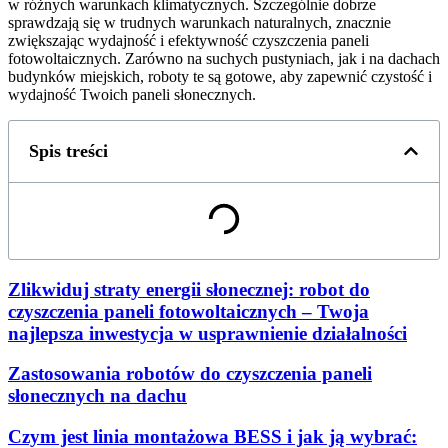
w różnych warunkach klimatycznych. Szczególnie dobrze
sprawdzają się w trudnych warunkach naturalnych, znacznie
zwiększając wydajność i efektywność czyszczenia paneli
fotowoltaicznych. Zarówno na suchych pustyniach, jak i na dachach
budynków miejskich, roboty te są gotowe, aby zapewnić czystość i
wydajność Twoich paneli słonecznych.
Spis treści
Zlikwiduj straty energii słonecznej: robot do
czyszczenia paneli fotowoltaicznych – Twoja
najlepsza inwestycja w usprawnienie działalności
Zastosowania robotów do czyszczenia paneli
słonecznych na dachu
Czym jest linia montażowa BESS i jak ją wybrać: