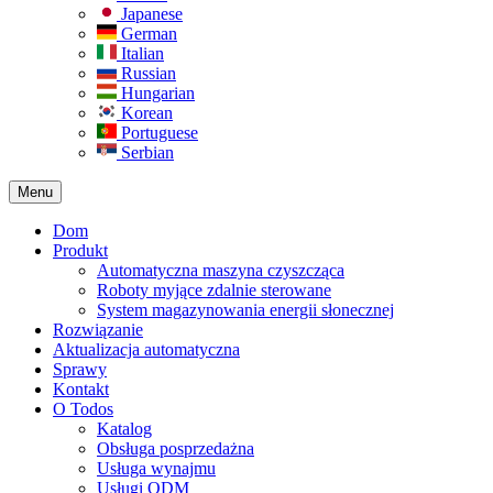
Japanese
German
Italian
Russian
Hungarian
Korean
Portuguese
Serbian
Menu
Dom
Produkt
Automatyczna maszyna czyszcząca
Roboty myjące zdalnie sterowane
System magazynowania energii słonecznej
Rozwiązanie​
Aktualizacja automatyczna
Sprawy
Kontakt
O Todos
Katalog
Obsługa posprzedażna
Usługa wynajmu
Usługi ODM