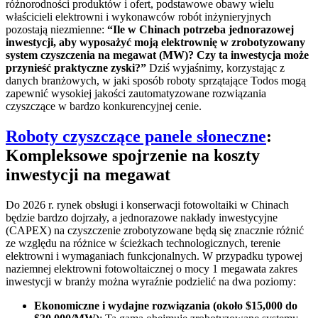
różnorodności produktów i ofert, podstawowe obawy wielu
właścicieli elektrowni i wykonawców robót inżynieryjnych
pozostają niezmienne:
“Ile w Chinach potrzeba jednorazowej
inwestycji, aby wyposażyć moją elektrownię w zrobotyzowany
system czyszczenia na megawat (MW)? Czy ta inwestycja może
przynieść praktyczne zyski?”
Dziś wyjaśnimy, korzystając z
danych branżowych, w jaki sposób roboty sprzątające Todos mogą
zapewnić wysokiej jakości zautomatyzowane rozwiązania
czyszczące w bardzo konkurencyjnej cenie.
Roboty czyszczące panele słoneczne
:
Kompleksowe spojrzenie na koszty
inwestycji na megawat
Do 2026 r. rynek obsługi i konserwacji fotowoltaiki w Chinach
będzie bardzo dojrzały, a jednorazowe nakłady inwestycyjne
(CAPEX) na czyszczenie zrobotyzowane będą się znacznie różnić
ze względu na różnice w ścieżkach technologicznych, terenie
elektrowni i wymaganiach funkcjonalnych. W przypadku typowej
naziemnej elektrowni fotowoltaicznej o mocy 1 megawata zakres
inwestycji w branży można wyraźnie podzielić na dwa poziomy:
Ekonomiczne i wydajne rozwiązania (około $15,000 do