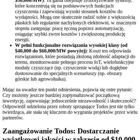
$30,000/MW)
: Ta gama obejmuje zrobotyzowane systemy,
które koncentrują się na podstawowych funkcjach
czyszczenia i zapewniają wysoki stosunek kosztów do
wydajności. Mogą one skutecznie radzić sobie z większością
płaskich lub regularnie nachylonych elektrowni, w znacznym
stopniu zastępując pracę ręczną poprzez automatyzację,
osiągając szybki zwrot kosztów i zwiększoną produkcję
energii.
W pełni funkcjonalne rozwiązania wysokiej klasy (od
$40,000 do $60,000/MW powyżej)
: Koszt ten odpowiada
rozwiązaniom, które posiadają złożoną zdolność adaptacji do
terenu, monitorowanie pełnego procesu IoT, wielofunkcyjne
moduły czyszczące (np. czyszczenie wodą) lub dogłębne
dostosowanie do specjalnych scenariuszy (np. obszary
górskie lub agrowoltaika).
Mając na uwadze ten punkt odniesienia, pojawia się ostre pytanie:
Czy możemy jeszcze bardziej zoptymalizować początkową
inwestycję, zapewniając jednocześnie niezawodność i skuteczność?
Odpowiedź udzielona przez roboty sprzątające Todos jest nie tylko
twierdząca, ale stała się kluczem do wygrania projektów przez wielu
partnerów.
Zaangażowanie Todos: Dostarczanie
wyjątkowej jakości w zakresie od $10,000