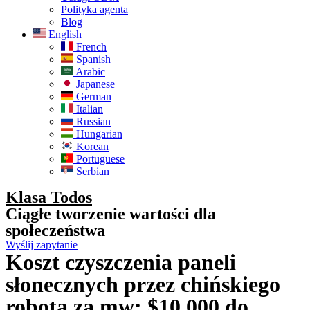
Polityka agenta
Blog
English
French
Spanish
Arabic
Japanese
German
Italian
Russian
Hungarian
Korean
Portuguese
Serbian
Klasa Todos
Ciągłe tworzenie wartości dla
społeczeństwa
Wyślij zapytanie
Koszt czyszczenia paneli
słonecznych przez chińskiego
robota za mw: $10,000 do