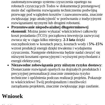
zautomatyzowanego systemu czyszczenia opartego na
robotach czyszczących Todos w dokumentacji przetargowej
może dać ogólnemu rozwiązaniu technicznemu podwójną
przewagę pod względem kosztów i zaawansowania, znacznie
zwiększając jego atrakcyjność w porównaniu z tradycyjnymi
rozwiązaniami ręcznymi lub drogimi robotami.
Prezentowanie niepodważalnej długoterminowej
ekonomii
: Można jasno wykazać właścicielowi całkowity
koszt posiadania (TCO): początkowa inwestycja zazwyczaj
zwraca się w ciągu kilku miesięcy.
2-3 lata
dzięki
oszczędnościom w kosztach pracy, kosztach wody i
5%-15%
wzrost produkcji energii dzięki trwałemu i wydajnemu
czyszczeniu. Następnie elektrownia będzie nadal cieszyć się
niższymi kosztami operacyjnymi i wyższymi przychodami z
energii elektrycznej.
Niezawodne zobowiązania przy niższym ryzyku dostawy
:
Dostarczanie rozwiązań opartych na dojrzałych produktach i
precyzyjnej personalizacji znacznie zmniejsza ryzyko
techniczne i opóźnienia podczas realizacji projektu. Pokazuje
to właścicielowi Twój profesjonalizm i możliwości
zarządzania projektem, znacznie zwiększając jego zaufanie.
Wniosek