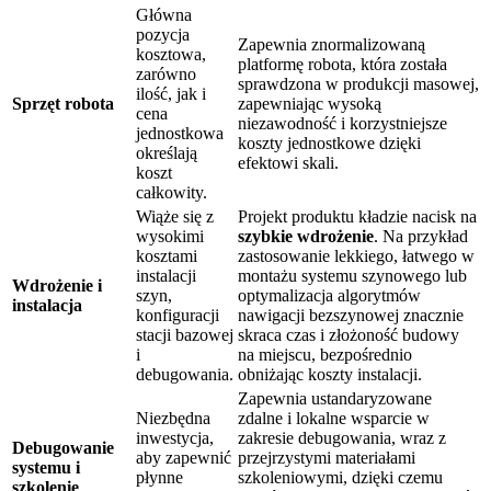
Główna
pozycja
Zapewnia znormalizowaną
kosztowa,
platformę robota, która została
zarówno
sprawdzona w produkcji masowej,
ilość, jak i
Sprzęt robota
zapewniając wysoką
cena
niezawodność i korzystniejsze
jednostkowa
koszty jednostkowe dzięki
określają
efektowi skali.
koszt
całkowity.
Wiąże się z
Projekt produktu kładzie nacisk na
wysokimi
szybkie wdrożenie
. Na przykład
kosztami
zastosowanie lekkiego, łatwego w
instalacji
montażu systemu szynowego lub
Wdrożenie i
szyn,
optymalizacja algorytmów
instalacja
konfiguracji
nawigacji bezszynowej znacznie
stacji bazowej
skraca czas i złożoność budowy
i
na miejscu, bezpośrednio
debugowania.
obniżając koszty instalacji.
Zapewnia ustandaryzowane
Niezbędna
zdalne i lokalne wsparcie w
inwestycja,
zakresie debugowania, wraz z
Debugowanie
aby zapewnić
przejrzystymi materiałami
systemu i
płynne
szkoleniowymi, dzięki czemu
szkolenie