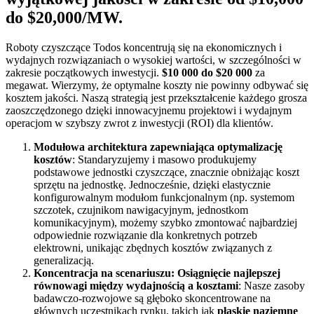
do $20,000/MW.
Roboty czyszczące Todos koncentrują się na ekonomicznych i
wydajnych rozwiązaniach o wysokiej wartości, w szczególności w
zakresie początkowych inwestycji.
$10 000 do $20 000
za
megawat. Wierzymy, że optymalne koszty nie powinny odbywać się
kosztem jakości. Naszą strategią jest przekształcenie każdego grosza
zaoszczędzonego dzięki innowacyjnemu projektowi i wydajnym
operacjom w szybszy zwrot z inwestycji (ROI) dla klientów.
Modułowa architektura zapewniająca optymalizację
kosztów
: Standaryzujemy i masowo produkujemy
podstawowe jednostki czyszczące, znacznie obniżając koszt
sprzętu na jednostkę. Jednocześnie, dzięki elastycznie
konfigurowalnym modułom funkcjonalnym (np. systemom
szczotek, czujnikom nawigacyjnym, jednostkom
komunikacyjnym), możemy szybko zmontować najbardziej
odpowiednie rozwiązanie dla konkretnych potrzeb
elektrowni, unikając zbędnych kosztów związanych z
generalizacją.
Koncentracja na scenariuszu: Osiągnięcie najlepszej
równowagi między wydajnością a kosztami
: Nasze zasoby
badawczo-rozwojowe są głęboko skoncentrowane na
głównych uczestnikach rynku, takich jak
płaskie naziemne