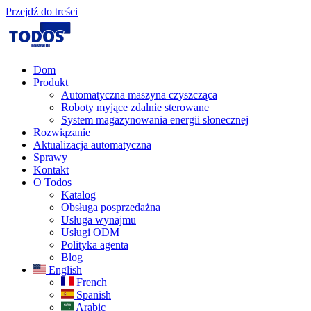
Przejdź do treści
Dom
Produkt
Automatyczna maszyna czyszcząca
Roboty myjące zdalnie sterowane
System magazynowania energii słonecznej
Rozwiązanie​
Aktualizacja automatyczna
Sprawy
Kontakt
O Todos
Katalog
Obsługa posprzedażna
Usługa wynajmu
Usługi ODM
Polityka agenta
Blog
English
French
Spanish
Arabic