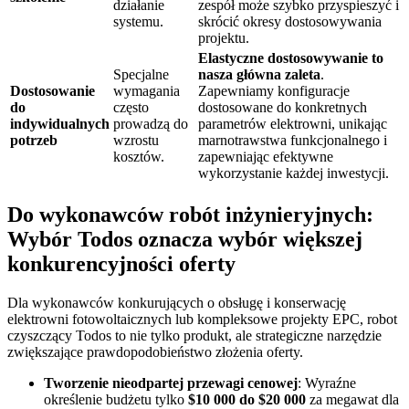
działanie
zespół może szybko przyspieszyć i
systemu.
skrócić okresy dostosowywania
projektu.
Elastyczne dostosowywanie to
Specjalne
nasza główna zaleta
.
Dostosowanie
wymagania
Zapewniamy konfiguracje
do
często
dostosowane do konkretnych
indywidualnych
prowadzą do
parametrów elektrowni, unikając
potrzeb
wzrostu
marnotrawstwa funkcjonalnego i
kosztów.
zapewniając efektywne
wykorzystanie każdej inwestycji.
Do wykonawców robót inżynieryjnych:
Wybór Todos oznacza wybór większej
konkurencyjności oferty
Dla wykonawców konkurujących o obsługę i konserwację
elektrowni fotowoltaicznych lub kompleksowe projekty EPC, robot
czyszczący Todos to nie tylko produkt, ale strategiczne narzędzie
zwiększające prawdopodobieństwo złożenia oferty.
Tworzenie nieodpartej przewagi cenowej
: Wyraźne
określenie budżetu tylko
$10 000 do $20 000
za megawat dla