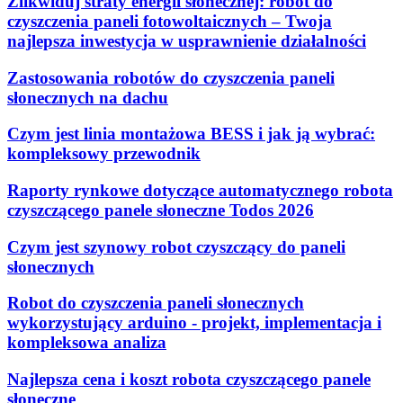
Zlikwiduj straty energii słonecznej: robot do
czyszczenia paneli fotowoltaicznych – Twoja
najlepsza inwestycja w usprawnienie działalności
Zastosowania robotów do czyszczenia paneli
słonecznych na dachu
Czym jest linia montażowa BESS i jak ją wybrać:
kompleksowy przewodnik
Raporty rynkowe dotyczące automatycznego robota
czyszczącego panele słoneczne Todos 2026
Czym jest szynowy robot czyszczący do paneli
słonecznych
Robot do czyszczenia paneli słonecznych
wykorzystujący arduino - projekt, implementacja i
kompleksowa analiza
Najlepsza cena i koszt robota czyszczącego panele
słoneczne